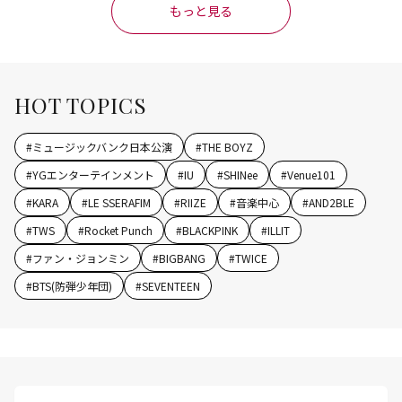
もっと見る
HOT TOPICS
#
ミュージックバンク日本公演
#
THE BOYZ
#
YGエンターテインメント
#
IU
#
SHINee
#
Venue101
#
KARA
#
LE SSERAFIM
#
RIIZE
#
音楽中心
#
AND2BLE
#
TWS
#
Rocket Punch
#
BLACKPINK
#
ILLIT
#
ファン・ジョンミン
#
BIGBANG
#
TWICE
#
BTS(防弾少年団)
#
SEVENTEEN