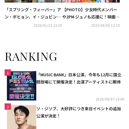
「スプリング・フィーバー」ア
【PHOTO】少女時代メンバー
ン・ボヒョン、イ・ジュビンの
や2PM ジュノも応援に！映画
心を変えようと奮闘【ネタバレ
「プリティ・クレイジー 悪魔が
2026/01/15 10:20
2025/08/08 12:19
あり】
引っ越してきた」VIP試写会に
豪華スター続々
RANKING
1
「MUSIC BANK」日本公演、今年も12月に国立
競技場にて開催決定！出演アーティストに期待
2026/08/07 10:00
2
ソ・ジソブ、大好評につき来日イベントの追加
公演が決定！