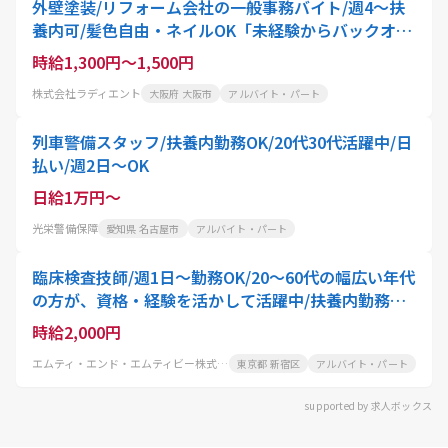
外壁塗装/リフォーム会社の一般事務バイト/週4～扶
養内可/髪色自由・ネイルOK「未経験からバックオフ
ィスデビューしませんか?」駅チカ!谷六から徒歩1分
時給1,300円～1,500円
株式会社ラディエント
大阪府 大阪市
アルバイト・パート
列車警備スタッフ/扶養内勤務OK/20代30代活躍中/日
払い/週2日～OK
日給1万円～
光栄警備保障
愛知県 名古屋市
アルバイト・パート
臨床検査技師/週1日～勤務OK/20～60代の幅広い年代
の方が、資格・経験を活かして活躍中/扶養内勤務可!
家事や育児と両立したい方におすすめ
時給2,000円
エムティ・エンド・エムティビー株式会社
東京都 新宿区
アルバイト・パート
supported by 求人ボックス