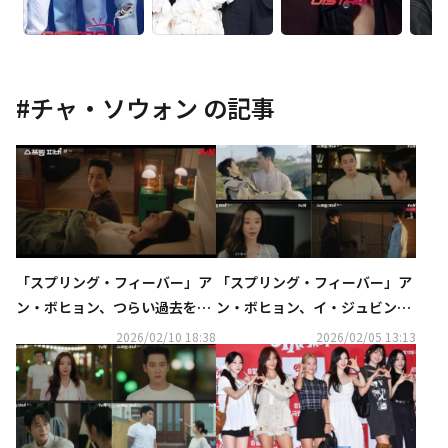
#
チャ・ソウォン
の記事
「スプリング・フィーバー」ア
「スプリング・フィーバー」ア
ン・ボヒョン、つらい過去を
ン・ボヒョン、イ・ジュビンの
イ・ジュビンに打ち明ける【ネ
前で衝撃の告白【ネタバレあ
2026/02/10 18:38
2026/02/05 13:13
タバレあり】
り】