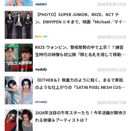
2026/05/26 15:51
【PHOTO】SUPER JUNIOR、RIIZE、NCT テ
ン、ENHYPEN ニキまで、映画「Michael／マイケ
ル」VIP試写会に出席
2026/05/12 11:51
RIIZE ウォンビン、警戒態勢の中で上京！？練習
生時代の映像も初公開「顔と名札を隠して移動」
（動画あり）
2026/03/05 12:15
《EITHER＆》無重力のように軽く、まるで素肌
のような仕上がりの「SATIN PIXEL MESH CUSHI
ON」＆「DEWY SYRUP TINT」からヌーディな
新色4色を発売！
2026/02/24 17:41
2026年注目の午年スターたち！今年活躍が期待さ
れる俳優＆アーティストは？