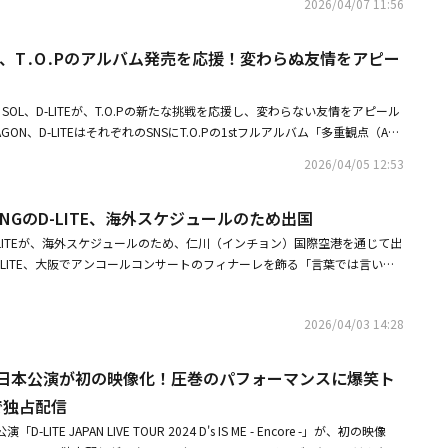
登録者数の合計が約700万人に迫るグローバル・ホットピープルである3人
2026/04/07 11:56
ロサンゼルスFCも、公式Instagramに「友よ、ようこそ」というメッセー
めにミニファンミーティングを行い、優しい姿で真の「男の中の男」の一面
っている。これと関連し、「サンナムジャの旅行法」は14日、SBS Plus
画を投稿した。G-DRAGONはこの投稿に「いいね」を押した。公開され
は熊本のサウナや食用昆虫の自販機などを体験した。・D-LITE、秋山成
NSを通じて予告映像を公開。ロマンを求めて感性豊かな日本へと旅立つ3人の姿
バー、T․O․Pのアルバム発売を応援！変わらぬ友情をアピー
ンミン、BIGBANGのG-DRAGONとD-LITE、モデルのパク・スジュの姿
日本に！新バラエティ「サンナムジャの旅行法」予告映像が解禁・BIGBAN
に高めた。まず、秋山成勲、キム・ジョングク、D-LITEが堂々とした足取
ドC社のアンバサダー兼ミューズとして活動中のG-DRAGONは、C社のロ
LITE、佐々木朗希と対面！サインボールのプレゼントも（動画あり）
ら、それぞれのスタイルでロマンを満喫する姿が描かれる。キム・ジョング
していた。G-DRAGONは帽子とサングラスをかけ、マフラーを巻いて、抜
ューと焼かれる牛タンに満足そうに親指を立て、秋山成勲は運動で旅の疲れ
ON、SOL、D-LITEが、T.O.Pの新たな挑戦を応援し、変わらない友情をアピール
を披露した。特に彼は、ソン・フンミンのゴールセレブレーションポーズで
面の笑みでダンスを披露しながら旅を楽しむ様子を見せた。さらに、激しい水し
AGON、D-LITEはそれぞれのSNSにT.O.Pの1stフルアルバム「多重観点（AN
っている。G-DRAGONはグラウンドの上でソン・フンミンと会い、熱く
山成勲のワイルドな魅力まで加わり、サンナムジャたちの完璧なヒーリング
ION）」のアルバムアートイメージを掲載した。彼らは特別なコメントは添えなかっ
ンも笑顔でG-DRAGONを抱きしめた。G-DRAGONとソン・フンミンは、
2026/04/05 12:53
高めた。しかし直後、「うわあああ！」という3人の叫び声が響き渡り、秋
ム発売のニュースを直接知らせ、長い時間苦楽を共にしたT.O.Pの新たな出発を
じて親交をアピールしてきた。ソン・フンミンは4月5日、米国ロサンゼル
思う」という決定的な一言が飛び出すと、不穏な雰囲気が一気に高まる。驚
3日、1stフルアルバム「多重観点（ANOTHER DIMENSION）」を発表し、
われたオーランド・シティとの「2026年メジャーリーグサッカー」第6ラ
思わず目を覆って嘆くキム・ジョングク、さらに必死にキム・ジョングクの腕を
BANGのD-LITE、海外スケジュールのため出国
らせた。今回の新譜は、2013年に発表した「DOOM DADA」以来、13年
、6-0の大勝に貢献した。ソン・フンミンは親友であるG-DRAGONの前で
めよう！」と懇願する秋山成勲の姿が交錯し、笑いと期待を同時に高めた。
のソロアルバムで、「完全に狂ってる！（Studio54）」と「DESPERADO」
のD-LITEが、海外スケジュールのため、仁川（インチョン）国際空港を通じて出
フンミンは約58分間ピッチを駆け回り、前半だけで4アシストを記録し、リ
うともがいていた秋山成勲が「これは違う！」と崩れ落ち、癒しの旅の途中
、計11曲が収録された。彼は過去のインタビューでBIGBANG復帰に関連
のD-LITE、大阪でアンコールコンサートのフィナーレを飾る「言葉では言い表
で単独首位に立った。BIGBANGは、12日、19日に米国カリフォルニア州
な展開を予感させる。果たして秋山成勲、キム・ジョングク、D-LITEがパ
ll Life）』を最後のプロジェクトだと考えて参加した。再結合を望む方や、過
間」・【PHOTO】D-LITE、秋山成勲、キム・ジョングク、番組撮影のた
ella Valley Music and Arts Festival」のステージに立つ。BIGBAN
何なのか。予測不能な男たちの旅の行方に関心が高まっている。制作陣は
ずっと写真にタグ付けをしていた。それを見るのが苦しかった」とし「一
わせに注目
を宣言！新人グループのデビューもYGが2026年の計画を電撃発表BIGBAN
グク、D-LITEの3人は、飾らないユーモアあふれる姿で、200％の純粋な
きると思う」と言及したことがあるデビュー20周年を迎えたBIGBANG
2026/04/03 14:28
応援！変わらぬ友情をアピール この投稿をInstagramで見る Lo
う」とし、「無計画をモットーに、男の魅力を発揮する彼らの本能に忠実な
、アメリカ・カリフォルニア州インディオで開催される「コーチェラ」のメイ
Club(@lafc)がシェアした投稿
」と伝えた。・【PHOTO】D-LITE、秋山成勲、キム・ジョングク、番組
周年活動の幕を開ける。またYGは、今年BIGBANGの20周年を記念してメン
狂の日本公演が初の映像化！圧巻のパフォーマンスに爆笑ト
組み合わせに注目・BIGBANG、9年ぶりの公式ステージで世界を魅了！
ることで合意した状態だと明かし、グローバルファンたちの期待を高めてい
とが控えている」と電撃予告も・BTSの韓国公演にスター大集結！パク・ソ
で独占配信
らバン・シヒョク議長まで記念ショットも
-LITE JAPAN LIVE TOUR 2024 D's IS ME - Encore -」が、初の映像