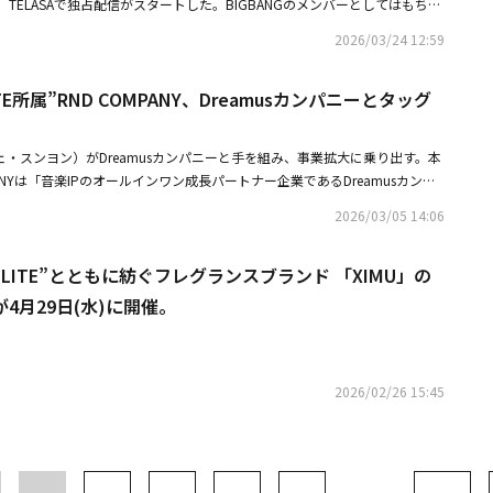
、TELASAで独占配信がスタートした。BIGBANGのメンバーとしてはもちろ
しても大活躍の彼が日本のファンに届けた最高のステージを、今一度堪能す
2026/03/24 12:59
Eは、2006年にBIGBANGのメンバーとしてデビュー。K-POP界を代表する人
躍を繰り広げる傍ら、2008年にはグループのリーダー・G-DRAGONが作
LITE所属”RND COMPANY、Dreamusカンパニーとタッグ
（韓国演歌）「ナルバキスン（Look at me, Gwisun）」でソロデビュ
アルバム「D'scover」をリリース。2017年には念願のソロ・ドームツアー
OME TOUR 2017 ～D-Day～」を開催し、絶大な反響を得た。今回初の映像化が決
表チェ・スンヨン）がDreamusカンパニーと手を組み、事業拡大に乗り出す。本
IVE TOUR 2024 D's IS ME - Encore -」は、D-LITEが2017年のソロドームツア
PANYは「音楽IPのオールインワン成長パートナー企業であるDreamusカンパ
した日本ソロツアーのアンコール公演。心に響くライブパフォーマンスと会
した」と明らかにした。Dreamusカンパニーは今回の投資を通じて、RND
感は、ファンにとっても忘れられない公演となったはずだ。圧倒的な歌唱力
2026/03/05 14:06
アーティストマネジメント能力を含む音源流通・マーケティング・公演・MD・
カバーステージの見どころは、なんといっても超豪華なセットリスト。「Win
で続く音楽のIPフルバリューチェーンを共に構築していく計画だ。RND C
Smiling）」「Baby Don't Cry」といったおなじみのソロ曲はもちろん、日
LITE”とともに紡ぐフレグランスブランド 「XIMU」の
設立されたアーティスト制作マネジメント専門会社で、BIGBANGのD-LITEをは
、眠れ」、さらには自身が作詞に参加した約7年ぶり（2024年時点）の日本
ム・ユジョンなどが所属している。特に、D-LITE専担チームであるD-LABLE
4月29日(水)に開催。
Japanese ver.）」もステージ初披露。PERSONZの「Dear Friends」、Do
ろん、公演・MDなどグローバルプロジェクトを着実に進めてきた。また、
のあたる坂道」、MISIAの「アイノカタチ」、Vaundyの「怪獣の花唄」など、日本
lante、LNGSHOTなどのアーティストとパートナーシップを結び、活動を支
怒涛のJ-POPカバーには、胸が熱くなること間違いなし！思わず体が動き出
会社だ。それだけでなく、アーティストと水平的な協力関係を基盤にクリエ
のアンコールファンの声援が鳴りやまぬ中繰り広げられたアンコールでは、
る環境構築に力を注いでおり、今回の投資を通じて音源・音盤流通と国内外
2026/02/26 15:45
けた「D-Day」、和田アキ子の「古い日記」、D-LITEを代表するトロット曲
ト特化MD制作・ファンコミュニティ及びプラットフォームサービスなど多
リンダの「どうにもとまらない」と、日本ファンの心を打ち抜くアップチュ
ンパニーと共にシナジー（相乗効果）を見せる予定だ。RND COMPANYのチ
繊細な表現力が光る斉藤和義の「歌うたいのバラッド」で締めくくり、深い
ーティストが50代・60代まで、ファンと持続的にコミュニケーションしな
ファンへの感謝やBIGBANGのメンバーへの想いを語る一方、覚えたギャ
を作ることが我々のビジョンだ」とし、「Dreamusカンパニーと共により
ユーモアあふれるトークもたっぷり！ 強く伸びやかな歌声から広がる音楽