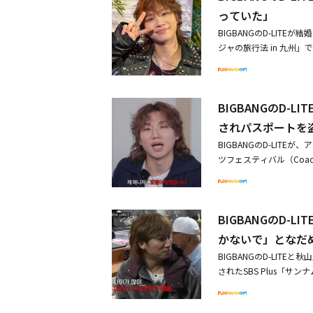
プニングだった。・KA
っていた」
式に豪華ゲスト集結・BIG
BIGBANGのD-LITE
ていた」
ジャの旅行法 in 九州
の夜を過ごした。秋山成
子のD-LITEは兄たち
かな気遣いを見せた。また
BIGBANGのD
たキム・ジョングクがいび
に「20年後、君は何歳に
されパスポートを
たらいいなと思う。もと
BIGBANGのD-LI
いた」と打ち明けた。満
ツフェスティバル（Coachel
いたよ」 と共感した。D
かした。昨日（1日）、Y
すごく元気だ。社会的に
と少女時代の組み合わせは
勲が「確かに若い子たち
「コーチェラ」のステー
の子たちと同じ考えにはなれ
BIGBANGのD-
「マネージャーのホテル
ァンに遭遇！日本語で「泣
告白した。さらに「緊急
かないで」となだ
で緊急事態！？「マネー
してみる人を驚かせた。
BIGBANGのD-LIT
て、マネージャーのバッ
されたSBS Plus「サ
本へ旅に出た。彼らが最
った。秋山成勲とキム・ジ