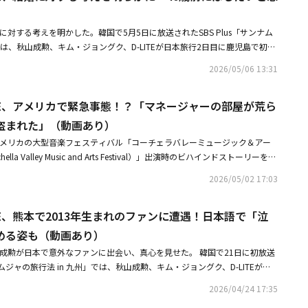
RAメンバーやチョン・ヒョンムがお祝い！ホ・ソンヨン＆チョクジェの結婚
BANGのD-LITE、結婚に対する考えを明らかに「40歳前にはしたいと思っ
が結婚に対する考えを明かした。韓国で5月5日に放送されたSBS Plus「サンナム
」では、秋山成勲、キム・ジョングク、D-LITEが日本旅行2日目に鹿児島で初日
勲とキム・ジョングクが洗濯から歯磨きまで絶えず言い争っている間、末っ
2026/05/06 13:31
にスリッパを用意し、喉を保護するために濡れタオルをかけてあげるなど、細や
、壁に穴が開いているのを発見したD-LITEは、リビングで寝ることになっ
-LITE、アメリカで緊急事態！？「マネージャーの部屋が荒ら
きの音で眠れないことを懸念し、枕で壁の穴を塞いだ。秋山成勲はD-LITE
なる？」と尋ねた。D-LITEは「55、56歳くらい？ その頃には僕も子供がい
盗まれた」（動画あり）
もと自分がただ幼かった頃は、40歳前には必ず結婚したいと漠然と考えて
TEが、アメリカの大型音楽フェスティバル「コーチェラバレーミュージック＆アー
50歳のキム・ジョングクも「自分もそうだった。当然結婚できると思って
la Valley Music and Arts Festival）」出演時のビハインドストーリーを明
-LITEは「最近は働ける年齢も伸びたし、60代でも現役だ。最近は50代でも
ouTubeチャンネル「家（の外に出た）テソン」には「ようこそ、BIGBANG
ピークの時ではないか。最も力があり、余裕もある時だ」と語った。秋山成
2026/05/02 17:03
初めてでしょう？」というタイトルの動画が公開された。この日D-LITEは
とは考え方がかなり違うな」と話すと、キム・ジョングクは「仕方ない。あ
ジを終えて帰国したばかりだった。彼はアメリカでのエピソードとして、
ない」と付け加えた。・BIGBANGのD-LITE、熊本で2013年生まれのフ
LITE、熊本で2013年生まれのファンに遭遇！日本語で「泣
の部屋が荒らされた。荷物がすべて荒らされて、パスポートを盗まれた」と
かないで」となだめる姿も（動画あり）・BIGBANGのD-LITE、アメリカ
旅券で帰国した」と語り、波乱に満ちた「コーチェラ」のビハインドを明か
める姿も（動画あり）
ジャーの部屋が荒らされパスポートを盗まれた」（動画あり）
彼は「以前はハワイで盗まれた」と続け、「撮影中に車の窓ガラスを割られ
Eと秋山成勲が日本で意外なファンに出会い、真心を見せた。 韓国で21日に初放送
グを持ち去られた。パスポートを2度盗まれたのだ」とつけ加えた。
ンナムジャの旅行法 in 九州」では、秋山成勲、キム・ジョングク、D-LITEが熊
初に立ち寄ったのは、日本の空港にあるコンビニ感覚のMZ世代向けジムだ
2026/04/24 17:35
ョングクは、予想以上にトレーニング器具が使えると感嘆し、D-LITEは