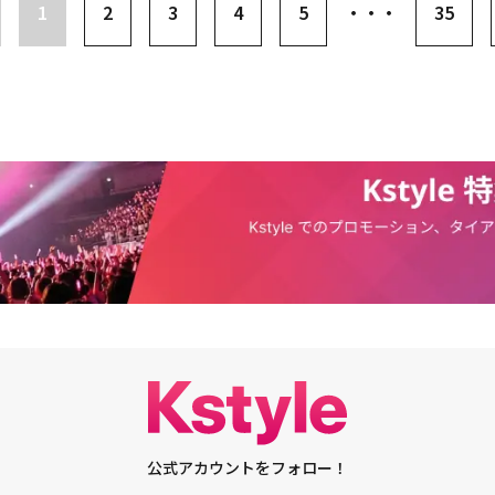
1
2
3
4
5
・・・
35
出す」と語った。・BIGBANGのD-LITE、RND COMPANYと専属契約を
がにじみ出るトークは感動必至。まさにD-LITEの世界観を存分に楽しめる
ャーと新たな出発・BIGBANGのD-LITE、YG離れ新レーベルでの活動に意
■配信情報「D-LITE JAPAN LIVE TOUR 2024 D's IS ME - Encore
動画あり）
＞＞視聴はこちら＜TELASA（テラサ）とは＞2020年4月にスタートした動画
テレビ朝日の人気番組を始めとする、ドラマ、バラエティ、アニメ、特撮、
く、国内外の映画、ドラマ、バラエティなど、新作やオリジナルを含む、豊
けします。スマホやPCはもちろん、テレビの大画面でも視聴可能です。ダ
通信料も気にせず楽しめます。月額料金は990 円（税込）～。※Apple ID
ウントでご利用のお客様は、レンタル作品をご購入いただけません。■関連リン
・TELASA配信コンテンツ一覧
公式アカウントをフォロー！