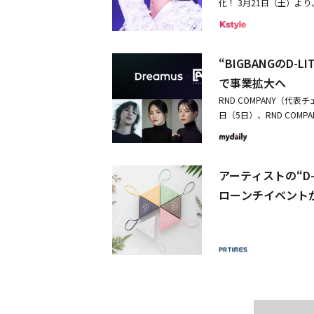
化！ 3月21日（土）より
ん、ソロアーティストと
ることができる。D-LIT
気グループとして華麗な活
“BIGBANGのD-
詞・作曲を手掛けたトロット
ー。2013年には日本初の
で事業拡大へ
「D-LITE JAPAN D
RND COMPANY（代
定した「D-LITE JAPAN L
日（5日）、RND COM
ーから約7年ぶりに開催
ニーから戦略的投資を誘致
場の声援が織りなす一体
COMPANYの専門的な
で魅了！怒涛のJ-POP
ファンプラットフォームま
gs」「ウソボンダ （Try 
アーティストの“D-
OMPANYは2021年に
本オリジナル曲「醒めて
じめ、リサ、Kisum、ナ
ローンチイベントが
オリジナル曲「Umbrella（
を中心に音楽活動はもち
As Infinityの「陽
ベクホ、キョンソ、Libe
公演のために用意された
援する専門マネジメント
すアップチューン！必見
イティブにのみ集中でき
秦 基博が作詞作曲を手掛
の公演企画、アーティス
「ナルバキスン」、山本
様な領域でDreamusカ
ーンが続々。最後には、
ェ・スンヨン代表は「ア
余韻を残す公演となった。
がら音楽を続けられる環境
グの話で笑わせるなど、