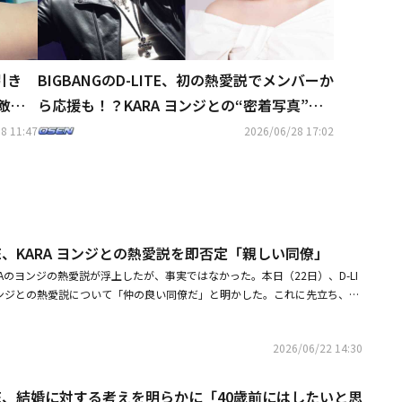
け引き
BIGBANGのD-LITE、初の熱愛説でメンバーか
敵だ
ら応援も！？KARA ヨンジとの“密着写真”の
真相語る（動画あり）
8 11:47
2026/06/28 17:02
LITE、KARA ヨンジとの熱愛説を即否定「親しい同僚」
EとKARAのヨンジの熱愛説が浮上したが、事実ではなかった。本日（22日）、D-LI
、ヨンジとの熱愛説について「仲の良い同僚だ」と明かした。これに先立ち、オ
NSを通じて、D-LITEとヨンジがMAMAMOOのコンサートを一緒に観覧して
拡散された。写真の中の2人は並んで座って公演を楽しんでおり、一部では
2026/06/22 14:30
中ではないかという憶測の声も飛び交っていた。しかし、D-LITEとヨンジ
た。特に、現場にはこの2人だけでなく、OH MY GIRLのヒョジョンもいた
。D-LITEとヨンジの姿だけが捉えられ、誤解が広まったことで発生したハ
LITE、結婚に対する考えを明らかに「40歳前にはしたいと思