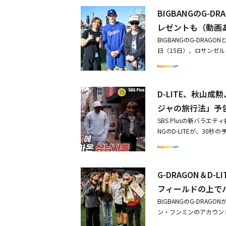
「腰が長く腕が短い」と
BIGBANGのG-
トニングマシンを体験し、
ふくらはぎ部分の脱毛に
レゼントも（動画
失敗。「本当の男は手で
BIGBANGのG-DRA
付けを気にかける本物の「
日（15日）、ロサンゼルス
ローカルな感じがする」
する様子が公開された。
はないのが凄くいい」と
で記念写真を撮影してい
と思う」と述べた。彼ら
G-DRAGONとD-LI
LITEは「これまで食
D-LITE、秋山
ョットを共有し、目を引い
「これ放送されるのいつ？
ティバル「コーチェラバレーミュ
ジャの旅行法」予
クから「商道徳がない」
s Festival）」に
供され、D-LITEは「
SBS Plusの新バラ
りの公式ステージで世界
流したD-LITEだったが
NGのD-LITEが、3
ON＆D-LITEら、ロサ
が「D-LITEのことが
集めている。韓国で4月
ASTIC BABY! #GDragon 
しく声をかけた。その少女
の赴くままに楽しむ超P
K3YuFcvE&mdash; MLB (
D-LITEをそんなに好
男である秋山成勲とキム・
って笑いを誘った。D-L
G-DRAGON＆
いな一面や、小学生顔負
だめた。 また、店のオー
旅行記に期待が高まって
フィールドの上で
を聞くやいなや、すぐに
招かれ話題となった秋山
BIGBANGのG-DRA
のファンだって。写真集も
いるキム・ジョングク、そ
ン・フンミンのアカウン
通話に切り替えようと提
me, Gwisun）」「
にいるソン・フンミンの姿
しつつ、「結婚すると聞い