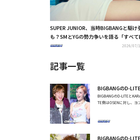
SUPER JUNIOR、当時BIGBANGと駆
も？SMとYGの勢力争いを語る「すべて
った」（動画あり）
2026/07/1
記事一覧
BIGBANGのD-
BIGBANGのD-LIT
TE側はOSENに対し
ンラインコミュニティやS
いる様子を収めた写真が
2人の親密な様子から交際
の熱愛説は事実ではなかっ
ことが明らかになっている
BIGBANGのD-