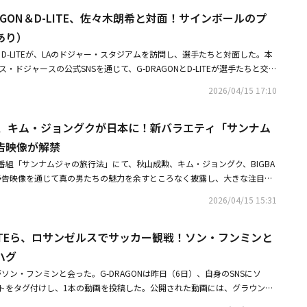
図らずも笑いを誘った。 空港のジムで秋山成勲は、器具を装着してホワイ
DRAGON＆D-LITE、佐々木朗希と対面！サインボールのプ
D-LITEが「本当に白くなった気がする」と感心した。キム・ジョングクは
挑戦したが、あらかじめ剃っておかなければならない説明書をよく読まずに
あり）
引き抜くものだ」と実演して全員を驚かせ、秋山成勲は「掃除しろ」と後片
GONとD-LITEが、LAのドジャー・スタジアムを訪問し、選手たちと対面した。本
男の中の男」の姿を見せた。続いて熊本市内に移動中、D-LITEは「ここは
・ドジャースの公式SNSを通じて、G-DRAGONとD-LITEが選手たちと交流
と感嘆し、キム・ジョングクも「何より、いかにも日本という定番の場所で
2人は佐々木朗希選手、キム・へソン選手、ブレイク・スネル選手らと笑顔
語った。秋山成勲も「熊本に行くのは初めて見た、ほとんど行く人はいない
2026/04/15 17:10
る。また、佐々木朗希選手からはサインボールをプレゼントされたという。
の最初の食事処は、1kgの厚切り牛ヒレステーキを提供するお店だった。D-
TEは、自身のInstagramのストーリー機能を通じても、スタジアムで撮った近況シ
べた牛タンの中で1番だ、熟成されている」と、牛タンに感動した。秋山成勲は
成勲、キム・ジョングクが日本に！新バラエティ「サンナム
た。先立ってBIGBANGは13日（現地時間）、アメリカの大型音楽フェス
 その前に俺がYouTubeを撮ってあげなきゃ」と口にし、キム・ジョング
ージック＆アーツフェスティバル（Coachella Valley Music and Art
告映像が解禁
とたしなめられて叱られた。1kgのステーキはマグロのような巨大な塊で提
出演。約60分間、情熱的なステージを披露して話題を集めた。・BIGBANG、9年ぶ
SNSをやる人が泣いて喜ぶビジュアルだ」と感嘆。食事をしながら他の客とも交
エティ番組「サンナムジャの旅行法」にて、秋山成勲、キム・ジョングク、BIGBA
を魅了！「とてつもなく大きいことが控えている」と電撃予告も・G-DRAG
、彼のファンである1人の少女がD-LITEを見て涙を流した。キム・ジョングク
0秒の予告映像を通じて真の男たちの魅力を余すところなく披露し、大きな注目を
ンゼルスでサッカー観戦！ソン・フンミンとフィールドの上でハグWOW, FANT
凄く好きなんだね」と驚くと、D-LITEは「どうしてそんなに泣くんですか」と優
21日午後8時40分に放送がスタートする「サンナムジャの旅行法」は、本能
#Daesung #BIGBANG #빅뱅빅뱅 https://t.co/durHjndPhi pic.twitter.com/L4
2026/04/15 15:31
は2013年生まれだと明かし、キム・ジョングクが「2013年生まれなのに
（知覚型）な男たちのリアルな旅を描いた番組だ。韓国を代表する男の中の
@MLB) April 15, 2026
きなの？ 凄いな」と重ねて驚きつつ、「座高が高くても大丈夫？」と冗談を言
ジョングク、そして末っ子のD-LITEまで。3人が見せる並外れた負けず嫌
ITEは「泣かないでください」とファンに茶目っ気たっぷりの愛嬌を見せてな
D-LITEら、ロサンゼルスでサッカー観戦！ソン・フンミンと
けの無邪気さが爆発する、アドレナリン全開のブロマンス（男同士の友情）
ナーは秋山成勲の妻でモデルSHIHOのファンだった。彼はオーナーの告白
いる。特に3人は、BTS（防弾少年団）のジョングクの人脈でコンサートに
ハグ
妻のSHIHOに電話をかけ、「撮影に来たんだけど、ここの店のオーナーが君
成勲と、「全国民AIコンテスト広報大使」として先端技術の普及に尽力して
GONがソン・フンミンと会った。G-DRAGONは昨日（6日）、自身のSNSにソ
買ったそうだよ。代わってもいい？」と電話を繋いだ。 SHIHOがビデオ
して「コーチェラ」でトロット（韓国の演歌）「ナルバキスン（Look at
トをタグ付けし、1本の動画を投稿した。公開された動画には、グラウンド
案すると、オーナーは逆に恥ずかしがって拒否。オーナーは秋山成勲に感謝
限度超過」を披露し、大胆なパフォーマンスで注目を集めたD-LITEがタッグを組
が収められている。この動画はG-DRAGONが撮影したものだ。ソン・フ
た時はめちゃくちゃ羨ましかった」とも語った。D-LITEは食後、自分を見