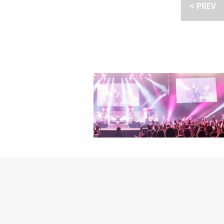
< PREV
長期的で立体的な成長を作り
の余韻、そして温かい人柄
締結10年共にしたマネージ
ステージを、今一度体感してほしい。
欲「ワクワクと緊張」（
-」TELASAで配信中！
配信プラットフォーム。
スポーツ番組だけではな
富なラインナップをお届
ウンロードすれば、データ
およびGoogleアカ
ク・TELASA公式サイト