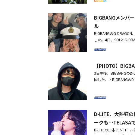
み、関心を集めている。
ンミンの所属チームである
て涙を流したファンのた
の出会いにも、期待が高ま
ジと共に、複数の写真と動
を見せた。 その後、彼ら
のYouTubeおよびS
BIGBANGメン
た写真や動画には、ソン・フ
勲、キム・ジョングクが
が映し出され、関心をさら
が収められていた。ブラン
GのG-DRAGON＆D-
ル
りで日本の街を歩きなが
ゴ入りのジャケットを着用
クは鉄板の上でジュージ
BIGBANGのG-DRAG
群のファッションセンス
を解消。D-LITEは満
した。4日、SOLとG-DR
ある「カシャ」ポーズをと
ぶきに真っ向から挑む秋
OTHER DIMENS
ハグをした。ソン・フンミ
旅行を予感させ、期待を
たが、T.O.Pのアルバ
ソーシャルメディアを通
山成勲の「これは違うと
静かに支持した。T.O.Pは
スのBMOスタジアムで行
いて叫ぶD-LITEと、
【PHOTO】BIG
歌手としてカムバックを知
ウンドの試合に先発出場し
つかみながら「これはや
ぶりに発売されたT.O.P
3日午後、BIGBANG
大活躍を見せた。ソン・
さらに、何かを確認しよ
をダブルタイトル曲として
国した。・BIGBANG
ーグのアシストランキング
で突如として現れた衝撃的
して「『春夏秋冬（Sti
せないほど大切で幸せな瞬
インディオで開催される「Coach
ニックに陥った理由とは
去の姿を懐かしむ方々が
め日本へ！意外な組み合
G、グローバルツアー開催
「秋山成勲、キム・ジョン
生、申し訳なさを抱えて生
Gメンバー、T․O․Pのアルバム発売を
楽しさをお届けするだろ
は、今月12日と19日
s Angeles Football 
旅に、ぜひ期待してほしい
ンステージに上がり、20
D-LITE、大熱
撮影のため日本へ！意外な
バーたちと公演を開催す
「とてつもなく大きいこ
ークも…TELASA
る。
ジュン、HYBE後輩か
D-LITEの日本アンコール公演「D