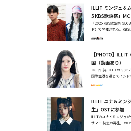
か、aespa、THE BO
告されたIVEのリズとLE
た。また、10周年記念
ILLIT ミンジュ
イ・チャンウォンやパク・
ュの世代をつなぐ心地よ
巡回し、健在な人気を証
ど、ジャンルの垣根を越え
5 KBS歌謡祭」M
層高めている。この他に
チケットパワーを見せた。
Tのミンジュ、そしてタ
されており、最高の年末フ
「2025 KBS歌謡祭 G
と、計25チームのアーテ
全体を愛する全世代に向
CNBLUE、10CM、ロイ
ド）で開催される。KBS
場となった。・ILLIT 
ーを存分に体感できる。さらに、
ク、ヘチャン、THE BOYZ、
『KBS歌謡祭』を生放送
に高まる期待・IVE リズ＆
l in JAPAN」を1
ERAFIM、tripleS、KISS
のミンジュがMCとして
露へ！
た韓国公演「2024 KBS 歌
まで計25組の多様なジャ
ク」の現MCであるムン
た、HuluのライブTVチャ
ミンジュ＆ムン・サンミン＆
【PHOTO】IL
ンポの良い進行と掛け合い
SONS～10CMのスダ
E リズ＆LE SSERAF
められた。このように保
国（動画あり）
ができる。2025年11月
ヨンがMCとして確定し
ea Grand Music
18日午前、ILLITのミ
てセンスあるトークを繰
圧巻のパフォーマンスや
国際空港を通じてインドネ
ィットに富んだトークで
では、「2025 Music Bank
ジュール不参加に「当面の
ャン・ドヨン、ムン・サ
OOR、CRAVITY、K
ティバルのためインドネ
注目が集まっている。「2025
選定、表彰する韓国最大級
TVで生放送される。
存分に楽しむことができ
ILLIT ユナ＆
また、12月13日・14日の
生」OSTに参加
nk Global Festiv
ILLITのユナとミンジュ
独占配信されることが決定し
サマー 初恋の再生」のOST
POPトップアーティスト
派ガールズグループILL
ては史上初ということで