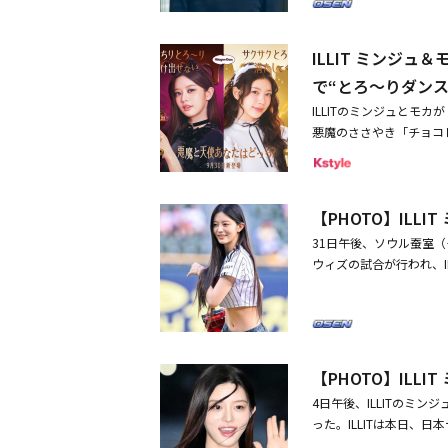
れたボーカルを披露する
通算8回目の「ビルボード
に存在感を見せながら世
としての地位を確立するS
ILLIT ミンジ
を確約している。ミンジ
にミリオンセラーを記録した
精」という愛称を得て、国
ドーム公演が2026年に
で“とろ～りダン
ートを席巻し、「K-PO
たち。さらに、Huluで配信
ILLITのミンジュとモ
ループ活動を超えて幅広
EAM、プレデビューリアリティ
悪魔のささやき「チョコ
バーが披露するOSTは
ィションプロジェクト「Nizi 
より期間限定にて全国で
れない余韻を残す見通し
したNEXZの他にも、ATEEZ
さやき」篇、「天使のおさ
隠しておいた初恋の真実
のユンホ、IVE、NCT 
ト。「手に取らずにはい
チェ・ソンウンらが出演
い。両日共にMCを務める
【PHOTO】ILL
ほどの濃厚な味わいをコ
ェ・ソンウン、胸キュン
ヶ国で放送され、25年
リーズ。今回は、さらに
31日午後、ソウル蚕室（チ
LIT「THE FIRST T
の年末特別版として行われる今年の
そい「ホワイトチョコレ
ウィズの試合が行われ、IL
ルと豪華なステージになる
トが楽しめる「悪魔のさ
ュールのため日本へ（動画
obal Festival i
濃厚感が魅力の「天使の
ケット写真を公開
C】ムン・サンミン / ミンジ
味わい、食感が対照的で
CT）/ LE SSERAFIM / ae
Mには、9月1日に待望の
NNE / fromis_9 / ダヨン（
演。今回の新商品発売に
Baby DONT Cry / A
【PHOTO】IL
それぞれのバージョンに
変更になる可能性がございます
4日午後、ILLITのミ
「食べたら最後、抜け出
Festival in JAP
った。ILLITは本日、日本テ
界観に注目だ。「悪魔の
（予定）【MC】ウォニョン（I
N」に出演する。・【PH
ルで表現する、自信とカ