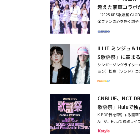
な時間を長く心に留めてお
超えた豪華コラボ
いエネルギーと安定した進
「2025 KBS歌謡祭 G
て単独ウェブバラエティ
楽ファンの心を熱く燃や
ァンに伝えてきた。また、年末
ILLITのミンジュ、ム
し、力量を証明した。この
のアーティストが出演し
し、ミンジュと共に温か
P」をテーマに、全世界
ンミンも、共にMCを卒業
ILLIT ミンジュ
したバンドサウンドでエ
ナ（旧ハンドボール競技場）で
多彩なステージで楽しさ
S歌謡祭」に高ま
のツアーはソウルを含め
が目を引いた。fromi
る。
シンガーソングライターの
を放った。KISS OF LIF
ョン）松島（ソンド）コンベン
再び証明した。何よりもこ
祭」）が開催される。チ
OVELYZは世代を超え
ルと世代を超えた25組
て「Twinkle」まで
け」で特別なデュエット
周年を迎えた感想を伝え
CNBLUE、NCT D
いボイスを持つ先輩と後
かげでここまで来ることが
ュエットとして関心を集
歌謡祭」Huluで
称）の皆さんに心から感
ーソングライターで、今
で、このような大きなス
K-POP界を牽引する豪華アーテ
曲「君に届け（To Re
を誘った。Keiは「久し
A」が、Huluで独占ラ
集めた。ミンジュは清涼
ョン・イェインは「観客
コンベンシアより生放送
ている。特に今回のデュ
ぱいの気持ちを表した。L
精力的に行うNCT DRE
明るい歌声が調和し、「
デジタルシングル「Nov