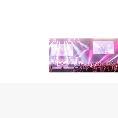
カイリー・キャントラル
な名前だ」と語った。ソ
栄」とし「私が追求する
楽サイトにBEASTという
た。ユナは「良い結果の
不思議な気分になった。
たりの爽やかな曲なので
い。また一緒に思い出を
にはILLITメンバー全
再び見ることができて、
デオ通話をするコンセプ
番組を探して見ていた。特
る。映像の中で彼女たち
たと思う」とし、「私の周
ながら幻想的なケミスト
ュ、TWICEの大ファンで
isney+オリジナル映画「De
ぶりにBEASTの名を取
～8日にソウル松坡（ソ
25 ILLIT GLITTER D