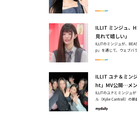
MORROW X TOGETHER / EN
中心」が日本再上陸！7
に合わせてしなやかなダ
rts / IDID 【Day2】ユンホ（
の世界に誘惑する。「天
NCT WISH / NEXZ / 
マンスが、ILLITファ
す。※配信URLは後日
愛らしい歌声で、「サク
ILLIT ミンジュ
す。※本配信は、日本国
◆WEB CM「悪魔のさ
版でお送りする可能性が
見れて嬉しい」
ぞれの魅力が溢れる映像
す。■関連リンクHulu 
ILLITのミンジュが、BE
ている。撮影は韓国で実
p」を通じて、ウェブバ
姿は、スタッフ一同圧巻
の日のゲストはヤン・ヨソ
しい表情と、ダンスシー
アルバム「From Real
けていたのが印象的。オ
頃からBEAUTY（BE
ープな雰囲気のミンジュ
ILLIT ユナ＆ミ
当に尊敬する先輩」と語
ナルな一面にスタッフも
ドンウンは「以前は、新
篇◆ミンジュ メイキング
ht」MV公開…メ
ンタビューもして、一日
ー映像■WEB CM概要
ILLITのユナとミンジ
ouTubeのコンテンツが
（火）9時配信媒体：ハーゲン
ル（Kylie Cantrall）の
テインメントとグループ名
品概要ミニカップ 悪魔
1時に公開された。同楽
前で活動できるようになっ
減税率適用販売地域：全
あり、エネルギッシュな
たメンバーたちは、2016
天使のおさそい「ホワイ
を成している。今回のコ
ントとの商標権に関する話
用販売地域：全国のスー
「グローバルチャートで注
動を続けてきた。このこ
ンダッツ」公式サイト
に興味を持った」と経緯を
もある。BEASTという時