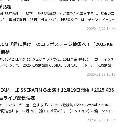
く」とつけ加えた。2024年10月よりMCとなったミンジュは、特有の明る
が話題
行で番組をリードした。同時にYouTubeチャンネル「KBS Kpop」を通じ
LOBAL FESTIVAL」（以下、「KBS歌謡祭」）が華やかな幕を下ろし、年末の音
「ミンジュのピンクキャビネット」を進行し、K-POPスターたちの魅力をフ
した。韓国で昨日（19日）開催された「KBS歌謡祭」は、チャン・ドヨン、
の音楽祭「2025 KBS歌謡祭 GLOBAL FESTIVAL」のMCとしても活躍
ン・サンミンがMCとして息を合わせた中、ジャンルと世代を超える計25チーム
日の「ミュージックバンク」にはILLITのメンバーたちがサプライズ登場
2025/12/20 14:44
、豊かなステージを披露した。今年は「グローバル文化の鍵となったK-PO
い雰囲気を醸し出した。なおこの日、一緒にMCを務めてきた俳優ムン・サ
を駆け巡りK-POPの地位を高めたグローバルアーティストから、生き生きと
した。ILLITは3月14、15日の両日、ソウルのチケットリンクライブアリー
＆10CM「君に届け」のコラボステージ披露へ！「2025 KB
ネルギーを伝えるK-バンド、感性を刺激するK-トロット歌手まで総出演し、
初のライブツアー「ILLIT LIVE 'PRESS START︎❤'」の幕を開ける。こ
を届けた。特に、人気ガールズグループによるK-POP名曲のカバーステージ
る期待
、愛知、大阪、福岡、兵庫、東京、香港など韓国国内外の7都市で行われ
s_9は、AOAの「短いスカート」を自分たちだけの色で再誕生させ、異なる魅力
10CMとILLITのミンジュがコラボする。19日午後7時15分、仁川（インチ
Eは、miss Aの「Bad Girl Good Girl」ステージでパフォーマンス強者の面目を
シアで「2025 KBS歌謡祭 GLOBAL FESTIVAL」（以下、「KBS歌謡
の日のステージのハイライトは、完全体で戻ってきたLOVELYZだった。L
ャン・ドヨン、ムン・サンミン、ミンジュがMCとして息を合わせ、ジャン
て愛された代表曲「Ah-Choo」で思い出を呼び起こし、客席を熱くさせ、続い
2025/12/18 12:10
のアーティストがラインナップに名を連ねた。10CMとミンジュが「君に届
熱唱し、豊かなステージを完成させた。ステージ後、メンバーたちはデビュー11
ステージを披露する。今回の「KBS歌謡祭」スペシャルステージは、心地よ
た。彼女たちは「時間が経っても音楽を愛してくださるファンの皆さんのお
REAM、LE SSERAFIMら出演！12月19日開催「2025 KBS
輩の出会いという点で期待を集める一方、世代とジャンルの境界を越えたデ
できた」とし、「全国各地で応援してくださったLovelinus（ファンの名
めている。10CMは、繊細な感性と独特な歌声で着実に愛されてきたシンガ
独占ライブ配信決定
謝申し上げる」と挨拶した。ミジュは「最後まで待ってくださったおかげ
年3月に正式リリースした日本アニメ「君に届け」の韓国版のオープニング
テージに再び立つことができた」と感激し、「歌謡祭最高！」と叫んで笑い
ィストが一堂に会する「2025 KBS 歌謡祭 Global Festival in KORE
ach You）」で、韓国国内の主要音源サイトで逆走行1位を記録し、熱い話題を
ぶりに立ったLOVELYZのステージだったので、より意味があった」とし、ジ
イブ配信される。12月19日（金）に韓国の仁川（インチョン）松島（ソンド）
な歌声と確かな歌唱力を持つボーカルで、全世界のK-POPファンから愛され
の反応が本当に良かった。音楽で共感するステージは続くだろう」と胸いっ
で届ける。今年は、現在4回目のワールドツアー真っ最中で日本での活躍も
エットステージを通じて、10CM特有の叙情的なボーカルとミンジュが持つ
2025/12/11 18:54
OVELYZは昨年デビュー10周年を迎え、約4年ぶりに完全体で再集結した。
AM、各種チャートで次々と自身の記録を塗り替えているLE SSERAFIMのほ
君に届け」ならではの素晴らしい感動をそのまま伝える予定だ。先立って予
ember」と「Dear」を相次いでリリースし、ファンに感謝の気持ちを伝え