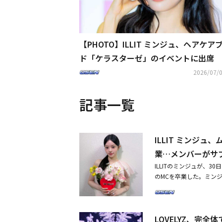
【PHOTO】ILLIT ミンジュ、ヘアケア
ド「ケラスターゼ」のイベントに出席
2026/07/0
記事一覧
ILLIT ミンジ
業…メンバーがサ
ILLITのミンジュが、3
のMCを卒業した。ミンジ
いスタッフの方々とご一
するかもしれないが、IL
る」と語った。彼女は続
LOVELYZ、完全
温かく見守り、応援して