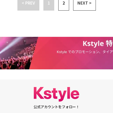
さんの曲で練習していたので、コラボすることになって本当に不思議で光
< PREV
1
2
NEXT >
ン・ドンウンは「これまでは、とても辛い気持ちが強かったけれど、今回音
歌のスタイルとよく合っていて楽しくレコーディングできた」と感想を伝え
名前で新しい楽曲（「Endless Ending」）が上がっているのを見て、とても
ためにアドリブ部分の練習もしっかり行った」とし「暑い日に聴くのにぴっ
気分が良い感じもあり、昔のこともたくさん思い出した。幸せで気分が良
、たくさん聴いてほしい」と紹介した。同日公開されたミュージックビデオ
作っていけるということが」と喜びを示した。ミンジュは「私もその名前を
員が登場し、雰囲気をさらに盛り上げた。ILLITとカイリー・キャントラルがビ
とても嬉しかった。大好きだったファンとして。本当に大好きで、毎日音楽
トで進行されたこのミュージックビデオは、トレンディな感性が満ちてい
に『12時30分』『YeY』がとても好きだった。小学校5、6年生の頃だっ
は独特の明るいエネルギーで楽しく会話し、一緒にポイントダンスを披露し
りで（BEASTを）知らない人はいなかった」と語った。・ILLIT ミンジ
リー（相手との相性）を見せている。カイリー・キャントラルは2024年にD
あることを告白「サナ先輩にお会いしたい」（動画あり）・Highlight、9年
scendants: The Rise of Red」で主演を務めて注目を集めた。ILLITは来月7
り戻した心境を告白「涙が出そうになる」
ンパ）区オリンピック公園オリンピックホールで初のファンコンサート「20
AY IN SEOUL」を控えている。
公式アカウントをフォロー！