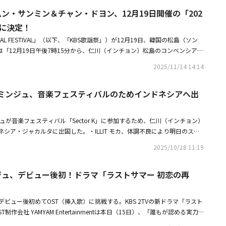
YZ、P1Harmony、CNBLUEらをはじめとしたここだけの特別ラインナップ。
 SSERAFIMのキム・チェウォンのデュエットステージに続き、10CMとミンジ
コンサートを通じてソウルを皮切りにマカオ、台北、東京までアジア4都市を
＆ムン・サンミン＆チャン・ドヨン、12月19日開催の「202
ソジンらによるK-トロット、ロイ・キム、LOVELYZらによるKバラードな
い先輩・後輩デュエットステージが予告され、「KBS歌謡祭」への期待を一
明した。特にソウル公演はチケットオープンと同時に全席完売し、変わらぬ
た多様な出演者で構成されている。MCには、俳優のムン・サンミン、ILLI
Cに決定！
も「KBS歌謡祭」でのみ見ることができる多様なスペシャルステージが準備
デビュー11周年を迎え、再び完全体のステージで感動を届けたLOVELYZ
レントのチャン・ドヨンが登場。K-POPファンはもちろん、韓国音楽シーン
ェスらしい豊かな楽しみを提供する見通しだ。「2025 KBS歌謡祭」には
LOBAL FESTIVAL」（以下、「KBS歌謡祭」）が12月19日、韓国の松島（ソン
ィストが彩った「KBS歌謡祭」は、K-POPの現在と未来を共に照らす祝祭の
け、目と耳で楽しめるステージで、アジアから世界へ広がるK-POPカルチャ
・キム、パク・ソジン、Jannabi、LOVELYZ、ダヨン、NCT DREAM、マー
は「12月19日午後7時15分から、仁川（インチョン）松島のコンベンシアで
ミンジュ＆10CM「君に届け」のコラボステージ披露へ！「2025 KBS歌謡祭」
2024年12月に福岡で開催された「2024 Music Bank Global Festiva
fromis_9、イ・チャンウォン、P1Harmony、Stray Kids、aespa、LE SS
で行う」とし、「タレントのチャン・ドヨン、俳優のムン・サンミン、ILLIT
LE SSERAFIM キム・チェウォン「2025 KBS歌謡祭」でコラボステージ披
2月19日（金）から配信。年末恒例の超大型音楽祭である、韓国KINTEXで開催され
2025/11/14 14:14
 OF LIFE、n.SSign、IVE、CLOS YOUR EYES、RIIZE、BABYMONSTER、TWS
息を合わせる」と明かし、期待を集めている。特に、「ミュージックバン
謡祭 Global Festival in KOREA」も12月20日（土）から配信される。ま
ンルのアーティストが出演し、ステージを熱く盛り上げる予定だ。・ILLIT
・サンミンとミンジュは、昨年10月から1年以上息を合わせてきた仲で、テ
ンネル「KBS World+」にて「LIVE放送！ミュージックバンク」「THE SEA
チャン・ドヨン、12月19日開催の「2025 KBS歌謡祭」MCに決定！・IV
LIT ミンジュ、音楽フェスティバルのためインドネシアへ出
で「2024 KBS芸能大賞」でベストカップル賞を受賞し、抜群の進行が認
ムスダム」を含め、K-POPアーティストの最新の活動を1年を通じて楽しむこと
IM キム・チェウォン「2025 KBS歌謡祭」でコラボステージ披露へ！
証された息の合った進行を誇るムン・サンミン、ミンジュと共にチャン・ド
14日（金）・15日（土）に行われたK-POPの発展を讃える授賞式「2025 Kor
、期待を倍増させている。チャン・ドヨンは、多数のバラエティ番組を通じ
 Awards（KGMA）」もHuluにて独占配信中。今年活躍したアーティストたちによる
ンジュが音楽フェスティバル「Sector K」に参加するため、仁川（インチョン）
り広げてきたタレントとして、老若男女に愛されている。安定した進行とウ
感動的な受賞スピーチが繰り広げられ、多くのファンを魅了したこの授賞式
シア・ジャカルタに出国した。・ILLIT モカ、体調不良により明日のスケ
生放送に面白さを加えるチャン・ドヨンの活躍にも期待が高まっている。チ
 Global Festival in JAPAN」に出演のStray Kids、ATEEZ、INI、BOYNEXTD
間安静が必要」・【PHOTO】ILLIT ユナ＆ウォンヒ＆イロハ、音楽フェス
ンミン、ミンジュまで、強力なMC陣が生放送で進行する「KBS歌謡祭」に
2025/10/18 11:19
ISS OF LIFEの姿も。さらに、ファンたちから多くの愛を受けた韓国の大衆音楽を
シアへ出国
 KBS歌謡祭 GLOBAL FESTIVAL」は、12月19日午後7時15分からKBS 2
の音楽授賞式「ゴールデンディスクアワード」第26回～第36回もHuluで
る。イベントごとに異なる魅力を見せるアーティストのステージに注目だ。
ミンジュ、デビュー後初！ドラマ「ラストサマー 初恋の再
2日間にわたり開催される、KBSが贈る年末恒例の音楽祭「2025 Music Ba
al in JAPAN」の模様が、韓国での放送と同時に2025年12月30日（火）にHuluにて
がデビュー後初めてOST（挿入歌）に挑戦する。KBS 2TVの新ドラマ「ラスト
た。KBSの「Music Bank」の年末スペシャルとして、世界中で話題のK-
制作会社 YAMYAM Entertainmentは本日（15日）、「誰もが認める実力
約20組が出演し、国立競技場での開催はK-POPおよび合同コンサートとし
ITのユナ、ミンジュがOSTに参加し、ドラマの感性がより深く染み込んだ、優
、今年は例年以上に大きな注目を集めている。出演するのは、世界初となる