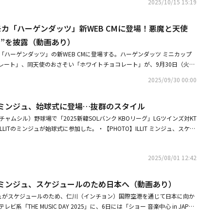
2025/10/15 15:19
予定」と伝えた。ユナはパワフルな音色と安定した歌唱力で、ステージごと
 200」で1位という歴史的快挙を達成し、名実ともにトップアーティスト
界中のファンから大きな注目を集めており、「万能チャートクイーン」の座
tray Kidsや、独創的な世界観でファンを魅了し今年発売のアルバムで初日
ュ＆モカ「ハーゲンダッツ」新WEB CMに登場！悪魔と天使
ュも特有の清らかでありながら力強いボーカルで「安心して聴ける音色の妖
TOMORROW X TOGETHER、K-POP男性グループとして最速での東京
内外のファンから愛されてきた。ILLITはデビューと同時に世界の音楽チャ
決定している大人気のRIIZEら、2025年に大きな活躍を見せたアーティスト
ス”を披露（動画あり）
Pのホットなガールズグループ」として地位を固めた。今回のOST参加は、グ
中のオーディション番組「＆AUDITION -The Howling-」から誕生した＆T
カが「ハーゲンダッツ」の新WEB CMに登場する。ハーゲンダッツ ミニカップ
い音楽を展開する意味のある歩みという点で期待を集めている。2人のメン
番組「NCT Universe : LASTART」から羽ばたいたNCT WISH、オーデ
レート」、同天使のおさそい「ホワイトチョコレート」が、9月30日（火）
、ドラマの流れと完璧に調和しながら作品への没入度を高め、視聴者に忘れら
Project」から選び抜かれたNiziU、「Nizi Project Season 2」から誕生
新発売。発売に合わせて、ミンジュとモカを起用した新WEB CM「悪魔のさ
だ。「ラストサマー 初恋の再生」は、幼馴染の男女がパンドラの箱の中に
、ITZY、ENHYPEN、BOYNEXTDOOR、ILLIT、Hearts2Hearts、東方神起
2025/09/30 00:00
そい」篇が、同日よりハーゲンダッツ公式YouTube・SNSにて配信スター
と向き合うことになり、展開されるロマンスドラマで、俳優イ・ジェウク、
WISH、NEXZ、CORTISなど、多ジャンル・多世代に渡る豪華な顔ぶれが勢揃
られない」「一度食べたら虜になって抜け出せない」といった気持ちになる
する。韓国で11月1日午後9時20分に初放送される。・イ・ジェウク＆チ
のは、IVEのウォニョンとイ・ジュニョン（UKISSのジュン）。全世界142
IT ミンジュ、始球式に登場…抜群のスタイル
ンセプトに、2022年に発売し、大きな話題を呼んだ「悪魔のささやき」シ
幼なじみラブを予告！「ラストサマー 初恋の再生」メインポスター公開・IL
以上にわたり愛され続けている人気音楽番組である「ミュージックバンク」
やみつき感を高めた悪魔のささやき「チョコレート」に、新たに天使のおさ
ャムシル）野球場で「2025新韓SOLバンク KBOリーグ」LGツインズ対KT
AKE」に初登場！デビュー曲「Magnetic」をアレンジして披露
「2025 Music Bank Global Festival in JAPAN」は、壮大なスケー
ート」が加わった。「ねっちりとろ～り」奥行きのある味わいのチョコレー
LITのミンジュが始球式に参加した。・【PHOTO】ILLIT ミンジュ、スケジ
こと間違いなしのファン必見の内容だ。■配信情報「2025 KBS 歌謡祭 Gl
さやき」と、「サクサクとろ～り」軽やかな食感とホワイトチョコレートの
あり）・ILLIT、ケアベアとコラボ！日本1stシングル「時よ止まれ」ジャ
n KOREA」12月19日（金）Huluにて独占ライブ配信 ※生放送＜出演＞（予定）【M
おさそい」。どちらも、圧倒的な濃厚感とやみつき感が特徴だが、見た目、
ュ（ILLIT）/ チャン・ドヨンNCT DREAM / マーク（NCT）/ ヘチャン（N
、食べ比べを楽しめる2品となっている。本商品の世界観を表現するWEB C
2025/08/01 12:42
spa / Jannabi / 10CM / ロイ・キム / THE BOYZ / P1Harmony / n.SSign / EV
日本デビューを果たしたK-POPガールズグループILLITのミンジュとモカが出
宇宙少女）/ STAYC / KISS OF LIFE / tripleS / HITGS / CLOSE YOUR EYES /
合わせて特別に制作されたもので、「悪魔のささやき」「天使のおさそい」
HOF / イ・チャンウォン / パク・ソジン / CNBLUE / LOVELYZ※出演者は予告なく
LIT ミンジュ、スケジュールのため日本へ（動画あり）
て、オリジナルソングと思わず真似したくなるとろ～りダンスを披露し、
。※配信URLは後日お知らせいたします。「2025 Music Bank Global
ンジュがスケジュールのため、仁川（インチョン）国際空港を通じて日本に向か
せなくなるほど虜になる」世界観を表現。ミュージックビデオさながらの世
AN」12月30日（火）Huluにて独占配信 ※12月13日（土）14日（日）開催＜出演＞
レビ系「THE MUSIC DAY 2025」に、6日には「ショー 音楽中心 in JAPA
ささやき」を演じるミンジュは音色の妖精と呼ばれる歌唱力と抜群のスタイ
VE）/ イ・ジュニョン（UKISSのジュン）【Day1】ATEEZ / ITZY / TO
OTO】ILLIT、スケジュールのため日本へキュートなポーズ・「ショー 音楽
リスマ性に溢れるパフォーマンスが印象的。ミステリアスで大人っぽい楽曲