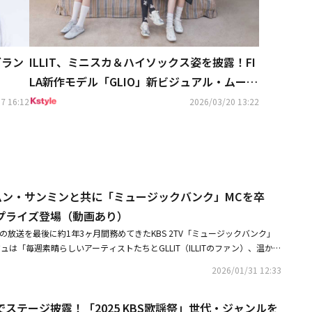
ブラン
ILLIT、ミニスカ＆ハイソックス姿を披露！FI
LA新作モデル「GLIO」新ビジュアル・ムービ
ー公開
7 16:12
2026/03/20 13:22
ュ、ムン・サンミンと共に「ミュージックバンク」MCを卒
プライズ登場（動画あり）
0日の放送を最後に約1年3ヶ月間務めてきたKBS 2TV「ミュージックバンク」
ュは「毎週素晴らしいアーティストたちとGLLIT（ILLITのファン）、温か
緒することができて光栄だった。これから金曜日になると物足りない感じが
2026/01/31 12:33
LITのミンジュとして一生懸命活動しながらかっこいいステージをお見せす
けて「MCを務めながら多くのことを学ぶことができた。未熟な私をいつも
体でステージ披露！「2025 KBS歌謡祭」世代・ジャンルを
くださったすべての方々に感謝し、『ミュージックバンク』で過ごした貴重