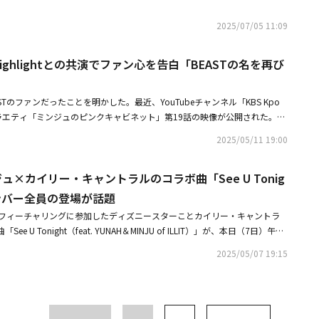
HYPEN / NMIXX / BOYNEXTDOOR / RIIZE / ILLIT / KickFlip / Hearts2Hea
月5日＆6日にベルーナドームで開催
ンスを披露し、「ねっちりとろ～り、抜け出せない」悪魔的なチョコレート
東方神起）/ Stray Kids / IVE / ＆TEAM / xikers / ZEROBASEONE / TWS /
2025/07/05 11:09
使のおさそい」を演じるモカは、透明感のある顔立ちと天真爛漫なパフォー
izna / KiiiKiii / CORTIS / NiziU※出演者は予告なく変更になる可能性がございま
ンからも「圧倒的天使」と人気。天使の羽をイメージした軽やかなダンスと可
お知らせいたします。※放送・配信時間は予告なく変更になる場合がございま
サクとろ～り、満たしてく」甘やかなホワイトチョコレートの世界に誘う。
、Highlightとの共演でファン心を告白「BEASTの名を再び
内著作権権利の都合上、韓国放送版の内容よりを一部楽曲をカットした配信
さやき」篇◆WEB CM「天使のおさそい」篇悪魔のミンジュ、天使モカ、それ
ございます。※配信に関しては上記に記載しているアーティストになりま
で、悪魔派？ 天使派？ と思わず誰かと語らいたくなってしまう内容となっ
公式サイト
ASTのファンだったことを明かした。最近、YouTubeチャンネル「KBS Kpo
施。楽曲、ダンス全てがオリジナルの中、あっという間に自身のものにする
ラエティ「ミンジュのピンクキャビネット」第19話の映像が公開された。こ
だったという。現場では、悪魔・天使それぞれの部屋で見せる上品で可愛ら
プとソン・ドンウンだった。二人が所属するHighlightは、先月に6thミニ
ンでの凛とした空気感とのコントラストを、ミンジュとモカが見事に演じ分
2025/05/11 19:00
 to Surreal」でカムバックした。同コンテンツのMCを務めるミンジュは、幼い
フの人懐っこい表情と振る舞いから一変、カメラが回ると醸し出されるシャ
ASTのファン）だったと明かし、緊張を隠せなかった。彼女は彼らについて「本
、常に真摯にスタッフと同じ目線で撮影に挑むモカ。2人のプロフェッショ
ンジュ×カイリー・キャントラルのコラボ曲「See U Tonig
った。その後、アルバムのプロモーション方法の変化について質問。ソン・
魅了されたという。◆「とろ～りダンス」悪魔篇◆「とろ～りダンス」天使
聞社を直接訪問していた。その都度写真も撮った。木の前で写真を撮ってイ
映像◆モカ メイキング映像◆ミンジュ インタビュー映像◆モカ インタビュ
ンバー全員の登場が話題
に何ヶ所もそういう方法でやっていた」と答えた。また、ヤン・ヨソプはY
「悪魔のささやき」篇／「天使のおさそい」篇配信日時：2025年9月30日
ュがフィーチャリングに参加したディズニースターことカイリー・キャントラ
今ほど多くなかったと付け加えた。Highlightは昨年4月2日、CUBEエンター
ダッツ公式YouTube、公式SNS（X、Instagram、TikTok、LINE）■商
新曲「See U Tonight（feat. YUNAH＆MINJU of ILLIT）」が、本日（7日）午後
「BEAST」の商標権使用に関する合意を結び、9年ぶりにBEASTという名
のささやき「チョコレート」価格：351円（希望小売価格：消費税込み）※軽
曲は、気になる相手と遊び心を持って駆け引きする関係を表現。ビート感が
た。2009年にCUBEエンターテインメント所属のBEASTとしてデビューし
国のスーパーマーケット、コンビニエンスストア、デパート他ミニカップ
2025/05/07 19:15
雰囲気の中でミンジュのユニークなボーカルとユナのパワフルな声色が調和
年の契約満了後、新しい事務所Around USを設立。CUBEエンターテインメ
トチョコレート」価格：351円（希望小売価格：消費税込み）※軽減税率適
ラボレーションはカイリー・キャントラルのラブコールで実現した。彼女は
し合いが不発に終わったため、新グループ名のHighlightとして約9年間活
パーマーケット、コンビニエンスストア、デパート他■関連サイト「ハーゲ
目を集めているILLITに目を留め、彼女たちのトレンディな音楽スタイル
とについてヤン・ヨソプは「会いたかった名前でもあり、恋しかった名前で
明かした。ミンジュは所属事務所のBELIFT LABを通じて「練習生の頃、
間があったからこそ、Highlightという時間もある。とてもありがたく大切