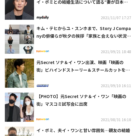
イ・ボミとの結婚生活について語る“妻が日本に
行くと…”
2021/11/07 17:27
キム・テヒからユ・スンホまで、Story J Compa
nyの俳優らが秋夕の挨拶「家族と会えない状況で
も…」（動画あり）
2021/09/21 18:48
元Secret ソナ＆イ・ワン出演、映画「映画の
街」ビハインドストーリー＆スチールカットを公
開…タイトルの意味とは？
2021/09/10 16:11
【PHOTO】元Secret ソナ＆イ・ワン「映画の
街」マスコミ試写会に出席
2021/08/31 16:10
イ・ボミ、夫イ・ワンと甘い雰囲気…親友の結婚