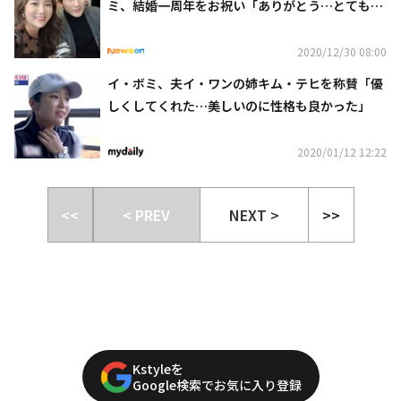
ミ、結婚一周年をお祝い「ありがとう…とても幸
せ」
2020/12/30 08:00
イ・ボミ、夫イ・ワンの姉キム・テヒを称賛「優
しくしてくれた…美しいのに性格も良かった」
2020/01/12 12:22
<<
< PREV
NEXT >
>>
Kstyleを
Google検索でお気に入り登録