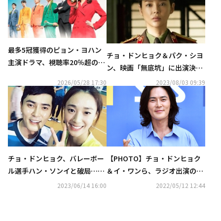
最多5冠獲得のピョン・ヨハン
チョ・ドンヒョク＆パク・シヨ
主演ドラマ、視聴率20％超の話
ン、映画「無底坑」に出演決
題作まで！6月のCSホームドラ
定…スパイアクションを披露
2026/05/28 17:30
2023/08/03 09:39
マチャンネルに注目
チョ・ドンヒョク、バレーボー
【PHOTO】チョ・ドンヒョク
ル選手ハン・ソンイと破局…20
＆イ・ワンら、ラジオ出演のた
17年から公開恋愛
め放送局へ…指ハートでにっこ
2023/06/14 16:00
2022/05/12 12:44
り笑顔