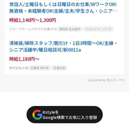
世話人/土曜日もしくは日曜日のお仕事/WワークOK!
無資格・未経験者OK!主婦/主夫/学生さん・シニアの
方にもオススメ
時給1,140円～1,300円
グループホームさわやかな風 牛立
愛知県 名古屋市
アルバイト・パート
清掃員/掃除スタッフ/朝だけ・1日3時間〜OK/主婦・
シニア活躍中/曜日相談可/新0011a
時給1,180円～
株式会社大協
兵庫県 神戸市
派遣社員
supported by 求人ボックス
Kstyleを
Google検索でお気に入り登録