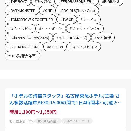
#
THE BOYZ
#
少女時代
#
ZEROBASEONE(ZB1)
#
BIGBANG
#
BABYMONSTER
#
ONF
#
BBGIRLS(Brave Girls)
#
TOMORROW X TOGETHER
#
TWICE
#
ナ・イヌ
#
キム・ウビン
#
イ・イギョン
#
チャン・ドンジュ
#
Asia Artist Awards(2026)
#
MADEIN(グループ)
#
東方神起
#
ALPHA DRIVE ONE
#
a-nation
#
キム・スヒョン
#
BTS(防弾少年団)
「ホテルの清掃スタッフ」名古屋東急ホテル/主婦 さ
ん多数活躍中/9:30-15:00の間で1日4時間半~可/週2勤
務可/接客ナシ/ひとり作業が中心
時給1,190円～1,350円
名古屋東急ホテル
愛知県 名古屋市
アルバイト・パート