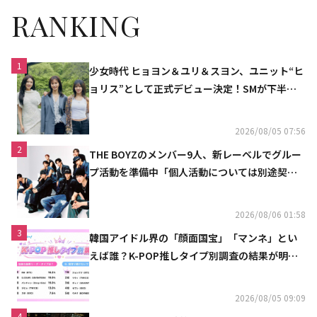
RANKING
1
少女時代 ヒョヨン＆ユリ＆スヨン、ユニット“ヒ
ョリス”として正式デビュー決定！SMが下半期
の計画を公開
2026/08/05 07:56
2
THE BOYZのメンバー9人、新レーベルでグルー
プ活動を準備中「個人活動については別途契約
へ」
2026/08/06 01:58
3
韓国アイドル界の「顔面国宝」「マンネ」とい
えば誰？K-POP推しタイプ別調査の結果が明ら
かに
2026/08/05 09:09
4