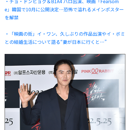
・チョ・ドンヒョク＆B1A4 バロ出演、映画「Fearsom
e」韓国で10月に公開決定…恐怖で溢れるメインポスター
を解禁
・「映画の街」イ・ワン、久しぶりの作品出演やイ・ボミ
との結婚生活について語る“妻が日本に行くと…”