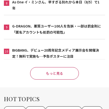
As One イ・ミンさん、早すぎる別れから本日（8/5）で1
8
年
G-DRAGON、悪質ユーザー100人を告訴・一部は罰金刑に
9
「匿名アカウントも処罰の可能性」
BIGBANG、デビュー20周年記念メディア展示会を開催決
10
定！無料で実施も…予告ポスターに注目
もっと見る
HOT TOPICS