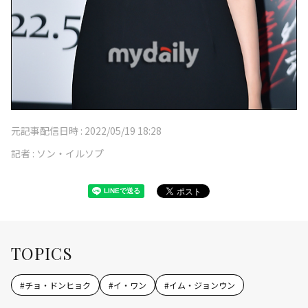
元記事配信日時 :
2022/05/19 18:28
記者 :
ソン・イルソプ
TOPICS
#
チョ・ドンヒョク
#
イ・ワン
#
イム・ジョンウン