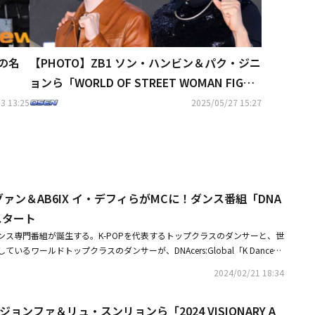
朽の名
【PHOTO】ZB1 ソン・ハンビン＆パク・ジニ
ョンら「WORLD OF STREET WOMAN FIGHT
ER」制作発表会に出席
3 13:25
2025/05/27 15:27
イ・ギグァン＆AB6IX イ・デフィらがMCに！ダンス番組「DNA
にスタート
ンス専門番組が誕生する。K-POPを代表するトップクラスのダンサーと、世
いるワールドトップクラスのダンサーが、DNAcers:Global「K Dance」
Acers」）で集結する。大規模プロジェクトである「DNAcers」は、オンライン動
2024/02/21 18:34
ムであるTVINGを通じて、2月26日に初公開される。同番組はK-POPの振
と、世界のダンスシーンを制覇したワールドトップクラス級のダンサーが集
ジョンファ＆リュ・スンリョンら「2024 VISIONARY A
るリアリティ番組だ。K-POPトップクラスのダンサーが、K-ダンスの実力