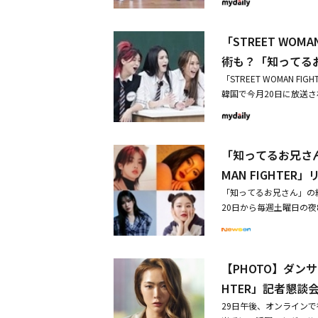
も2回目のワクチン接種
ンプロデューサー、ダンサー
ュールを中断し、防疫当
T）、noze（WAYB）、リヘ
遵守し、所属アーティス
「STREET WO
G）、Aiki（Hook）、Wa
て申し訳ありません。あ
TER」は、韓国最高の
術も？「知ってる
知らせと同時に、K-ダ
「STREET WOMAN
ら絶大なる関心を集めてい
韓国で今月20日に放送
ANCE GIRLS FI
熱に満ちたMnet「STREE
ーディションではない。『ST
J、AIKI、リヘイ、ヒョ
露した定型化した姿から
ームを巻き起こした「He
を呼び掛けた。キム・ナヨ
「知ってるお兄さん」
スパフォーマンスを披露
E GIRLS FIGHT
ョンフンとその場でダンス
MAN FIGHTE
う」と説明した。「STRE
ージョンのオドンイップ
者）として活躍する予定だ。A
「知ってるお兄さん」の
盛り上げた。「STREET
TREET DANCE GI
20日から毎週土曜日の
し、芸能界の人気アイコ
WOMAN FIGHTE
キム・ヨンチョル、イ・スグ
24歳に何していたの？
ができた。そして、恐れ
ミンのほか、最近新たに
アクションで注目を集める。ま
刺激した。Honey Jは「『
校にやってくる転校生た
になるとは、夢にも思わ
ANCE GIRLS FI
【PHOTO】ダンサー
る。最近「知ってるイカ
あるHoly Bangのリ
るので、楽しみにしていただ
を楽しませている。20日に韓
HTER」記者懇談
の放送ではリーダー8人
REET DANCE GIR
演して話題を集めたnoze
緊張感が漂った。また、H
29日午後、オンラインで行わ
う。そして私は、『STRE
Jの8人が出演する。レ
然となったという。サプ