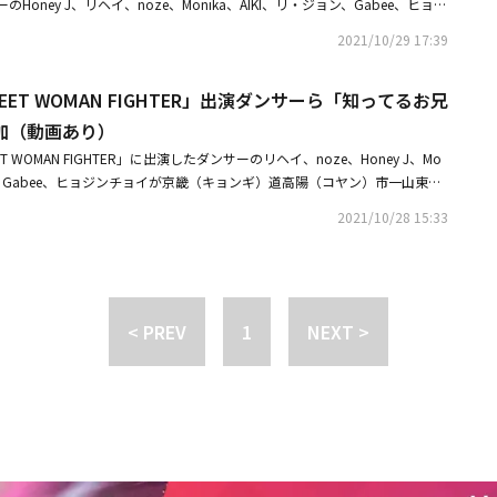
oney J、リヘイ、noze、Monika、AIKI、リ・ジョン、Gabee、ヒョジ
E GIRLS FIGHTER』では、メンターとして、そして先生として、成長できるき
ンスの達人のタイトルをかけて、ダンスバトルを繰り広げる予定だ。
REET WOMAN FIGHTER」は、韓国最高のストリートダンスクルーを探す
加者たちの成長と共に、メンターたちの成長にも期待してほしい」と答え
2021/10/29 17:39
組。韓国最高の女性クルー8組がカリスマ性溢れるダンスの実力と人間味溢
演できたことが）ありがたい。10代とコミュニケーションが取れる機会があま
ンを確保した。・「STREET WOMAN FIGHTER」リーダー8人が「知っ
きれいな世界だなと感じた」とし「韓国のダンスシーンの発展を、客観的に
REET WOMAN FIGHTER」出演ダンサーら「知ってるお兄
で11月に放送予定・「STREET WOMAN FIGHTER」出演Honey J、優
い成長に驚いた」と告白した。これと共に「STREET DANCE GIRLS FIG
きそうになるんだろう
1位にならなくても、まるで自分が1位を獲得したかのように生きてほしい。別
加（動画あり）
てもいい」と心温まるアドバイスを伝えた。リヘイは「刺激を受ける準備が
ET WOMAN FIGHTER」に出演したダンサーのリヘイ、noze、Honey J、Mo
を通じて、私ももっと成長しないとという気持ちで見守りたい。実力がすご
ジョン、Gabee、ヒョジンチョイが京畿（キョンギ）道高陽（コヤン）市一山東区
と語って、注目を集めた。続けて「『STREET DANCE GIRLS FIGHTE
C一山スタジオで行われるJTBC「知ってるお兄さん」の収録に参加するた
た。ダンスを始めたばかりのダンサーたちの純粋な情熱を感じることができ
2021/10/28 15:33
STREET WOMAN FIGHTER」リーダー8人が「知ってるお兄さん」に出
。nozeは「10代だからといって、必ずしも実力不足とは限らない。純粋に
・「STREET WOMAN FIGHTER」史上最高のステージでHoly Bangが最
じたし、私も初心を思い出すことができて感謝している」と述べた。彼女は
a」の特別ステージも披露
参加者たちに力を与えたいと思った。それほど参加者たちが純粋にダンスを
た。参加者たちのダンスを見て、これから彼女たちが発展できるよう、私も
< PREV
1
NEXT >
自身も大きな影響を受けたと明かした。ヒョジンチョイは「10代の参加者
ルギーを現場で確認した人間として、本番死守（本放送を見ること）をしな
視聴者には彼女たちと一緒に泣いて、笑ってほしい」と伝えた。続いて
N FIGHTER』を撮影する時は、私というダンサーをアピールするのが目標だった
E GIRLS FIGHTER』では（目的が違うので）態度が違うと思う。（10代のダン
く姿を応援してほしい」と参加者たちを応援した。Gabeeは「参加者のダン
姿が可愛かったし、感激した。その感動がお茶の間まで伝わると確信してい
MAN FIGHTER』では競争が中心だった。『STREET DANCE GIRLS FIGHT