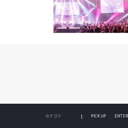
ER』では競争もするが
さもあるだろう」と伝えた。
できて嬉しい。韓国の高
T DANCE GIRLS
ることができると思う。
て視線を引き付けた。カン・ダニ
RLS FIGHTER」でも
を輝かせてくれた皆さん
良くなったと思う。自然な司
GHTER」は、韓国で本
カテゴリ
PICK UP
ENTER