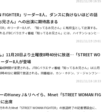
を完了しており、隔離後に治療中です。今後予定されているすべてのスケジ
2021/11/30 16:55
のリジョン（YGX）、Gabee（La Chica）、ヒョジンチョイ（WAN
局の指針に伴った措置を取っています。当社は、防疫当局の指針を徹底的に
イ（CocaNbutter）、Monika（PROWDMON）、Honey J（HOLYBAN
トの健康と安全のために最善を尽くします。多くの方々にご心配をおかけし
MAN FIGHTER」リーダー8人、ダンスに負けないほどの話
nna One出身のカン・ダニエルが出席した。「STREET DANCE GIRLS FIGH
りがとうございます。
女子高生ダンスクルーを選抜するリアリティ番組で、制作とダンサー募集のお
お兄さん」への出演に期待高まる
ンスブームの中心であるMZ世代（ミレニアル世代とZ世代を合わせた言葉）か
 FIGHTER」のリーダー8人が、「知ってるお兄さん」に転校生として出演する。
る。この日、クォン・ヨンチャンチーフプロデューサーは「『STREET D
されるJTBCバラエティ番組「知ってるお兄さん」には、ハイテンションと情
GHTER』は10代たちがダンスを踊るオーディション番組だが、アイドルを抜擢するオ
T WOMAN FIGHTER」で活躍したダンスクルーのリーダーMonika、Honey
REET DANCE GIRLS FIGHTER』の参加者たちは、アイドルが番組で披
2021/11/19 19:01
ジンチョイ、Gabee、noze、リ・ジョンの8人が転校生として登場する。ブ
抜け出し、リアルな姿で視聴者に斬新な魅力をアピールする予定だ」と期待
y Mama」のパフォーマンスで幕を開いた彼女たちは、それぞれ異なるダン
ンプロデューサーは「ダンスが上手な10代の皆さんが、『STREET DANC
11月20日より土曜夜8時40分に放送…「STREET WO
、自他ともに認めるお兄さんの学校のダンスキングであるBUZZのミン・ギ
ER』に参加してくれた。昨今の10代のダンストレンドを垣間見ることができると思
バトルを繰り広げ、笑いを誘った。また、イ・スグンも「Hey Mama」バ
R」リーダー8人が登場
ET WOMAN FIGHTER」のリーダーたちは、審査委員とメンター（良き指導
（関節だけを動かすイ・スグン特有のダンス）を披露し、雰囲気をより一層
IKIは出演した感想として「『STREET WOMAN FIGHTER』に続いて『S
編成時間が変更される。JTBCバラエティ番組「知ってるお兄さん」は11月
 WOMAN FIGHTER」のリーダー8人は、ダンスに負けないほどの話術を披露
RLS FIGHTER』にも出演することができて栄光だ」と答えた。また、「『STREET
夜8時40分に韓国で放送される。同番組は、カン・ホドン、ソ・ジャンフン、
ンであることを証明する。特に、末っ子のリ・ジョンウンは「ホドンさんは
R』のジャッジ（審査員）の皆さんが、審査をする時に感じていた苦悩を理解する事
ン、SUPER JUNIORのヒチョル、BUZZのミン・ギョンフン、イ・サン
」と機先を制し、ヒョジンチョイはいわゆる国民のお母さんらしい豊かなリ
2021/11/16 18:33
を知らない10代の熾烈さを感じた。実力もすごかった」と伝えて、好奇心を
合流したイ・ジンホまで、8人のレギュラー陣と様々な分野からお兄さん学
た、Monikaは「私達のクルーが『STREET WOMAN FIGHTER』で6位
STREET WOMAN FIGHTER』が終わったのが昨日のようだが、『STREET D
ちが作り出すケミストリー（相手との相性）で毎週大きな笑いを届けてい
なかった」と可愛らしい怒りをあらわにした。それに対して、優勝チームで
GHTER』に出演することになってワクワクしている。素晴らしい参加者がたくさん居
のHoney J＆リヘイら、Mnet「STREET WOMAN FIG
ゲーム」「知ってる高校学園祭」など、より豊かな見どころと笑いで視聴者
ーダーHoney Jはそれとは相反する余裕のある姿を見せ、笑いを誘った。この日
きたい」と語り、期待を高めた。「STREET WOMAN FIGHTER」と「ST
国で放送される第307回には、Mnet「STREET WOMAN FIGHTER」に出
会に出席
が希望するパートナーが公開され、まるで生放送で行われる授賞式のような
LS FIGHTER」の違いについて聞くと「若いエネルギーを感じることができると思
、リ・ジョン、モニカ、ヒョジン・チョイ、Gabee、AIKI、リヘイ、Honey
oney Jのための超特急スターがサプライズ登場し、感動と驚きで現場が騒
れたMnet「STREET WOMAN FIGHTER」の放送終了の記者懇談会に、
ET WOMAN FIGHTER』ではダンサーとしてもう一段階成長することができ
ベルの高いダンスと共にバラエティセンスとトークの腕前を披露する彼女た
ライズ登場したスターの正体は本放送で公開される。