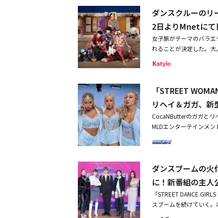
デビューするところだっ
ダンスクルーのリ
にTLCのようなグルー
せてみたらしい。ぴった
2日よりMnetに
てみようと。それでPU
女子旅がテーマのバラエ
習してみようと誘われて
れることが決定した。大人気
ウパリーダーズの素顔と
で大反響を呼んだサバイバル
クルーのリーダーを務め
「STREET WOM
たちの素顔を大公開！約
発！ そんな彼女たちが
リヘイ＆ガガ、新
ム・ギジュン、ポン・テ
CocaNButterのガ
したり、不慣れなことに苦労
MLDエンターテインメント
ことのできなかった、和気あいあいとした
型コロナウイルス陽性判
特別な旅行をお見逃しなく
日にPCR検査を通じて
送スタート！毎週（金）19:00
のワクチン接種を完了し
ka、NO:ZE、Ri.hey、SH
ダンスブームの火付け
中断し、防疫当局の指針に伴
本初放送・初配信☆Mnet
R」に出演して人気を博した
に！新番組の主人
サイト：https://mnetjp.
約を締結した。【MLDエ
「STREET DANCE GI
ーティストCocaNBu
スブームを続けていく。本日（
日、リヘイは4日にPC
TER」の制作発表会が