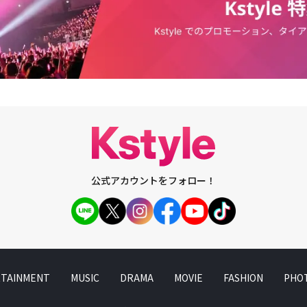
、それぞれのケミ（ケミストリー、相手との相性）が違う。それを見る面白
リジョンは「『STREET WOMAN FIGHTER』の姉さんたちと一緒に出演
校生の恐ろしさを味わうことができると思う」と予告した。また「『STREE
 FIGHTER』を見る視聴者の皆さんは、すでに完成したダンサーたちの実力を確認す
年齢に関係なく、ダンスを広める準備ができていると感じるだろう」と伝え
エルは「STREET WOMAN FIGHTER」に続き、「STREET DANCE GI
MCとして活躍する。彼は「僕を選んでくれて、『STREET WOMAN FIGHTER』
と一緒に出演することができて嬉しい。僕のMC能力も、以前よりはだいぶ
会進行を期待してもいい」と自信を示した。「STREET DANCE GIRLS FI
日の午後10時20分より放送がスタートする。
公式アカウントをフォロー！
TAINMENT
MUSIC
DRAMA
MOVIE
FASHION
PHO