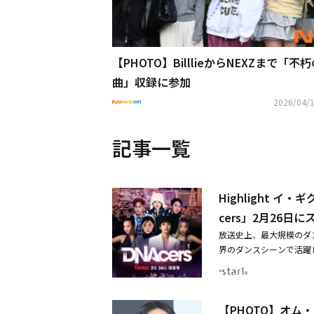
【PHOTO】BilllieからNEXZまで「不
曲」収録に参加
2026/04/1
記事一覧
Highlight 
cers」2月26日
放送史上、最大規模のダ
界のダンスシーンで活躍して
Project（以下「DN
画サービスプラットフォー
り付けを作った主役たち
【PHOTO】オム・
まって、バトルを繰り広げ