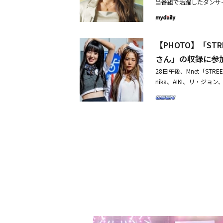
当番組で活躍したダンサーのH
た。『STREET DANC
ちは、レギュラー陣とダ
ンチョイが出席した。「ST
っかけになると思う。参
リアリティサバイバル番
た。Monikaは「（出
れる姿を披露し、多数のファ
りなかったが、美しくて
【PHOTO】「ST
てるお兄さん」に出演決定韓国
見ることができた。目覚まし
勝の感想を明かすなぜ泣
HTER」の参加者に「
さん」の収録に参
に本当に1位にならなく
28日午後、Mnet「STRE
終わった。高校生の覇気
nika、AIKI、リ・
いので期待してもいいだろう」
（イルサンドング）JTB
R』では、純粋さを感じ
め、放送局へ向かった。・「
ると思う」と付け加えた
演決定韓国で11月に放送予定
ダンスを愛していると感
終1位に！「Hey Mam
「メンターになった時、
愛して、情熱がすごかっ
頑張ろうと思った」と、
たちの情熱と実力、エネ
いといけないと思った。
「『STREET WOMA
が、『STREET DANC
サーたちが）成長してい
スを見て涙が出た。その
る」とし、「『STREET WO