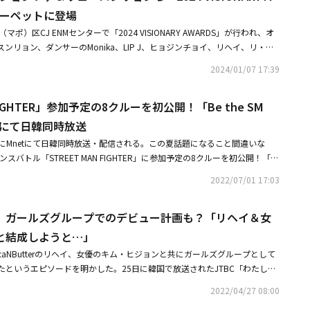
ーのメッカである米ラスベガスに行って、現地のダンサーとのバトルやスト
カーペットに登場
スを披露する。10日間のダンスアドベンチャーではAIKI、LIP J、リヘイ、
ポ）区CJ ENMセンターで「2024 VISIONARY AWARDS」が行われ、オ
サーの代表として旅に出る。AIKI、LIP J、リヘイ、Harimuは、韓国だけでな
ンリョン、ダンサーのMonika、LIP J、ヒョジンチョイ、リヘイ、リ・ジ
スサバイバル番組Mnet「STREET WOMAN FIGHTER」で、強烈なK-パ
eelDog、「ムービング」の作家カン・プル、「マスクガール」のキム・ヨンフン
、全世界のダンスブームに火を付けた。グローバルダンスリアリティ番組に
2024/01/07 17:39
ジュノが大賞に！「2023 APAN STAR AWARDS」でリュ・スンリョン＆
する。K-POPシーンを制覇した元2NE1のDARAをはじめ、Highlightの
ATEEZ、リュ・スンリョンとの唐辛子パフォーマンスも話題に！「2023
のイ・デフィまで、実力派K-POPアーティストたちが、MC兼マネージャーと
 FIGHTER」参加予定の8クルーを初公開！「Be the SM
をリードしていく予定だ。同番組では、K-POP成功の秘訣から、中毒性の強
etにて日韓同時放送
ンスまで、今まで経験したことのないスケールのダンスが、幻想の都市ラスベ
。有名ダンサーだけでなく、激しい選抜予選を経た一般人ダンサーも合流
7月5日にMnetにて日韓同時放送・配信される。この夏話題になること間違いな
と情熱が盛り込まれる予定であり、見たことのないグローバルパフォーマン
スバトル「STREET MAN FIGHTER」に参加予定の8クルーを初公開！「S
ダンサーたちの挑戦と挫折、そして成功の過程が、視聴者の共感を呼び起こ
IGHTER」で各ダンスクルーのリーダーを務めたスウパリーダーズが、8クルーの対
2022/07/01 17:03
行好きの視聴者の五感を刺激する番組として注目されている。「DNAcer
ろを徹底分析。ダンサーの目線から各クルーが持つ特徴や多彩な魅力を熱く
ップの民族」シーズン1＆2、「Begin Again」シーズン2＆3、「君の歌は」
 MAN FIGHTER」に先駆け行われた、スペシャルクルー選抜戦「Be Mbitiou
ce」「HIDDEN SINGERR」シーズン3＆4、「パラドンバダ～海の見えるライブBar」
 J、ガールズグループでのデビュー計画も？「リヘイ＆女
性ソロダンサー21名の最終結果を大公開。「STREET MAN FIGHTER」参
したプロデューサーのソン・グァンジョンが演出を務め、K-ダンスの魅力と
体誰なのか！？ 気になる結果もお見逃しなく！■番組情報「Be the SMF」
と結成しようと…」
。グローバルメガクルーたちの息を呑むようなダンスバトルで名勝負が繰り
～日韓同時放送・配信！（※韓国放送スタートは 22:20～を予定）出演：カン・
CocaNButterのリヘイ、女優のキム・ヒジョンと共にガールズグループとして
」は、2月26日にTVINGを通じて第1、2話が連続公開され、毎週月曜日に1話ず
Hyojin Choi、LEEJUNG LEE、Monika、NO:ZE、Ri.hey、SHIN GA BEE20
たというエピソードを明かした。25日に韓国で放送されたJTBC「わたした
分（予定） / 日韓同時放送・配信 / 日本語字幕なし■関連リンクMnet公式サイト：h
CのHoney Jとキム・ヒジョンの1日が描かれた。この日、Honey Jはキ
2022/04/27 08:00
の事務所の代表が私に、グループについて話したこと知ってるの。私たち、