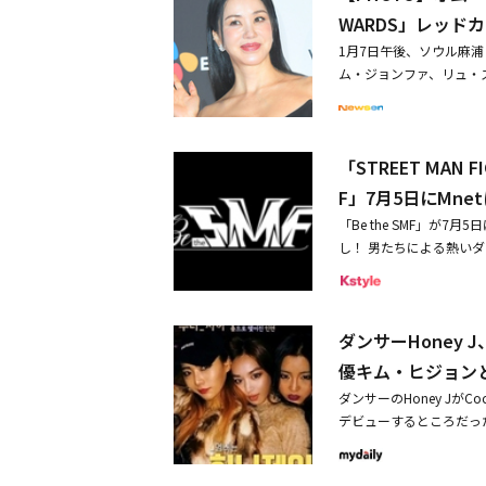
を披露するために、ショ
WARDS」レッド
リートダンスパフォーマン
1月7日午後、ソウル麻浦（マ
Harimuなどが、K-ダン
ム・ジョンファ、リュ・ス
く海外でも大ブレイクしたダン
ョン、BIGSTARのF
フォーマンスを披露して
監督らが出席した。・2PM 
は、人気アイドルたちも出演
イ・ソンギョンらも受賞・
イ・ギグァンとAB6IX
「STREET MAN
MAMA」で2冠を達成
して活躍しながら、番組
F」7月5日にMn
いK-ダンスパフォーマ
ガスで華麗に幕を開ける
「Be the SMF」が
し、爆発的なエネルギー
し！ 男たちによる熱いダン
スを繰り広げる予定だ。
TREET WOMAN F
すと期待され、ダンスと旅
戦予想やバトルの見どこ
s」はJTBCで「ヒップホ
語る！さらに、「STREET
「Fly to the Dan
ダンサーHoney
s」にて大衆評価に進んだ男
など、話題の番組を演出
加の切符をつかむ8名は一
優キム・ヒジョン
地位を引き上げる予定だ
7月5日（火）22:00
ダンサーのHoney Jが
広げられる「DNAcers
ダニエル、Aiki、Honey J、
デビューするところだっ
つ配信される。
22年 Mnet / 180
ちの間柄」で、スペシャルM
ttps://mnetjp.com/
ム・ヒジョンに「あなた