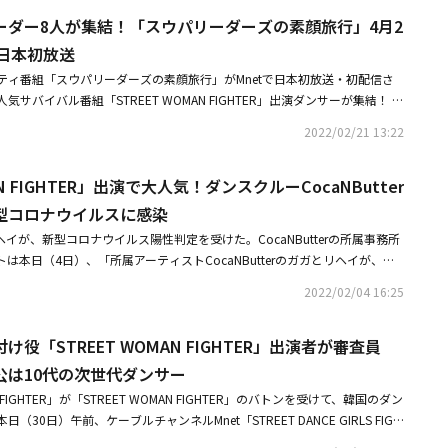
たんだよ」と暴露し、みんなを驚かせた。彼女は「私とリヘイ、あなたと共
ーダー8人が集結！「スウパリーダーズの素顔旅行」4月2
プを作りたいと。しかも私たちのパフォーマンスに、作っておいた音楽を合わ
りだったと言われた」と告白した。続いて「そしてあなたを中心に、結成し
て日本初放送
RPLOW（ダンスクルー）と客員メンバーの形で一緒に活動もした。事前に練
ティ番組「スウパリーダーズの素顔旅行」がMnetで日本初放送・初配信さ
ね」と付け加えた。
サバイバル番組「STREET WOMAN FIGHTER」出演ダンサーが集結！ ス
は！？女性ダンサーたちがプライドをかけて熾烈なバトルを繰り広げ、韓国
2022/02/21 13:22
番組「STREET WOMAN FIGHTER」、通称スウパ。番組の中で各ダンス
たスウパリーダーズ8人がバラエティ番組で再集結。ステージを降りた彼女
AN FIGHTER」出演で大人気！ダンスクルーCocaNButter
6ヶ月間の熾烈なバトルを終えたスウパリーダーズが2泊3日の友情旅行へ出
到着した場所は、人気バラエティ番組「悪役仮面を脱いだら」で俳優のオ
型コロナウイルスに感染
ギュ、ユン・ジョンフンが過ごした一軒家。かまどに火をつけたり、料理を
ガとリヘイが、新型コロナウイルス陽性判定を受けた。CocaNButterの所属事務所
しながらも孤軍奮闘していく。「STREET WOMAN FIGHTER」では見る
は本日（4日）、「所属アーティストCocaNButterのガガとリヘイが、新
雰囲気は必見！ スウパリーダーズ完全体の最初で最後の
定を受けました」と明らかにした。所属事務所は「ガガは3日、リヘイは4
。■番組情報「スウパリーダーズの素顔旅行」4月22日（金）19:00～ 放
2022/02/04 16:25
最終的に陽性判定を受けました」とし「2人のアーティストはいずれも2回目
～ オンエア出演：Aiki、Honey J、Hyojin Choi、LEEJUNG LEE、Moni
ており、隔離後に治療中です。今後予定されているすべてのスケジュールを
IN GA BEE2022年 tvN / 全3回（予定） / 各90～105分 / 字幕放送 / HD / 日
役「STREET WOMAN FIGHTER」出演者が審査員
った措置を取っています」と伝えた。Mnet「STREET WOMAN FIGHTE
 Smart+では、本放送後すぐにVODも配信スタート☆■関連リンクMnet公式
ダンスクルーCocaNButterは最近、MLDエンターテインメントと専属契
公は10代の次世代ダンサー
com/
ンターテインメント コメント全文】MLDエンターテインメントです。所属ア
RLS FIGHTER」が「STREET WOMAN FIGHTER」のバトンを受けて、韓国のダン
tterのガガとリヘイが、新型コロナウイルス陽性判定を受けました。ガガは3
30日）午前、ケーブルチャンネルMnet「STREET DANCE GIRLS FIGH
R検査を通じて最終的に陽性判定を受けました。2人のアーティストはいずれ
オンラインで行われ、クォン・ヨンチャンチーフプロデューサー、キム・ナヨ