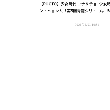
【PHOTO】少女時代 ユナ＆チョ
少女
ン・ヒョンム「第5回青龍シリー
ム、
ズアワード」レッドカーペットに
ワー
登場
2026/08/01 10:51