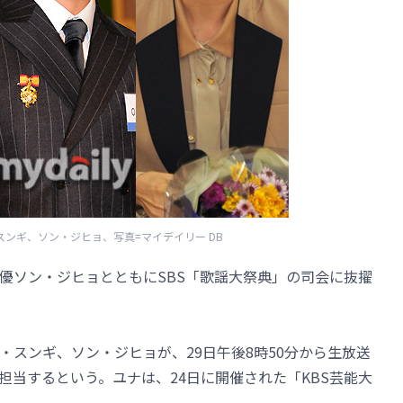
スンギ、ソン・ジヒョ、写真=マイデイリー DB
優ソン・ジヒョとともにSBS「歌謡大祭典」の司会に抜擢
イ・スンギ、ソン・ジヒョが、29日午後8時50分から生放送
担当するという。ユナは、24日に開催された「KBS芸能大