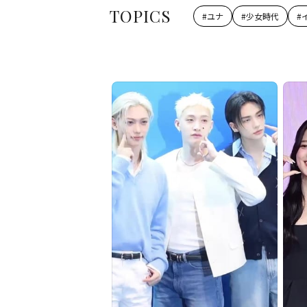
TOPICS
#
ユナ
#
少女時代
#