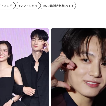
イ・スンギ
#
ソン・ジヒョ
#
SBS歌謡大祭典(2011)