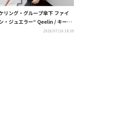
ケリング・グループ傘下 ファイ
ン・ジュエラー“ Qeelin / キーリ
ン ” グローバル ブランド アンバ
2026/07/16 18:39
サダー Yoonaを起用した新キャン
ペーン“ My Wulu ”を発表