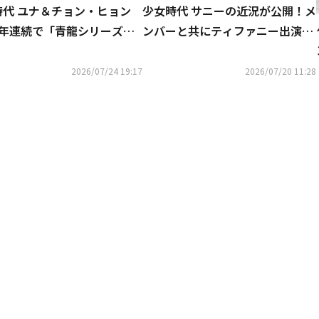
時代 ユナ＆チョン・ヒョン
少女時代 サニーの近況が公開！メ
5年連続で「青龍シリーズア
ンバーと共にティファニー出演の
ド」MCに抜擢！
ミュージカルを鑑賞…変わらぬ友
情アピール
2026/07/24 19:17
2026/07/20 11:28