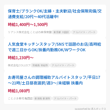
保育士/ブランクOK/主婦・主夫歓迎/社会保険完備/交
通費支給/20代～40代活躍中!
時給1,400円～1,500円
リアシス株式会社 ことばの森保育園
東京都 大田区
アルバイト・パート
人気食堂キッチンスタッフ/SNSで話題のお店/高時給
で週二日からOK/扶養内勤務OK/WワークOK
時給1,230円～
株式会社COLLECT
茨城県 常総市
アルバイト・パート
お寿司屋さんの調理補助アルバイトスタッフ/平日17
～21時/土日昼夜選択/週3～/未経験 扶養内
時給1,080円
ことぶき寿司 亀田店
新潟県 新潟市
アルバイト・パート
supported by 求人ボックス