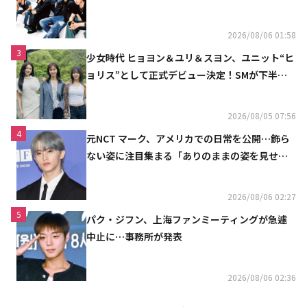
へ」
2026/08/06 01:58
3
少女時代 ヒョヨン＆ユリ＆スヨン、ユニット“ヒ
ョリス”として正式デビュー決定！SMが下半期
の計画を公開
2026/08/05 07:56
4
元NCT マーク、アメリカでの日常を公開…飾ら
ない姿に注目集まる「ありのままの姿を見せた
い」（動画あり）
2026/08/06 02:27
5
パク・ジフン、上海ファンミーティングが急遽
中止に…事務所が発表
2026/08/06 02:36