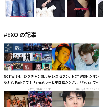
#
EXO
の記事
NCT WISH、EXO チャンヨルか
EXO セフン、NCT WISH シオン
らJ․Y․ Parkまで！「a-nation
と中国語シングル「Fade」でコ
2026」第1弾出演アーティスト
ラボ…本日リリース
2026/08/03 18:39
2026/07/29 12:14
発表