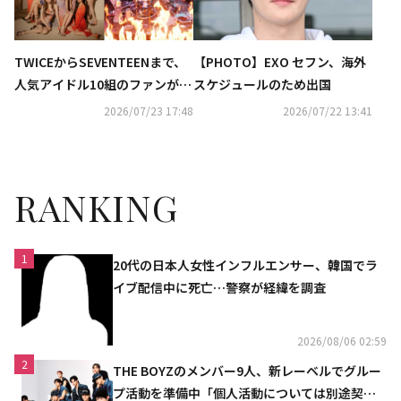
TWICEからSEVENTEENまで、
【PHOTO】EXO セフン、海外
人気アイドル10組のファンが熾
スケジュールのため出国
烈なバトル！新サバイバル番組
2026/07/23 17:48
2026/07/22 13:41
「ファンダムステージ」に注目
RANKING
1
20代の日本人女性インフルエンサー、韓国でラ
イブ配信中に死亡…警察が経緯を調査
2026/08/06 02:59
2
THE BOYZのメンバー9人、新レーベルでグルー
プ活動を準備中「個人活動については別途契約