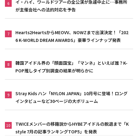
イ・ハイ、ワールドツアーの全公演が急遽中止に…事務所
6
が主催会社への法的対応を予告
Hearts2HeartsからMEOVV、NOWZまで出演決定！「202
7
6 K-WORLD DREAM AWARDS」豪華ラインナップ発表
韓国アイドル界の「顔面国宝」「マンネ」といえば誰？K-
8
POP推しタイプ別調査の結果が明らかに
Stray Kids ハン「NYLON JAPAN」10月号に登場！ロング
9
インタビューなど30ページの大ボリューム
TWICEメンバーの移籍説からHYBEアイドルの脱退まで「K
10
style 7月の記事ランキングTOP5」を発表