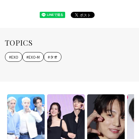
TOPICS
#
EXO
#
EXO-M
#
タオ