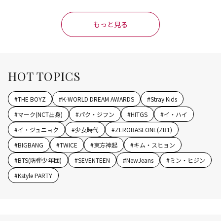
もっと見る
HOT TOPICS
#
THE BOYZ
#
K-WORLD DREAM AWARDS
#
Stray Kids
#
マーク(NCT出身)
#
パク・ジフン
#
HITGS
#
イ・ハイ
#
イ・ジュニョク
#
少女時代
#
ZEROBASEONE(ZB1)
#
BIGBANG
#
TWICE
#
東方神起
#
キム・スヒョン
#
BTS(防弾少年団)
#
SEVENTEEN
#
NewJeans
#
ミン・ヒジン
#
Kstyle PARTY