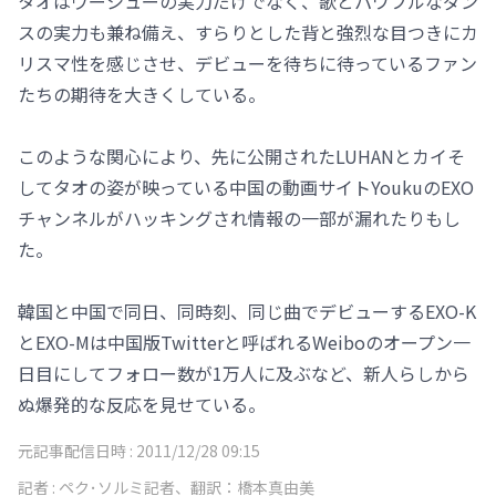
タオはウーシューの実力だけでなく、歌とパワフルなダン
スの実力も兼ね備え、すらりとした背と強烈な目つきにカ
リスマ性を感じさせ、デビューを待ちに待っているファン
たちの期待を大きくしている。
このような関心により、先に公開されたLUHANとカイそ
してタオの姿が映っている中国の動画サイトYoukuのEXO
チャンネルがハッキングされ情報の一部が漏れたりもし
た。
韓国と中国で同日、同時刻、同じ曲でデビューするEXO-K
とEXO-Mは中国版Twitterと呼ばれるWeiboのオープン一
日目にしてフォロー数が1万人に及ぶなど、新人らしから
ぬ爆発的な反応を見せている。
元記事配信日時 :
2011/12/28 09:15
記者 :
ペク･ソルミ記者、翻訳：橋本真由美