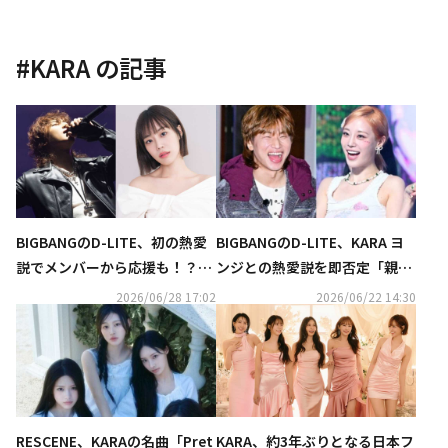
#
KARA
の記事
BIGBANGのD-LITE、初の熱愛
BIGBANGのD-LITE、KARA ヨ
説でメンバーから応援も！？KA
ンジとの熱愛説を即否定「親し
RA ヨンジとの“密着写真”の真
い同僚」
2026/06/28 17:02
2026/06/22 14:30
相語る（動画あり）
RESCENE、KARAの名曲「Pret
KARA、約3年ぶりとなる日本フ