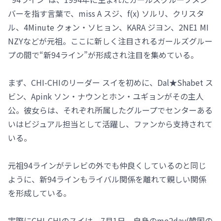
バーを指す言葉で、miss A スジ、f(x) ソルリ、クリスタ
ル、4Minute クォン・ソヒョン、KARA ジヨン、2NE1 MI
NZYなどが元祖。ここに新しく注目されるガールズグルー
プの間で“新94ライン”が形成され注目を集めている。
まず、CHI-CHIのリーダー スイを初めに、Dal★Shabet ス
ビン、Apink ソン・ナウンとホン・ユギョンがその主人
公。彼女らは、それぞれ所属したグループでセンターある
いはビジュアル担当として活躍し、ファンから支持されて
いる。
元祖94ラインがテレビの外でも仲良くしているのと同じ
ように、新94ラインもライバル関係を離れて親しい関係
を形成している。
実際にCHI-CHIのスイは、7月1日、自身のme2day(韓国の