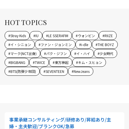
HOT TOPICS
#
Stray Kids
#
IU
#
LE SSERAFIM
#
ウォンビン
#
RIIZE
#
イ・シニョン
#
ファン・ジョンミン
#
i-dle
#
THE BOYZ
#
マーク(NCT出身)
#
パク・ジフン
#
イ・ハイ
#
少女時代
#
BIGBANG
#
TWICE
#
東方神起
#
キム・スヒョン
#
BTS(防弾少年団)
#
SEVENTEEN
#
NewJeans
事業承継コンサルティング/研修あり/昇給あり/主
婦・主夫歓迎/ブランクOK/急募