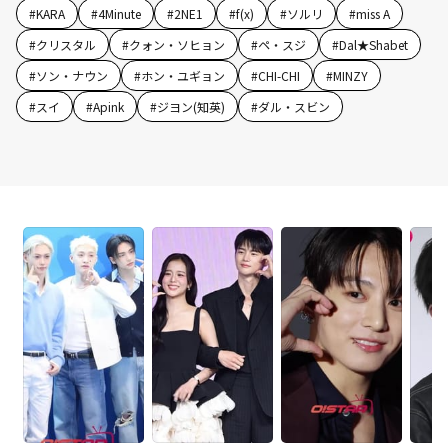
#
KARA
#
4Minute
#
2NE1
#
f(x)
#
ソルリ
#
miss A
#
クリスタル
#
クォン・ソヒョン
#
ペ・スジ
#
Dal★Shabet
#
ソン・ナウン
#
ホン・ユギョン
#
CHI-CHI
#
MINZY
#
スイ
#
Apink
#
ジヨン(知英)
#
ダル・スビン