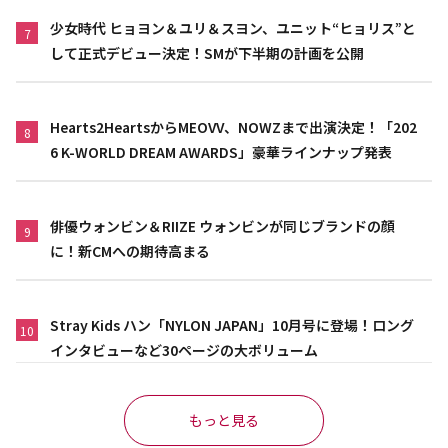
少女時代 ヒョヨン＆ユリ＆スヨン、ユニット“ヒョリス”と
7
して正式デビュー決定！SMが下半期の計画を公開
Hearts2HeartsからMEOVV、NOWZまで出演決定！「202
8
6 K-WORLD DREAM AWARDS」豪華ラインナップ発表
俳優ウォンビン＆RIIZE ウォンビンが同じブランドの顔
9
に！新CMへの期待高まる
Stray Kids ハン「NYLON JAPAN」10月号に登場！ロング
10
インタビューなど30ページの大ボリューム
もっと見る