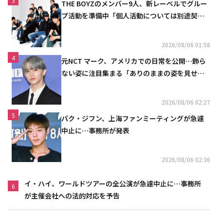
3
THE BOYZのメンバー9人、新レーベルでグルー
プ活動を準備中「個人活動については別途契約
へ」
2026/08/06 01:58
4
元NCT マーク、アメリカでの日常を公開…飾ら
ない姿に注目集まる「ありのままの姿を見せた
い」（動画あり）
2026/08/06 02:27
5
パク・ジフン、上海ファンミーティングが急遽
中止に…事務所が発表
2026/08/06 02:36
イ・ハイ、ワールドツアーの全公演が急遽中止に…事務所
6
が主催会社への法的対応を予告