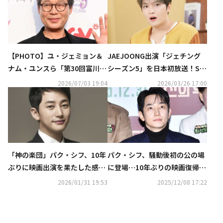
【PHOTO】ユ・ジェミョン＆
JAEJOONG出演「ジェチング
ナム・ユンスら「第30回富川国
シーズン5」を日本初放送！SE
際ファンタスティック映画祭」
VENTEENの出演番組も登場…4
2026/07/03 19:04
2026/03/26 17:00
のレッドカーペットに登場
月の衛星劇場に注目
「神の楽団」パク・シフ、10年
パク・シフ、騒動後初の公の場
ぶりに映画出演を果たした感想
に登場…10年ぶりの映画復帰作
を語る“ときめきと期待でいっ
への意気込みを語る
2026/01/31 19:53
2025/12/08 17:22
ぱい”