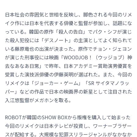
日本社会の雰囲気と世相を反映し、脚色される今回のリメ
イク作には日本を代表する俳優と監督が参加し、話題にな
っている。韓国の原作「殺人の告白」でパク・シフが演じ
た殺人犯役には「デスノート」の主演としてよく知られて
いる藤原竜也の出演が決まった。原作でチョン・ジェヨン
が演じた刑事役には映画「WOODJOB！（ウッジョブ）神
去なあなあ日常」で昨年、日本アカデミー賞助演男優賞を
受賞した演技派俳優の伊藤英明が選ばれた。また、今回の
リメイクは「ジョーカー・ゲーム」「SR サイタマノラッ
パー」などの作品で日本の映画界の新星として注目された
入江悠監督がメガホンを取る。
ROBOTが韓国のSHOW BOXから版権を購入して始まった
今回のリメイクは日本テレビが投資し、ワーナーブラザー
スが配給する。大規模な犯罪スリラージャンルがなかなか