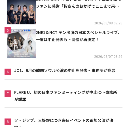
ファンに感謝「皆さんのおかげでここまで来ら
れた」
2026/08/08 02:28
5
2NE1＆NCT テン出演の日本スペシャルライブ、
一度は中止発表も…開催が再決定！
2026/08/07 09:56
JO1、9月の韓国ソウル公演の中止を発表…事務所が謝罪
6
FLARE U、初の日本ファンミーティングが中止に…事務所
7
が謝罪
ソ・ジソブ、大好評につき来日イベントの追加公演が決
8