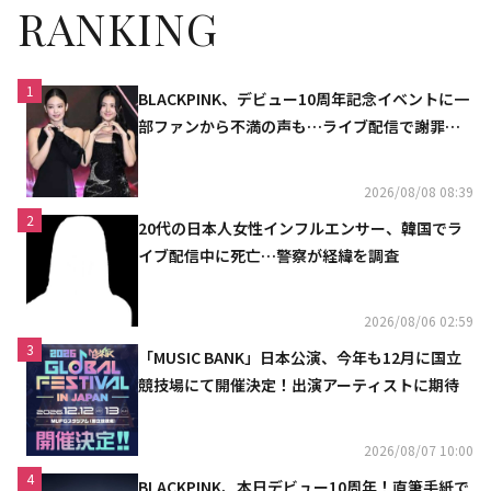
RANKING
1
BLACKPINK、デビュー10周年記念イベントに一
部ファンから不満の声も…ライブ配信で謝罪
「コミュニケーション不足だった」
2026/08/08 08:39
2
20代の日本人女性インフルエンサー、韓国でラ
イブ配信中に死亡…警察が経緯を調査
2026/08/06 02:59
3
「MUSIC BANK」日本公演、今年も12月に国立
競技場にて開催決定！出演アーティストに期待
2026/08/07 10:00
4
BLACKPINK、本日デビュー10周年！直筆手紙で