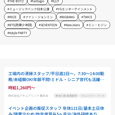
#
THE BOYZ
#
fantagio
#
ILLIT
#
ミュージックバンク日本公演
#
YGエンターテインメント
#
RIIZE
#
ファン・ジョンミン
#
BIGBANG
#
TWICE
#
BTS(防弾少年団)
#
SEVENTEEN
#
NewJeans
#
ミン・ヒジン
#
Kstyle PARTY
工場内の清掃スタッフ/平日週2日～、7:30～14:00勤
務/未経験OK!年齢不問!ミドル・シニア世代も活躍中!
別現場もあるのでご相談ください
時給1,260円～
株式会社アキュアリンク 橋本台 工場
神奈川県 相模原市
アルバイト・パート
イベント企画の販促スタッフ 年休121日/基本土日休
み/残業少なめ/昨年度賞与5ヶ月分/海外研修あり