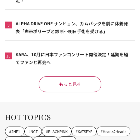
定！
ALPHA DRIVE ONE サンヒョン、カムバックを前に休養発
9
表「声帯ポリープと診断…明日手術を受ける」
KARA、10月に日本ファンコンサート開催決定！延期を経
10
てファンと再会へ
もっと見る
HOT TOPICS
#
2NE1
#
NCT
#
BLACKPINK
#
KATSEYE
#
Hearts2Hearts