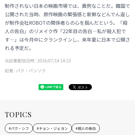
制作されない日本の映画市場では、異例なことだ。韓国で
公開された当時、原作映画の緊張感と新鮮などんでん返し
が制作会社ROBOTの関係者らの心を掴んだという。「殺
人の告白」のリメイク作「22年目の告白―私が殺人犯で
す―」は今月中にクランクインし、来年夏に日本で公開さ
れる予定だ。
元記事配信日時 :
2016/07/14 14:23
記者 :
パク・パンソク
TOPICS
#
パク・シフ
#
チョン・ジェヨン
#
殺人の告白