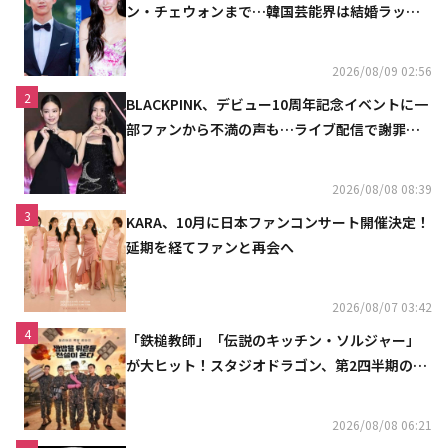
ン・チェウォンまで…韓国芸能界は結婚ラッシ
ュ
2026/08/09 02:56
2
BLACKPINK、デビュー10周年記念イベントに一
部ファンから不満の声も…ライブ配信で謝罪
「コミュニケーション不足だった」
2026/08/08 08:39
3
KARA、10月に日本ファンコンサート開催決定！
延期を経てファンと再会へ
2026/08/07 03:42
4
「鉄槌教師」「伝説のキッチン・ソルジャー」
が大ヒット！スタジオドラゴン、第2四半期の売
上高が黒字に
2026/08/08 06:21