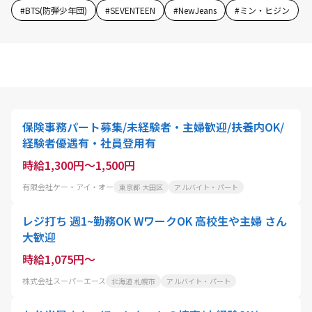
#
BTS(防弾少年団)
#
SEVENTEEN
#
NewJeans
#
ミン・ヒジン
保険事務パート募集/未経験者・主婦歓迎/扶養内OK/
経験者優遇有・社員登用有
時給1,300円～1,500円
有限会社ケー・アイ・オー
東京都 大田区
アルバイト・パート
レジ打ち 週1~勤務OK WワークOK 高校生や主婦 さん
大歓迎
時給1,075円～
株式会社スーパーエース
北海道 札幌市
アルバイト・パート