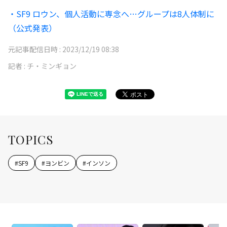
・SF9 ロウン、個人活動に専念へ…グループは8人体制に
（公式発表）
元記事配信日時 :
2023/12/19 08:38
記者 :
チ・ミンギョン
TOPICS
#
SF9
#
ヨンビン
#
インソン