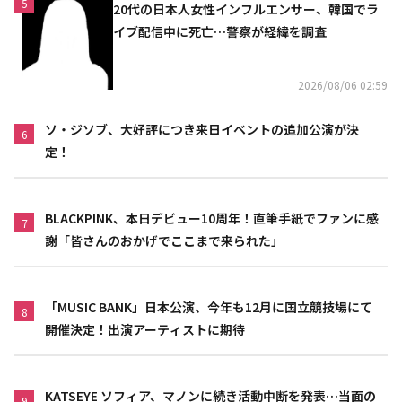
5
20代の日本人女性インフルエンサー、韓国でラ
イブ配信中に死亡…警察が経緯を調査
2026/08/06 02:59
ソ・ジソブ、大好評につき来日イベントの追加公演が決
6
定！
BLACKPINK、本日デビュー10周年！直筆手紙でファンに感
7
謝「皆さんのおかげでここまで来られた」
「MUSIC BANK」日本公演、今年も12月に国立競技場にて
8
開催決定！出演アーティストに期待
KATSEYE ソフィア、マノンに続き活動中断を発表…当面の
9