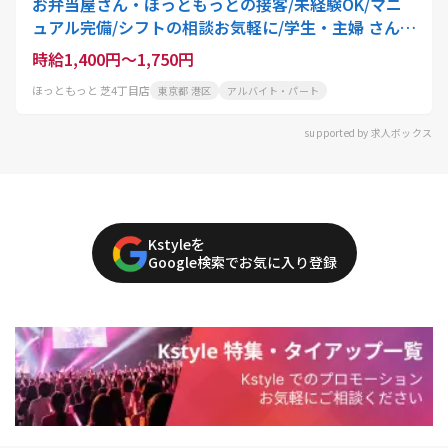
お弁当屋さん・ほっともっとの接客/未経験OK/マニ
ュアル完備/シフトの相談お気軽に/学生・主婦 さん活
躍中
時給1,400円～1,750円
ほっともっと 芝4丁目店
東京都 港区
アルバイト・パート
supported by 求人ボックス
Kstyleを
Google検索でお気に入り登録