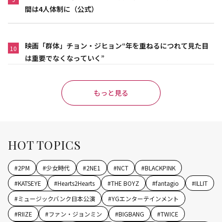
間は4人体制に（公式）
映画「群体」チョン・ジヒョン“年を重ねるにつれて見た目
10
は重要でなくなっていく”
もっと見る
HOT TOPICS
#
2PM
#
少女時代
#
2NE1
#
NCT
#
BLACKPINK
#
KATSEYE
#
Hearts2Hearts
#
THE BOYZ
#
fantagio
#
ILLIT
#
ミュージックバンク日本公演
#
YGエンターテインメント
#
RIIZE
#
ファン・ジョンミン
#
BIGBANG
#
TWICE