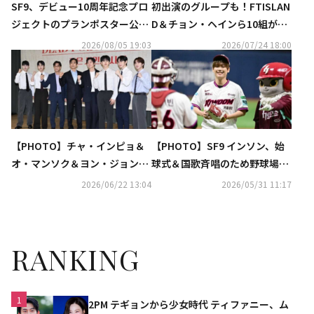
SF9、デビュー10周年記念プロ
初出演のグループも！FTISLAN
ジェクトのプランポスター公
D＆チョン・ヘインら10組が集
開！2ndフルアルバムを8月26
結「FNC KINGDOM」日本で12
2026/08/05 19:03
2026/07/24 18:00
日にリリース
月に開催決定
【PHOTO】チャ・インピョ＆
【PHOTO】SF9 インソン、始
オ・マンソク＆ヨン・ジョンフ
球式＆国歌斉唱のため野球場に
ンら、演劇「いまを生きる」制
登場
2026/06/22 13:04
2026/05/31 11:17
作発表会に出席
RANKING
1
2PM テギョンから少女時代 ティファニー、ム