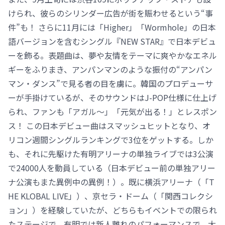
けられ、彼らのシリンダー広告が街を賑わせるという“事
件”も！ さらに11月には「Higher」「Wormhole」の日本
語バージョンを含むシングル『NEW STAR』で日本デビュ
ーを飾る。表題曲は、夢や友情をテーマに爽やかなエネル
ギーをふりまき、アンパンマンのような振付の“アンパン
マン・ダンス”で見る者の目を虜に。韓国のプロデューサ
ーが手掛けているが、そのサウンドはJ-POP仕様に仕上げ
られ、ファンも「アガル～」「元気が出る！」とレスポン
ス！ この日本デビュー曲はスマッシュヒットとなり、オ
リコン週間シングルランキングで3位をゲットする。しか
も、それに先駆けた有明アリーナの単独ライブでは3公演
で24000人を動員している（日本デビュー前の単独アリー
ナ公演もまた異例中の異例！）。既に横浜アリーナ（「T
HE KLOBAL LIVE」）、京セラ・ドーム（「関西コレクシ
ョン」）を経験していたが、どちらもイベントでの限られ
たステージで、有明では新人離れのパフォーマンスで、大