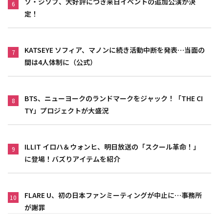
ソ・ジソブ、大好評につき来日イベントの追加公演が決
6
定！
KATSEYE ソフィア、マノンに続き活動中断を発表…当面の
7
間は4人体制に（公式）
BTS、ニューヨークのランドマークをジャック！「THE CI
8
TY」プロジェクトが大盛況
ILLIT イロハ＆ウォンヒ、明日放送の「スクール革命！」
9
に登場！バズりアイテムを紹介
FLARE U、初の日本ファンミーティングが中止に…事務所
10
が謝罪