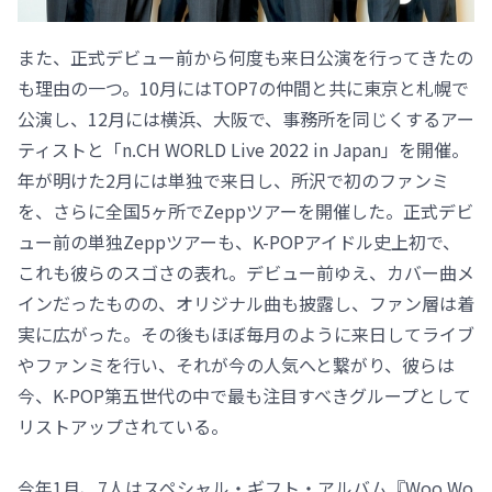
また、正式デビュー前から何度も来日公演を行ってきたの
も理由の一つ。10月にはTOP7の仲間と共に東京と札幌で
公演し、12月には横浜、大阪で、事務所を同じくするアー
ティストと「n.CH WORLD Live 2022 in Japan」を開催。
年が明けた2月には単独で来日し、所沢で初のファンミ
を、さらに全国5ヶ所でZeppツアーを開催した。正式デビ
ュー前の単独Zeppツアーも、K-POPアイドル史上初で、
これも彼らのスゴさの表れ。デビュー前ゆえ、カバー曲メ
インだったものの、オリジナル曲も披露し、ファン層は着
実に広がった。その後もほぼ毎月のように来日してライブ
やファンミを行い、それが今の人気へと繋がり、彼らは
今、K-POP第五世代の中で最も注目すべきグループとして
リストアップされている。
今年1月、7人はスペシャル・ギフト・アルバム『Woo Wo