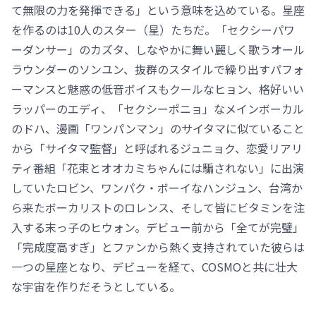
て無限の力を発揮できる」という意味を込めている。星座
を作るのは10人のスター（星）たちだ。「セクシーパワ
ーダンサー」のカズタ、しなやかに舞い麗しく歌うオール
ラウンダーのソンユン、抜群のスタイルで繰り出すパフォ
ーマンスと魅惑の低音ボイスもクールなヒョン、格好いい
ラッパーのエディ、「セクシーポニョ」なメインボーカル
のドハ、漫画「ワンパンマン」のサイタマに似ていること
から「サイタマ監督」と呼ばれるジュニョク、恋愛リアリ
ティ番組「花束とオオカミちゃんには騙されない」に出演
していたロビン、ワンパク・ボーイなハンジュン、台湾か
ら来たボーカリストのロレンス、そして皆にビタミンを注
入する末っ子のヒウォン。デビュー前から「全てが完璧」
「完成度高すぎ」とファンから熱く支持されていた彼らは
一つの星座となり、デビューを経て、COSMOと共に壮大
な宇宙を作りだそうとしている。