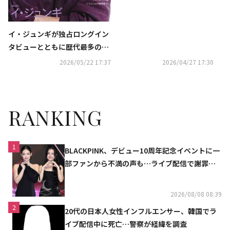
イ・ジュンギが独占ロングイン
タビューとともに歴代最多の表
紙登場！ 『韓流ぴあ』７月号、
2026/05/22 17:37
2026/04/27 17:30
本日発売
RANKING
1
BLACKPINK、デビュー10周年記念イベントに一
部ファンから不満の声も…ライブ配信で謝罪
「コミュニケーション不足だった」
2026/08/08 08:39
2
20代の日本人女性インフルエンサー、韓国でラ
イブ配信中に死亡…警察が経緯を調査