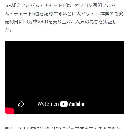
nes総合アルバム・チャート1位、オリコン週間アルバ
ム・チャート6位を記録するほどに大ヒット！ 本国でも発
売初日に20万枚のCDを売り上げ、人気の高さを実証し
た。
また、9月上旬には渋谷109にポップアップ・ストアも設