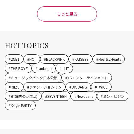
もっと見る
HOT TOPICS
#
2NE1
#
NCT
#
BLACKPINK
#
KATSEYE
#
Hearts2Hearts
#
THE BOYZ
#
fantagio
#
ILLIT
#
ミュージックバンク日本公演
#
YGエンターテインメント
#
RIIZE
#
ファン・ジョンミン
#
BIGBANG
#
TWICE
#
BTS(防弾少年団)
#
SEVENTEEN
#
NewJeans
#
ミン・ヒジン
#
Kstyle PARTY