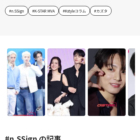
#
n.SSign
#
K-STAR MVA
#
Kstyleコラム
#
カズタ
#
n.SSign
の記事