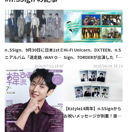
n․SSign、9月30日に日本1stミ
Hi-Fi Un!corn、DXTEEN、n.S
ニアルバム「迷走路 -WAY OUT
Sign、7ORDERが出演した「M
-」発売決定…リリース記念イ
usic Chocolate Festival.202
2026/07/22 18:47
2026/06/06 16:14
ベントも
6」をU-NEXTにて独占ライブ
配信！
【Kstyle14周年】n.SSignから
お祝いメッセージが到着！直筆
サイン入りチェキを各1名様に
プレゼント（終了しました）