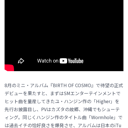
8月のミニ・アルバム『BIRTH OF COSMO』で待望の正式
デビューを果たすと、まずはSMエンターテインメントで
ヒット曲を量産してきたユ・ハンジン作の「Higher」を
先行お披露目し、PVはカズタの故郷、沖縄でもシューテ
ィング。同じくハンジン作のタイトル曲「Wormhole」で
は過去イチの恰好良さを爆発させ、アルバムは日本のiTu