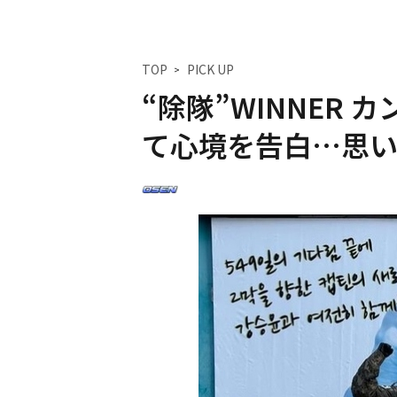
TOP
PICK UP
“除隊”WINNER
て心境を告白…思