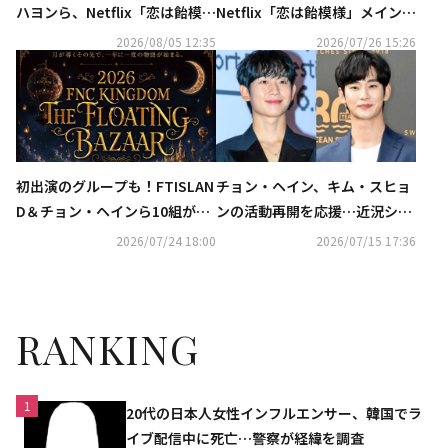
ハヨンら、Netflix「恋は飴模
Netflix「恋は飴模様」メインポ
様」制作発表会に出席
スターと予告映像を公開
2026/08/05 12:35
2026/07/26 15:26
初出演のグループも！FTISLAN
チョン・ヘイン、キム・スヒョ
D＆チョン・ヘインら10組が集
ンの活動再開を応援…近況ショ
結「FNC KINGDOM」日本で12
ットに「いいね」が話題
2026/07/24 18:00
2026/07/15 17:36
月に開催決定
RANKING
1
20代の日本人女性インフルエンサー、韓国でラ
イブ配信中に死亡…警察が経緯を調査