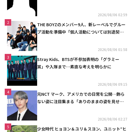
2026/08/06 02:59
2
THE BOYZのメンバー9人、新レーベルでグルー
プ活動を準備中「個人活動については別途契約
へ」
2026/08/06 01:58
3
Stray Kids、BTSが不参加表明の「グラミー
賞」や入隊まで…素直な考えを明らかに
2026/08/06 09:15
4
元NCT マーク、アメリカでの日常を公開…飾ら
ない姿に注目集まる「ありのままの姿を見せた
い」（動画あり）
2026/08/06 02:27
5
少女時代 ヒョヨン＆ユリ＆スヨン、ユニット“ヒ