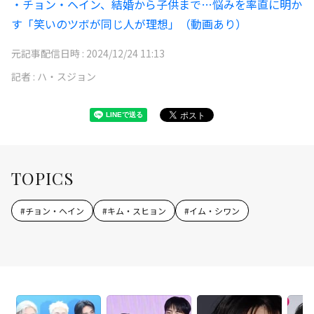
・チョン・ヘイン、結婚から子供まで…悩みを率直に明か
す「笑いのツボが同じ人が理想」（動画あり）
元記事配信日時 :
2024/12/24 11:13
記者 :
ハ・スジョン
TOPICS
#
チョン・ヘイン
#
キム・スヒョン
#
イム・シワン