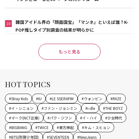
韓国アイドル界の「顔面国宝」「マンネ」といえば誰？K-
10
POP推しタイプ別調査の結果が明らかに
もっと見る
HOT TOPICS
#
Stray Kids
#
IU
#
LE SSERAFIM
#
ウォンビン
#
RIIZE
#
イ・シニョン
#
ファン・ジョンミン
#
i-dle
#
THE BOYZ
#
マーク(NCT出身)
#
パク・ジフン
#
イ・ハイ
#
少女時代
#
BIGBANG
#
TWICE
#
東方神起
#
キム・スヒョン
#
BTS(防弾少年団)
#
SEVENTEEN
#
NewJeans