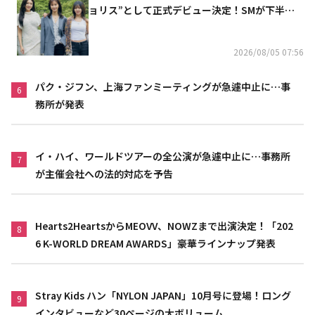
ョリス”として正式デビュー決定！SMが下半期
の計画を公開
2026/08/05 07:56
パク・ジフン、上海ファンミーティングが急遽中止に…事
6
務所が発表
イ・ハイ、ワールドツアーの全公演が急遽中止に…事務所
7
が主催会社への法的対応を予告
Hearts2HeartsからMEOVV、NOWZまで出演決定！「202
8
6 K-WORLD DREAM AWARDS」豪華ラインナップ発表
Stray Kids ハン「NYLON JAPAN」10月号に登場！ロング
9
インタビューなど30ページの大ボリューム