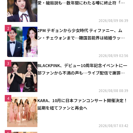
愛・破局説も…数年間にわたる噂に終止符「邪
魔しないで」
2026/08/09 06:39
2
2PM テギョンから少女時代 ティファニー、ム
ン・チェウォンまで…韓国芸能界は結婚ラッシ
ュ
2026/08/09 02:56
3
BLACKPINK、デビュー10周年記念イベントに一
部ファンから不満の声も…ライブ配信で謝罪
「コミュニケーション不足だった」
2026/08/08 08:39
4
KARA、10月に日本ファンコンサート開催決定！
延期を経てファンと再会へ
2026/08/07 03:42