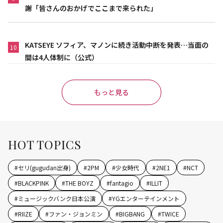
謝「皆さんのおかげでここまで来られた」
KATSEYE ソフィア、マノンに続き活動中断を発表…当面の
10
間は4人体制に（公式）
もっと見る
HOT TOPICS
#
セリ(gugudan出身)
#
2PM
#
少女時代
#
2NE1
#
NCT
#
BLACKPINK
#
THE BOYZ
#
fantagio
#
ILLIT
#
ミュージックバンク日本公演
#
YGエンターテインメント
#
RIIZE
#
ファン・ジョンミン
#
BIGBANG
#
TWICE