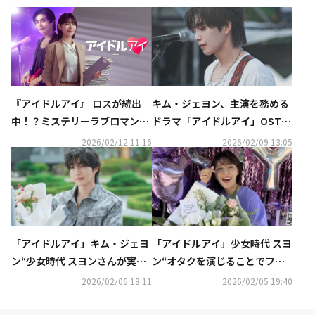
キム・ジェヨン、主演を務める
『アイドルアイ』 ロスが続出
ドラマ「アイドルアイ」OSTに
中！？ミステリーラブロマンス
参加！第9弾が本日より配信ス
韓国ドラマ『アイドルアイ』の
2026/02/12 11:16
2026/02/09 13:05
タート
魅力を古家正亨が語る～「古家
のABEMA韓流TIMES」公式You
Tubeにて公開～
「アイドルアイ」キム・ジェヨ
「アイドルアイ」少女時代 スヨ
ン“少女時代 スヨンさんが実際
ン“オタクを演じることでファ
の経験をもとに的確なアドバイ
ンの愛の深さを改めて感じた”
2026/02/06 18:11
2026/02/05 19:40
スをくれた”