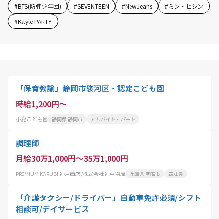
#
BTS(防弾少年団)
#
SEVENTEEN
#
NewJeans
#
ミン・ヒジン
#
Kstyle PARTY
「保育教諭」静岡市駿河区・認定こども園
時給1,200円～
小鹿こども園
静岡県 静岡市
アルバイト・パート
調理師
月給30万1,000円～35万1,000円
PREMIUM KARUBI 神戸西店/株式会社神戸物産
兵庫県 明石市
正社員
「介護タクシー/ドライバー」自動車免許必須/シフト
相談可/デイサービス