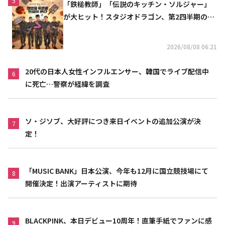
5
「鉄槌教師」「伝説のキッチン・ソルジャー」
が大ヒット！スタジオドラゴン、第2四半期の売
上高が黒字に
2026/08/08 06:21
20代の日本人女性インフルエンサー、韓国でライブ配信中
6
に死亡…警察が経緯を調査
ソ・ジソブ、大好評につき来日イベントの追加公演が決
7
定！
「MUSIC BANK」日本公演、今年も12月に国立競技場にて
8
開催決定！出演アーティストに期待
BLACKPINK、本日デビュー10周年！直筆手紙でファンに感
9