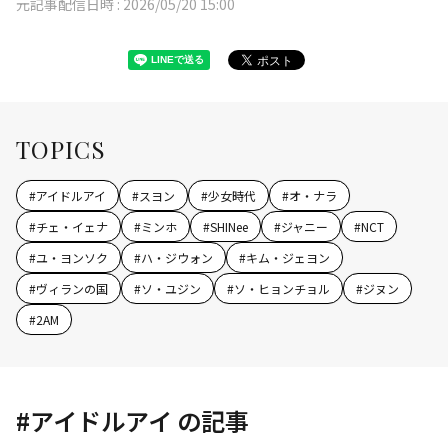
元記事配信日時 :
2026/05/20 15:00
TOPICS
#
アイドルアイ
#
スヨン
#
少女時代
#
オ・ナラ
#
チェ・イェナ
#
ミンホ
#
SHINee
#
ジャニー
#
NCT
#
ユ・ヨンソク
#
ハ・ジウォン
#
キム・ジェヨン
#
ヴィランの国
#
ソ・ユジン
#
ソ・ヒョンチョル
#
ジヌン
#
2AM
#
アイドルアイ
の記事