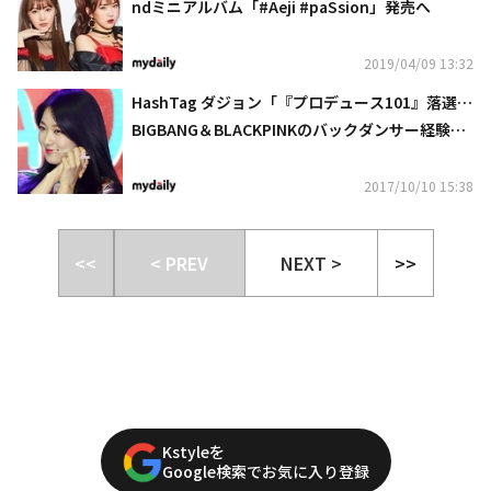
ndミニアルバム「#Aeji #paSsion」発売へ
2019/04/09 13:32
HashTag ダジョン「『プロデュース101』落選…
BIGBANG＆BLACKPINKのバックダンサー経験
も」
2017/10/10 15:38
<<
< PREV
NEXT >
>>
Kstyleを
Google検索でお気に入り登録