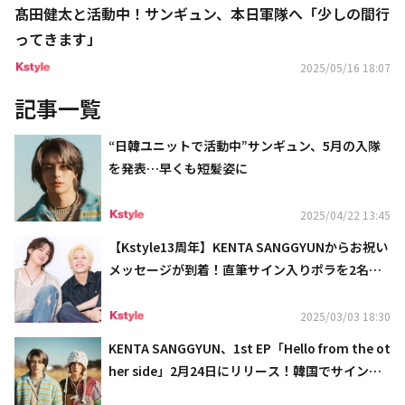
髙田健太と活動中！サンギュン、本日軍隊へ「少しの間行
ってきます」
2025/05/16 18:07
記事一覧
“日韓ユニットで活動中”サンギュン、5月の入隊
を発表…早くも短髪姿に
2025/04/22 13:45
【Kstyle13周年】KENTA SANGGYUNからお祝い
メッセージが到着！直筆サイン入りポラを2名様
にプレゼント（終了しました）
2025/03/03 18:30
KENTA SANGGYUN、1st EP「Hello from the ot
her side」2月24日にリリース！韓国でサイン会
も実施