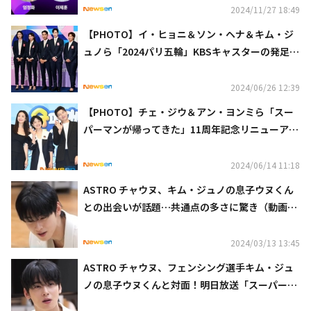
2024/11/27 18:49
【PHOTO】イ・ヒョニ＆ソン・ヘナ＆キム・ジ
ュノら「2024パリ五輪」KBSキャスターの発足式
に出席
2024/06/26 12:39
【PHOTO】チェ・ジウ＆アン・ヨンミら「スー
パーマンが帰ってきた」11周年記念リニューアル
記者懇談会に出席
2024/06/14 11:18
ASTRO チャウヌ、キム・ジュノの息子ウヌくん
との出会いが話題…共通点の多さに驚き（動画あ
り）
2024/03/13 13:45
ASTRO チャウヌ、フェンシング選手キム・ジュ
ノの息子ウヌくんと対面！明日放送「スーパーマ
ンが帰ってきた」に出演