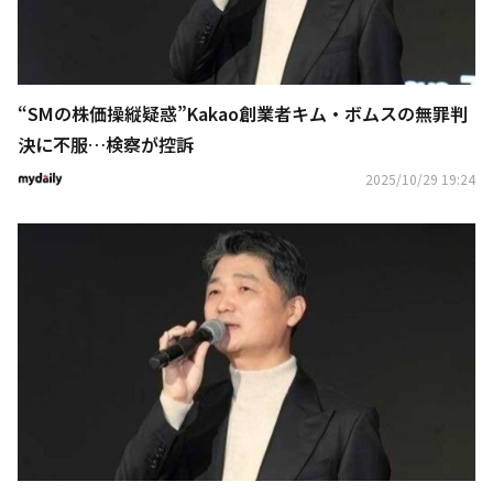
“SMの株価操縦疑惑”Kakao創業者キム・ボムスの無罪判
決に不服…検察が控訴
2025/10/29 19:24