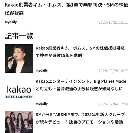
Kakao創業者キム・ボムス、第1審で無罪判決…SMの株価
操縦疑惑
2025/10/21 15:11
記事一覧
Kakao創業者キム・ボムス、SMの株価操縦疑惑
で検察が懲役15年を求刑
2025/08/29 19:22
Kakaoエンターテインメント、Big Planet Made
と対立も…音源流通の手数料疑惑が嫌疑なしに
2025/07/04 17:58
SMからSTARSHIPまで、2025年も新人グループ
が続々デビュー！独自のプロモーションや活動計
画に注目