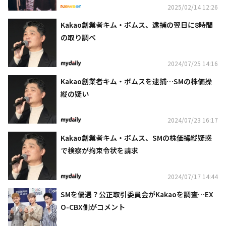
2025/02/14 12:26
Kakao創業者キム・ボムス、逮捕の翌日に8時間
の取り調べ
2024/07/25 14:16
Kakao創業者キム・ボムスを逮捕…SMの株価操
縦の疑い
2024/07/23 16:17
Kakao創業者キム・ボムス、SMの株価操縦疑惑
で検察が拘束令状を請求
2024/07/17 14:44
SMを優遇？公正取引委員会がKakaoを調査…EX
O-CBX側がコメント