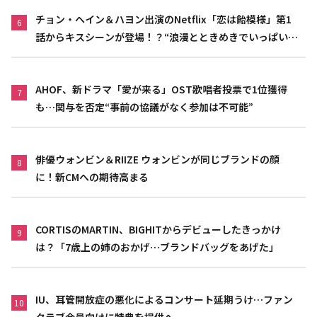
チョン・ヘイン＆ハヨン出演のNetflix「恋は飴模様」第1
6
話からキスシーンが登場！？“浪漫とときめきでいっぱいの
作品”
AHOF、新ドラマ「愛が来る」OST歌唱者投票で1位獲得
7
も…関与を否定“事前の協議がなく参加は不可能”
俳優ウォンビン＆RIIZE ウォンビンが同じブランドの顔
8
に！新CMへの期待高まる
CORTISのMARTIN、BIGHITからデビューしたきっかけ
9
は？「7歳上の姉のおかげ…ブランドバッグをあげた」
IU、耳管開放症の悪化によるコンサート延期うけ…ファン
10
クラブ会員向けに特典を提供へ