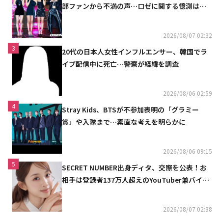
部ファンから不満の声…ロゼに関する憶測は否
定
2026/08/07 02:32
3
20代の日本人女性インフルエンサー、韓国でラ
イブ配信中に死亡…警察が経緯を調査
2026/08/06 02:59
4
Stray Kids、BTSが不参加表明の「グラミー
賞」や入隊まで…素直な考えを明らかに
2026/08/06 09:15
5
SECRET NUMBER出身ディタ、交際を公表！お
相手は登録者137万人超えのYouTuber兼バイオ
リニスト
2026/08/07 02:38