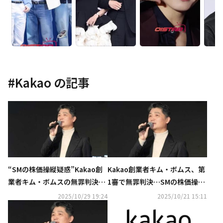
#
Kakao
の記事
“SMの株価操縦疑惑”Kakao創
Kakao創業者キム・ボムス、第
業者キム・ボムスの無罪判決に
1審で無罪判決…SMの株価操縦
不服…検察が控訴
疑惑
2025/10/29 19:24
2025/10/21 15:11