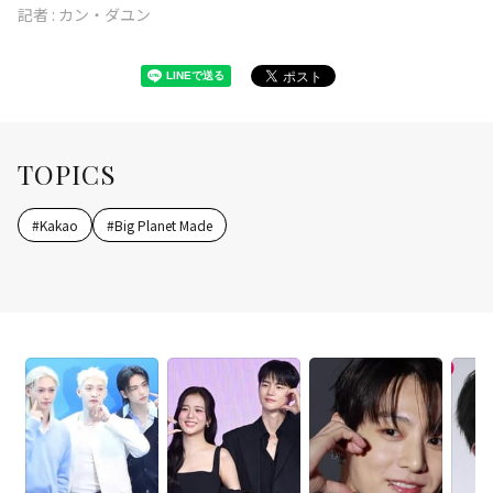
記者 :
カン・ダユン
TOPICS
#
Kakao
#
Big Planet Made