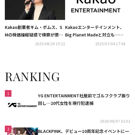
Kakao創業者キム・ボムス、S
Kakaoエンターテインメント、
Mの株価操縦疑惑で検察が懲役
Big Planet Madeと対立も…音
15年を求刑
源流通の手数料疑惑が嫌疑なし
2025/08/29 19:22
2025/07/04 17:58
に
RANKING
1
YG ENTERTAINMENT社屋前でゴルフクラブ振り
回し…20代女性を現行犯逮捕
2026/08/07 02:02
2
BLACKPINK、デビュー10周年記念イベントに一