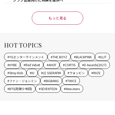
もっと見る
HOT TOPICS
#
YGエンターテインメント
#
THE BOYZ
#
BLACKPINK
#
ILLIT
#
HYBE
#
Red Velvet
#
AHOF
#
CORTIS
#
D Awards(2027)
#
Stray Kids
#
IU
#
LE SSERAFIM
#
ウォンビン
#
RIIZE
#
ファン・ジョンミン
#
BIGBANG
#
TWICE
#
BTS(防弾少年団)
#
SEVENTEEN
#
NewJeans