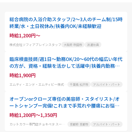
総合病院の入浴介助スタッフ/2〜3人のチーム制/15時
終業/水・土日祝休み/扶養内OK/未経験歓迎
時給1,200円～
株式会社ソフィアブレインスタッフ
大阪府 吹田市
派遣社員
臨床検査技師/週1日～勤務OK/20～60代の幅広い年代
の方が、資格・経験を活かして活躍中/扶養内勤務可!
家事や育児と両立したい方におすすめ
時給1,900円
エムティ・エンド・エムティビー株式会社
千葉県 松戸市
アルバイト・パート
オープンorクローズ専任の美容師・スタイリスト/オ
ートシャンプー完備!これまで手荒れや腰痛にお悩み
の美容師さんにも大好評
時給1,200円～1,350円
カットカラー専門店チョキぺタ スーパーマツモト洛南店
京都府 京都市
アルバイト・パート