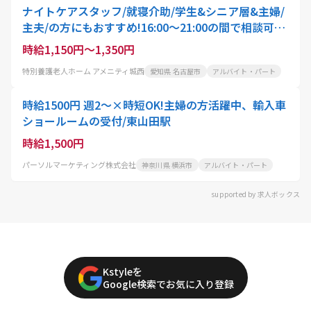
ナイトケアスタッフ/就寝介助/学生&シニア層&主婦/
主夫/の方にもおすすめ!16:00～21:00の間で相談可
能/勤務は週3日以上で可能
時給1,150円～1,350円
特別養護老人ホーム アメニティ城西
愛知県 名古屋市
アルバイト・パート
時給1500円 週2～×時短OK!主婦の方活躍中、輸入車
ショールームの受付/東山田駅
時給1,500円
パーソルマーケティング株式会社
神奈川県 横浜市
アルバイト・パート
supported by 求人ボックス
Kstyleを
Google検索でお気に入り登録