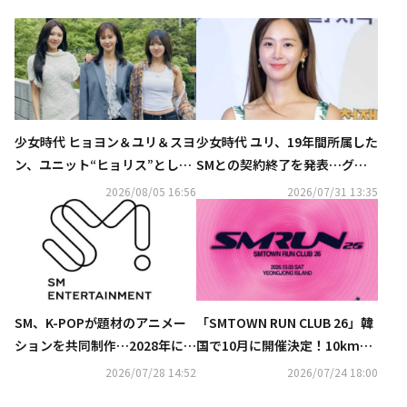
少女時代 ヒョヨン＆ユリ＆スヨ
少女時代 ユリ、19年間所属した
ン、ユニット“ヒョリス”として
SMとの契約終了を発表…グル
正式デビュー決定！SMが下半
ープ活動は継続へ（公式）
2026/08/05 16:56
2026/07/31 13:35
期の計画を公開
SM、K-POPが題材のアニメー
「SMTOWN RUN CLUB 26」韓
ションを共同制作…2028年に公
国で10月に開催決定！10kmラ
開へ
ンニング後に公演まで…SHINe
2026/07/28 14:52
2026/07/24 18:00
e ミンホによる企画から着想