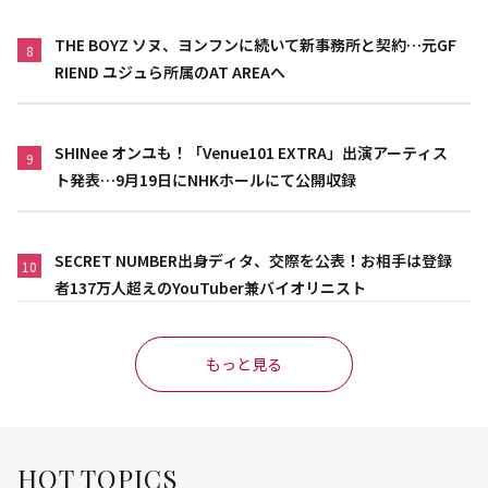
THE BOYZ ソヌ、ヨンフンに続いて新事務所と契約…元GF
8
RIEND ユジュら所属のAT AREAへ
SHINee オンユも！「Venue101 EXTRA」出演アーティス
9
ト発表…9月19日にNHKホールにて公開収録
SECRET NUMBER出身ディタ、交際を公表！お相手は登録
10
者137万人超えのYouTuber兼バイオリニスト
もっと見る
HOT TOPICS