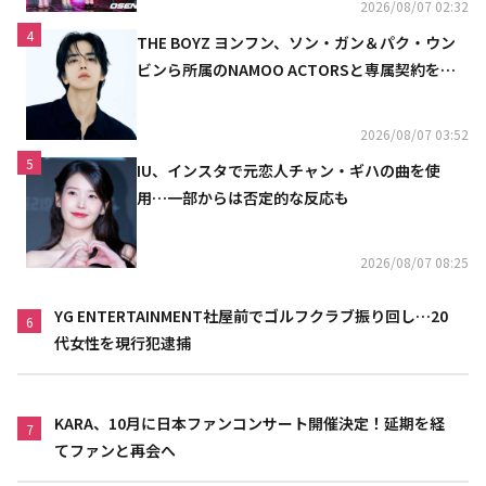
2026/08/07 02:32
4
THE BOYZ ヨンフン、ソン・ガン＆パク・ウン
ビンら所属のNAMOO ACTORSと専属契約を締
結
2026/08/07 03:52
5
IU、インスタで元恋人チャン・ギハの曲を使
用…一部からは否定的な反応も
2026/08/07 08:25
YG ENTERTAINMENT社屋前でゴルフクラブ振り回し…20
6
代女性を現行犯逮捕
KARA、10月に日本ファンコンサート開催決定！延期を経
7
てファンと再会へ