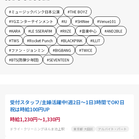
#
ミュージックバンク日本公演
#
THE BOYZ
#
YGエンターテインメント
#
IU
#
SHINee
#
Venue101
#
KARA
#
LE SSERAFIM
#
RIIZE
#
音楽中心
#
AND2BLE
#
TWS
#
Rocket Punch
#
BLACKPINK
#
ILLIT
#
ファン・ジョンミン
#
BIGBANG
#
TWICE
#
BTS(防弾少年団)
#
SEVENTEEN
受付スタッフ/主婦活躍中!週2日～1日3時間でOK!日
祝は時給100円UP
時給1,230円～1,330円
ドライ・クリーニングほんま池上駅前店
東京都 大田区
アルバイト・パート