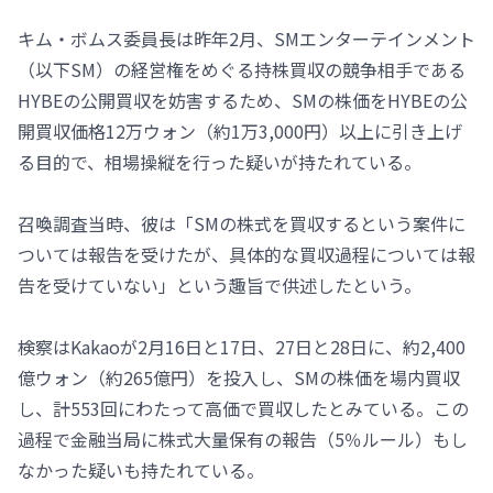
キム・ボムス委員長は昨年2月、SMエンターテインメント
（以下SM）の経営権をめぐる持株買収の競争相手である
HYBEの公開買収を妨害するため、SMの株価をHYBEの公
開買収価格12万ウォン（約1万3,000円）以上に引き上げ
る目的で、相場操縦を行った疑いが持たれている。
召喚調査当時、彼は「SMの株式を買収するという案件に
ついては報告を受けたが、具体的な買収過程については報
告を受けていない」という趣旨で供述したという。
検察はKakaoが2月16日と17日、27日と28日に、約2,400
億ウォン（約265億円）を投入し、SMの株価を場内買収
し、計553回にわたって高価で買収したとみている。この
過程で金融当局に株式大量保有の報告（5％ルール）もし
なかった疑いも持たれている。