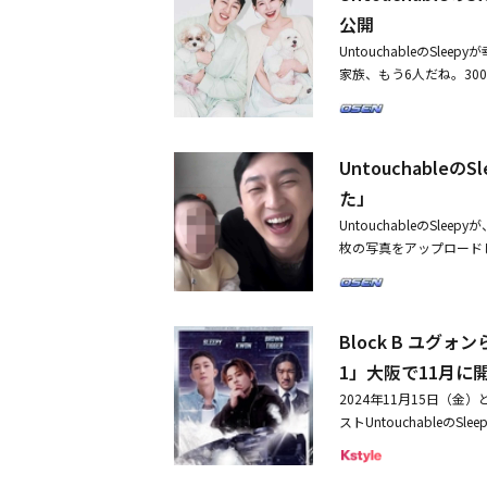
しれないが、これ以上僕
公開
ことになった」と伝えた
UntouchableのSl
くださった多くの方に再び
家族、もう6人だね。3
女性と結婚し、昨年3月に
の家族写真が収められてい
Instagram全文】こ
い家族の姿が目を引いた
で告発した件に対し、先
し、愛情をアピールした。
年間にわたる民事訴訟で
Untouchabl
子が誕生。妻は現在、第
し、刑事告発まで行い、
守るためにも、これ以上
た」
ました。そのため、前所
UntouchableのSl
かもしれませんが、これ
枚の写真をアップロードし
定を下すことになりまし
カバンについている「晴れ
った多くの方に再び深く
月で、1歳を控えている
申し上げます。
なったと思われる。このよ
Block B ユグォンら
文字を付け加えてこみ上げ
結婚し、昨年3月に長女
1」大阪で11月に
題を集めた。第2子の性
2024年11月15日（金）と
異夢シーズン2-君は私
ストUntouchableのSlee
HIPHOP STATION
公演のタイトル「KR TRAIN