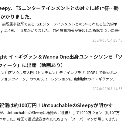
々のステージが該当都市の感情と雰囲気を反映する特別なテーマを持ってい
eのSleepy、TSエンターテインメントとの対立に終止符…勝
そのシリーズの中のHIPHOPのジャンルをテーマにする初のステージで、韓
アーティストたちが参加し、観客たちに強烈なエネルギーを届ける予定だ。Sle
年かかりました」
プスタイルと機転のある歌詞で愛されるHIPHOPアーティストで、ユグォン
leepyが、前所属事務所であるTSエンターテインメントとの5年にわたる法的紛争
彩多能なK-POPアーティストとして知られている。Brown Tiggerは、
epyは14日、「5年かかりました。前所属事務所が提起した訴訟でついに最終
ウンドでHIPHOPシーンで頭角を現し、今回の公演でも新しい魅力を披露す
応援していただいた多くの方々に感謝し、今後さらに一生懸命活動する様子
のアーティストは各々のヒット曲をはじめとし、特別に準備したステージま
2024/09/14 18:40
い秋夕（チュソク、韓国のお盆）連休をお過ごしください」と伝えた。これ
日本のHIPHOPファンたちに新鮮で多彩な経験を提供している。また、HI
高裁判所3部はTSエンターテインメントがSleepyを相手に提起した損害賠償
を込めたステージを通して、2ヶ国の音楽的交流を深めて、両国間の文化的な
light イ・ギグァン＆Wanna One出身ユン・ジソンら「ソ
告の上告を棄却した。訴訟費用もTSエンターテインメントが負担するよう
時間になると注目を集めている。チケットは各公演の前日まで購入可能で、
eepyの最終勝訴が決まった。これに先立ち、2019年にTSエンターテインメ
ウィーク」に出席（動画あり）
入サイトにて確認できる。今回の公演は来る2025年、日韓交流60周年を前
組出演料の一部と、SNSの広報による広告収入などを所属事務所に隠した」と
環としても意味のある場となる。Sleepy、ユグォン、Brown TiggerのHI
ュン）区ソウル東大門（トンデムン）デザインプラザ（DDP）で開かれた
（約3,000万円）を請求する訴訟を提起したが、第1審と第2審で敗訴した。
国の友情を祝い、両国の音楽的交流をもっと厚くする意味深いステージになる
ァッションウィーク」のYOUSERコレクションにHighlightのイ・ギグァン、Wa
KR TRAIN FOR OSAKA,HIPHOP STATION VOL.1」開催日：2024
ン、INFINITEのソンジョン、UntouchableのSleepy、イ・チャンヒョン、A
2024/09/03 14:55
月17日（日）開始時間：昼公演14時～ / 夜公演19時～（両日とも）場所：P
light イ・ギグァン、約5年半振りの来日ソロコンサートを11月に開催決
AKAチケット発売日：10月5日12時～■関連リンクチケット購入サイト
出身ユン・ジソン、DGエンターテインメントとの専属契約が終了
儀は約100万円！UntouchableのSleepyが明かす
、UntouchableのSleepyに結婚のご祝儀として1000万ウォン（約107万
かった。韓国で最近放送されたKBS 2TV 「スーパーマンが帰ってきた」
しょう」編には、DinDinと甥っ子のニコロがSleepy親子に会う姿が描かれ
親しくしているSleepyの家を訪れ、生後106日になった彼の娘ウアちゃんに会