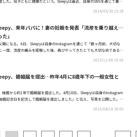
した。母子ともに健康だという。Sleepyは最近、自身のSNSを通じて妻と
約終了後に受けたもので、分配対象ではないと受け入れなかった。Sleepy
訴訟を提起。両者は裁判部の調停を受け入れ、契約解除に合意した。しかし
を公開し、出産を控えているときめきを伝えた。また、昨年11月には、妻
親になった。彼は最近、KBS 2TVバラエティ番組「スーパーマンが帰って
2024/03/30 15:28
インメントはSleepyを相手に2億8,000万ウォン（約3,200万円）相当の専
流産の苦しみを経験した後、再びやってきた大切な命であるため、僕と妻は
した。
請求訴訟を提起した。そして今年の6月21日、Sleepyは控訴審でも勝訴し
だ」とし、流産の経験を明かした。2006年にデビューしたSleepyは、20
ンメント法定代理人 コメント全文】こんにちは。TSエンターテインメントの
eのSleepy、来年パパに！妻の妊娠を発表「流産を乗り越え…
の一般女性であることが知られている。・UntouchableのSleepy、来年パ
AKです。先立ってマスコミを通じて知らされた、2024年6月21日の損害
を乗り越え再び大切な命が宿った」・UntouchableのSleepy、婚姻届を
った」
決と関連し、依頼人の上告について説明させていただきたいと思います。当
の一般女性と挙式
epyが父親になる。6日、Sleepyは自身のInstagramを通じて「数ヶ月前、大切な
ンターテインメントとSleepy（本名：キム・ソンウォン）氏の2019年の専属
に一度、流産の痛みを経験した後、再びやってきたとても大切な命であるた
原因が、被告人のSleepy氏にあるということを証明するための訴訟に従っ
謝の気持ちで来年会う赤ちゃん天使を待っている」と明らかにした。続けて
y氏は会社との専属契約期間中、会社を騙して数年間、裏広告及びSNS広告収
2023/11/06 16:56
は、何より責任感がものすごく生まれてくるし、何とも言えないほどワクワ
トなどを行い不当な利益を取得し、会社に損害を与え、これまで各マスコミ
た。Sleepyは、昨年4月に8歳年下の一般女性と結婚式を挙げ、今年4月に
偽事実の流布をしてきました。今回の第2審でSleepy氏が、数年間不当な
eのSleepy、婚姻届を提出…昨年4月に8歳年下の一般女性と
ouchableのSleepy、婚姻届を提出昨年4月に8歳年下の一般女性と挙式・U
を与えたという点に対して、初めて法的な判決を受けました。ただし、訴訟
y、美しすぎる結婚相手を初公開！出演者も驚き「まるで芸能人」 この投稿をIns
関する調停は、円満に解決されたのではなく信頼関係の破綻が原因で、専属
り、それによる金銭的な損害賠償は、別途の訴訟で行うという調停案を、第
epyが、結婚から約1年で婚姻届を提出した。4月18日、Sleepyは自身のInstagram
年4月、大切な方々の心からの祝福の中でとても幸せに結婚し、そのおかげで僕
釈し「調停により契約解除がなされた状況なので、金銭的な損害賠償はな
結婚記念日を記念して婚姻届を提出しました」と伝え、写真を公開した。公
リとリリーまで、温かい家庭を築くことになりました。この度、僕たち家族
ました。これは、私たちからすると解釈に誤りがある判決だと考えられま
yは、妻と愛犬と共に婚姻届を持ってポーズをとっている。特にSleepyの肩に寄
があって、皆さんに報告したいと思います。数ヶ月前、大切な新しい命が宿
訟と関連して、この部分について上告することを決めました。また今後、今
2023/04/18 20:00
妻の美貌が目を引く。彼はまた「婚姻届のフォトゾーンで写真を撮る日が来
流産の痛みを経験した後、再びやってきたとても大切な命であるため、僕と
たSleepy氏の裏広告およびSNS広告収入、無断でイベントを行い不当な利
かない #幸せに生きていきます」とつけ加えた。愛らしい家族の姿にネット
謝の気持ちで来年会う赤ちゃん天使を待っています。胎名はチャチャです。
刑事告訴、告発をする計画であり、今後お知らせいたします。ありがとうご
メントを寄せた。Sleepyは昨年4月、8歳年下の一般女性と結婚式を挙げ
ャチャは妻のお腹の中で一日一日、本当に元気に育っています。まもなくパ
何より責任感がものすごく生まれてくるし、何とも言えないほどワクワクし