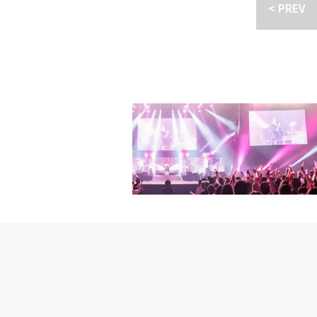
< PREV
て幸せです。これからより