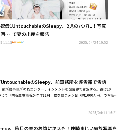
ご祝儀1
UntouchableのSleepy、2児のパパに！写真
動画あ
で妻の出産を報告
9 11:15
2025/04/24 19:52
UntouchableのSleepy、前事務所を誣告罪で告訴
leepyが、前所属事務所のTSエンターテインメントを誣告罪で告訴する。彼は10
mを通じて「前所属事務所が昨年11月、僕を億ウォン台（約1000万円）の背任
し、先月、警察が嫌疑なしの処分を下した。僕は昨年9月、最高裁まで5年
終的に勝訴した。しかし、前事務所はとんでもない主張を提起し、刑事告発
2025/04/11 16:21
行為を行っている」と明かした。続けて「僕はひとつの家庭の家長として、
れ以上、前事務所のこうした行為を見過ごすことはできないという結論に至
を誣告罪で告訴し、法的責任を問う計画だ」とし「また長い裁判になるかも
eのSleepy、臨月の妻のお腹にキスも！仲睦まじい家族写真を