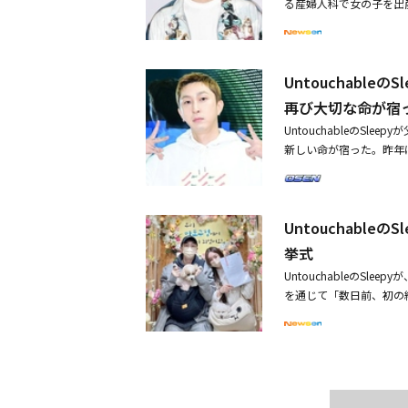
る産婦人科で女の子を出産
の出演料については専属契
に専属契約の効力不存在
撮ったマタニティフォト
は今年3月、娘が誕生し父
同年12月、TSエンターテ
の妊娠を報告し「一度、
きた」で近況を明らかに
属契約違反による損害賠償
毎日が幸せで感謝の気持ち
た。【TSエンターテイ
Untouchabl
22年に結婚。妻は8歳年下
法定代理人である法務法人
パに！妻の妊娠を発表「流産
再び大切な命が宿
賠償請求訴訟の第2審判
提出昨年4月に8歳年下
UntouchableのSle
時、第2審判決は、TSエ
新しい命が宿った。昨年
マネジメント契約の破棄の
め、毎日幸せであり、感
たものでした。Sleep
「パパになるということ
入、さらに無断でイベン
クして幸せだ」と付け加え
を通じて偽りへの扇動と虚
Untouchabl
婚姻届を提出した。・Unt
利益を得て、会社に損害
ntouchableのSleep
初期の専属契約の解除に
挙式
tagramで見る SLEEPY / 슬리피(@sleepycamo)がシェアした投稿 【Sleepy Instagram全文】こんにち
契約が解除されたのであ
UntouchableのSle
は、Sleepyです！昨
2審の裁判部が誤って解
を通じて「数日前、初の
は愛する妻と愛犬のピュ
い」という判決が下され
開された写真でSleep
にとても嬉しいお知らせ
す。そのため、今回の訴
りかかって微笑んでいる
りました。昨年に一度、
回の判決で初めて認められ
るなんて#取り返しはつ
妻は毎日幸せであり、感
益を得たことに関連して
ユーザーたちは、祝福のコ
現在妊娠5ヶ月目で、チ
ざいます。
た。
パになるということは、