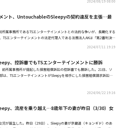
2024/08/19 08:00
epyに対して「10年ほど親しくしている。無名時代から今まで、喜怒哀楽を共に
ゃんが誕生するまで、妊娠した当時の状況、ウアちゃんの一代記を全部知っ
、ウアちゃんもいない」と特別な親交をアピールした。DinDinを兄扱いし
ント、UntouchableのSleepyの契約違反を主張…最
は「最初会った時からDinDinが全部奢ってくれた。大事なのは、結婚祝いとして
いだった。それから兄として待遇している」と伝えた。実際、Sleepyの自
leepyと前所属事務所であるTSエンターテインメントとの法的な争いが、長期化する
スピーカー、衣類管理機など、主要な家電は全てDinDinから贈られたもの
、TSエンターテインメントの法定代理人である法務法人AKは「第2審判決
yはDinDinの気持ちをありがたく思いながらも、「正直、1等はRMだ。結婚の
ントとSleepy（本名：キム・ソンウォン）氏の2019年の専属マネジメント
ウォンを送ってくれた」と言い、人々を驚かせた。DinDinはSleepyとRMの
2024/07/11 19:19
人のSleepy氏にあるということを証明するための訴訟に従ったものだっ
ンダーグラウンドでラップをしていた時代のことで、BTSのメンバーになる
Sleepy氏は事務所との専属契約期間中に事務所を騙して、数年間、裏広告
連絡を受けたSleepy兄さんが、RMを薦めたという。時間が経って、Sleep
eのSleepy、控訴審でもTSエンターテインメントに勝訴
て、自分が購入して使ったように表現すること）及びSNS広告で収入を得る
いたRMが口座番号に即時1000万ウォンを振り込んだ」と打ち明けた。・B
などを行い不当な利益を得て、事務所に損害を与えた。これまで各種マスコ
ティバルに参加サックスを演奏する姿が話題に・BTSのRM、上等兵に昇格！
leepyが、前所属事務所が提起した損害賠償訴訟の控訴審でも勝訴した。21日、ソ
と虚偽事実を流布してきた」とし「今回の第2審でSleepy氏が数年間不当
から祝福殺到
部は、TSエンターテインメントがSleepyを相手にした損害賠償請求訴訟で
害を与えたという点に対して、初めて法的な判決を受けた」と主張した。そ
の手を挙げた。過去にSleepyが所属していたTSエンターテインメントは、ガ
の専属契約の解除に関する調停は、円満に解決されたのではなく信頼関係の
とSONAMOO、ボーイズグループB․A․Pなどを輩出した芸能企画会社で、現在
が解除されたのであり、それによる金銭的な損害賠償は、別途の訴訟で行う
2024/06/22 19:16
、TSエンターテインメントはSleepyが番組出演料の一部とSNS広告収入を
の裁判部が誤って解釈し『調停により契約解除がなされた状況なので、金銭
000万ウォン（約3,200万円）を請求する訴訟を提起した。しかし2021年の
いう判決を下した」と伝えた。続けて「これは私たちからすると、解釈に誤
対し、SleepyもTSエンターテインメントが未払い契約金、未精算出演料
eのSleepy、流産を乗り越え…8歳年下の妻が昨日（3/30）女
れる。そのため、今回の訴訟と関連して、この部分について上告することを
訴訟を提起した。2022年、裁判所はTSエンターテインメントに対してSle
今回の判決で初めて認められたSleepy氏の裏広告およびSNS広告収入、無
2,300万円）の支払いを宣告した。その後行われたTSエンターテインメントの
な利益を得たことに関連して刑事告訴、告発をする計画だ」と付け加えた。
eepyに女児が誕生した。昨日（29日）、Sleepyの妻が京畿道（キョンギド）のあ
償請求控訴審で裁判部は、TSエンターテインメントが問題を提起したSleepy
pyは2019年4月、TSエンターテインメントを相手取ってソウル西部地方裁判所