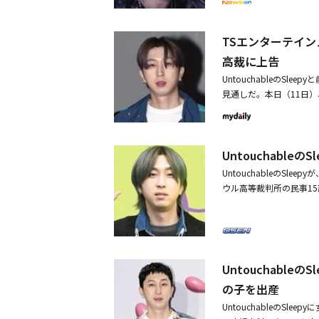
った。DinDinはSle
した格別な仲だ。ウアち
ている。僕じゃなかったら
TSエンターテインメ
ているというSleepy
高裁に上告
大きなものを一枚使うくら
UntouchableのS
宅の冷蔵庫、電子レンジ、
見通しだ。本日（11日）
だという。しかしSleep
は、TSエンターテインメ
お祝いとして現金1000万
契約の破棄の原因が、被告
親交に対して「RMがア
た」と明かした。続いて「
人を推薦してほしいという
Untouchabl
（広告であることを隠し
yが結婚するという話を聞
と共に、無断でイベント
TSのRM、トマトフェス
UntouchableのS
ミを通じて、偽りへの扇動
可愛らしい報告にファン
ウル高等裁判所の民事15
な利益を得て、会社に損
第一審と同じくSleepy
の後「ただし、訴訟初期
ールズグループSecret
破綻が原因で、専属契約
は廃業している。2019年
という調停案を、第2審
会社に隠したとし、2億8
的な損害賠償はない』と
第一審で敗訴した。これに
Untouchabl
りがある判決だと考えら
を与えなかったと損害賠償
の子を出産
決めた」とし「また今後、
epyへの2億ウォン（約
断でイベントを行い不当
UntouchableのSl
Sleepyに対する損害賠
これに先立って、Slee