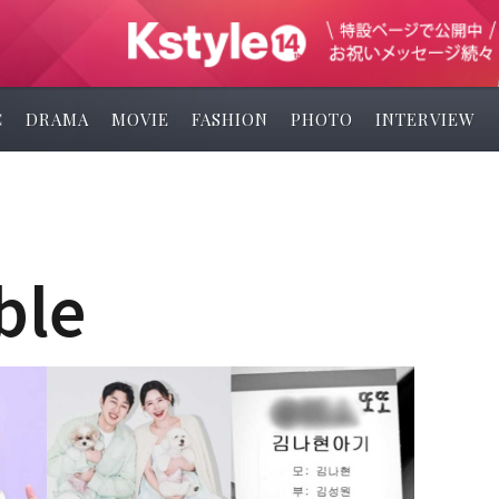
C
DRAMA
MOVIE
FASHION
PHOTO
INTERVIEW
ble