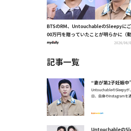
BTSのRM、UntouchableのSleepyに
00万円を贈っていたことが明らかに（
り）
2026/06/0
記事一覧
“妻が第2子妊娠中”
UntouchableのS
日、自身のInstagra
の疑いで告発した件に対
間にわたる民事訴訟で最
まで行い、絶えず悪質な
家庭を守るためにも、こ
った。そのため前事務所
Untouchabl