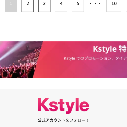
1
2
3
4
5
・・・
10
一層頑張る、パパSleepyになります。ありがとうございます！！！
公式アカウントをフォロー！