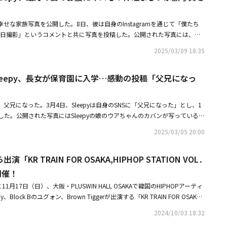
を含めて誰も不利益を被らないことを願う気持ちで、このような決定を下す
。そして「いつも謙虚な姿勢で良い姿をお見せすることを約束し、応援して
eepyが幸せな家族写真を公開した。8日、彼は自身のInstagramを通じて「僕たち
深くお礼申し上げる」と付け加えた。Sleppyは2022年、8歳年下の一般
00日撮影」というコメントと共に写真を投稿した。公開された写真には、彼
第1子となる女の子が誕生。現在、2人目の出産を控えている。【Sleppyの
る。Sleepyと臨月の妻、2匹の愛犬、そして愛らしい長女まで、仲睦まじ
んにちは、Sleppyです。前所属事務所が昨年11月、僕を億ウォン台の背任の疑い
2025/03/09 18:35
。特に彼は、まもなく第2子の出産を控えた妻のお腹に膝をついてキスを
月、警察が「嫌疑なし」の処分を下しました。僕は昨年9月、最高裁まで5
彼は2022年に8歳年下の一般女性と結婚し、昨年3月に第1子となる女の
最終的に勝訴しました。しかし、前所属事務所はとんでもない主張を提起
eのSleepy、長女が保育園に入学…感動の投稿「父兄になっ
2子を妊娠しており、4月に出産予定だ。
絶えず悪質な行為を行っています。僕はひとつの家庭の家長として、家庭を
、前所属事務所のこうした行為を見過ごすことはできないという結論に至り
属事務所を誣告罪で告訴し、法的責任を問う計画です。また長い裁判になる
eepyが、父兄になった。3月4日、Sleepyは自身のSNSに「父兄になった」とし、1
以上、僕を含めて誰も不利益を被らないことを願う気持ちで、このような決
た。公開された写真にはSleepyの娘のウアちゃんのカバンが写っている。
た。いつも謙虚な姿勢で良い姿をお見せすることを約束し、応援してくださ
クラス キム・ウア」という名札が目を引く。Sleepyの娘は現在生後11ヶ
お礼申し上げます。法律事務所アプローチのイ・ドンジュン弁護士にも感謝
2025/03/05 20:00
。妻が第2子の出産を控えているため、娘を早めに保育園に通わせることに
うな中、Sleepyは父兄になったことを報告すると同時に、うるうるする絵
出演「KR TRAIN FOR OSAKA,HIPHOP STATION VOL․
る気持ちを伝えた。Sleepyは2022年、8歳下の妻のキム・ナヒョンさんと
を授かった。特に、第1子を出産してから3ヶ月で第2子を妊娠し、大きな話
開催！
別は息子で、4月に出産予定だ。彼ら夫婦は第2子の出産を控え、SBS「同床
11月17日（日）、大阪・PLUSWIN HALL OSAKAで韓国のHIPHOPアーティ
の運命」に出演し、日常を公開した。
py、Block Bのユグォン、Brown Tiggerが出演する「KR TRAIN FOR OSAKA,
 VOL.1」が開催される。公演は両日とも14時からと19時からで、計4回行われる。
2024/10/03 18:32
 FOR OSAKA,HIPHOP STATION VOL.1」はTRAINシリーズの一環で、いく