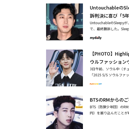
つかの都市を巡回し、各
Untouchabl
る。今回の大阪公演は、
国の個性的なHIPHOP
訴判決に喜び「5
epyは、ユニークなラッ
UntouchableのS
は強力なステージ掌握力と多
で、最終勝訴した。Sle
彼だけのトレンディなサ
勝訴しました。これまで
る。今回の公演で、3人
をお見せします！ 楽し
で披露する予定で、韓国と
に先立ち12日、韓国の最
PHOPの情熱と独創性
【PHOTO】High
請求訴訟の上告審で、原
共感を形成できる特別な
命じた。これにより、Sl
ウルファッション
詳しい情報はチケット購
ントは「Sleepyが番
もって記念する文化交流の一
3日午前、ソウル中（チ
し、2億8000万ウォン
PHOPを通して、2ヶ
「2025 S/S ソウルフ
と期待を高めている。■公演概要「
nna One出身のユン・ジソ
年11月15日（金）・11
CEが出席した。・High
LUSWIN HALL OS
定！・Wanna One
BTSのRMからのご祝
BTS（防弾少年団）のRMが
円）を振り込んだことがわ
の「私たち、一緒に遊びま
た。この日、DinDinは