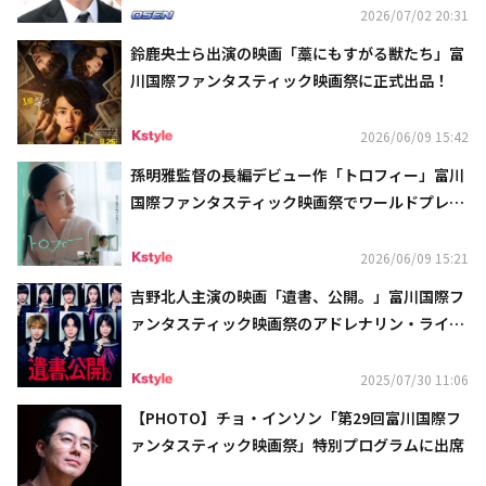
2026/07/02 20:31
鈴鹿央士ら出演の映画「藁にもすがる獣たち」富
川国際ファンタスティック映画祭に正式出品！
2026/06/09 15:42
孫明雅監督の長編デビュー作「トロフィー」富川
国際ファンタスティック映画祭でワールドプレミ
ア上映が決定
2026/06/09 15:21
吉野北人主演の映画「遺書、公開。」富川国際フ
ァンタスティック映画祭のアドレナリン・ライド
部門に選出！
2025/07/30 11:06
【PHOTO】チョ・インソン「第29回富川国際フ
ァンタスティック映画祭」特別プログラムに出席