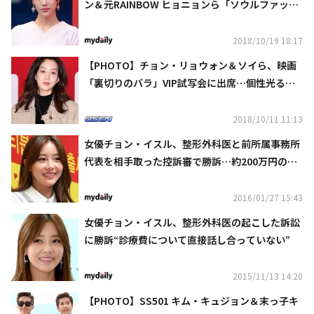
ン＆元RAINBOW ヒョニョンら「ソウルファッシ
ョンウィーク」に出席
2018/10/19 18:17
【PHOTO】チョン・リョウォン＆ソイら、映画
「裏切りのバラ」VIP試写会に出席…個性光る秋
ファッション
2018/10/11 11:13
女優チョン・イスル、整形外科医と前所属事務所
代表を相手取った控訴審で勝訴…約200万円の支
払い判決
2016/01/27 15:43
女優チョン・イスル、整形外科医の起こした訴訟
に勝訴“診療費について直接話し合っていない”
2015/11/13 14:20
【PHOTO】SS501 キム・キュジョン＆末っ子キ