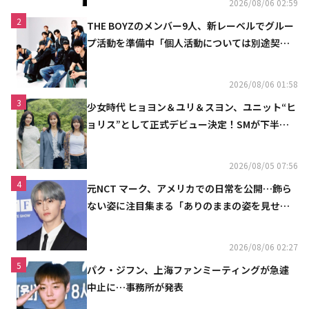
2026/08/06 02:59
2
THE BOYZのメンバー9人、新レーベルでグルー
プ活動を準備中「個人活動については別途契約
へ」
2026/08/06 01:58
3
少女時代 ヒョヨン＆ユリ＆スヨン、ユニット“ヒ
ョリス”として正式デビュー決定！SMが下半期
の計画を公開
2026/08/05 07:56
4
元NCT マーク、アメリカでの日常を公開…飾ら
ない姿に注目集まる「ありのままの姿を見せた
い」（動画あり）
2026/08/06 02:27
5
パク・ジフン、上海ファンミーティングが急遽
中止に…事務所が発表