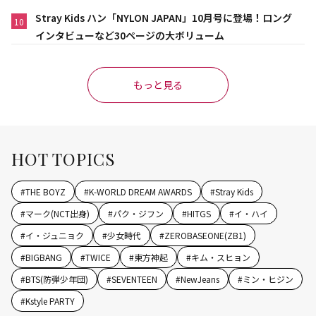
Stray Kids ハン「NYLON JAPAN」10月号に登場！ロング
10
インタビューなど30ページの大ボリューム
もっと見る
HOT TOPICS
#
THE BOYZ
#
K-WORLD DREAM AWARDS
#
Stray Kids
#
マーク(NCT出身)
#
パク・ジフン
#
HITGS
#
イ・ハイ
#
イ・ジュニョク
#
少女時代
#
ZEROBASEONE(ZB1)
#
BIGBANG
#
TWICE
#
東方神起
#
キム・スヒョン
#
BTS(防弾少年団)
#
SEVENTEEN
#
NewJeans
#
ミン・ヒジン
#
Kstyle PARTY