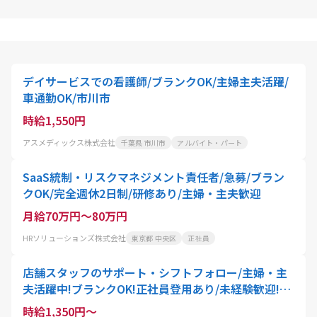
デイサービスでの看護師/ブランクOK/主婦主夫活躍/
車通勤OK/市川市
時給1,550円
アスメディックス株式会社
千葉県 市川市
アルバイト・パート
SaaS統制・リスクマネジメント責任者/急募/ブラン
クOK/完全週休2日制/研修あり/主婦・主夫歓迎
月給70万円～80万円
HRソリューションズ株式会社
東京都 中央区
正社員
店舗スタッフのサポート・シフトフォロー/主婦・主
夫活躍中!ブランクOK!正社員登用あり/未経験歓迎!ク
リーニング代50%OFF
時給1,350円～