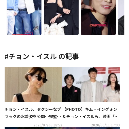
#
チョン・イスル
の記事
チョン・イスル、セクシーなブ
【PHOTO】キム・イングォン
ラックの水着姿を公開…完璧な
＆チョン・イスルら、映画「熱
脚線美にうっとり
血刑事」マスコミ向け試写会に
2020/07/06 18:53
2020/06/11 17:09