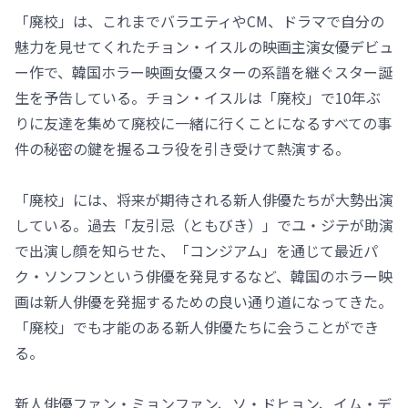
「廃校」は、これまでバラエティやCM、ドラマで自分の
魅力を見せてくれたチョン・イスルの映画主演女優デビュ
ー作で、韓国ホラー映画女優スターの系譜を継ぐスター誕
生を予告している。チョン・イスルは「廃校」で10年ぶ
りに友達を集めて廃校に一緒に行くことになるすべての事
件の秘密の鍵を握るユラ役を引き受けて熱演する。
「廃校」には、将来が期待される新人俳優たちが大勢出演
している。過去「友引忌（ともびき）」でユ・ジテが助演
で出演し顔を知らせた、「コンジアム」を通じて最近パ
ク・ソンフンという俳優を発見するなど、韓国のホラー映
画は新人俳優を発掘するための良い通り道になってきた。
「廃校」でも才能のある新人俳優たちに会うことができ
る。
新人俳優ファン・ミョンファン、ソ・ドヒョン、イム・デ