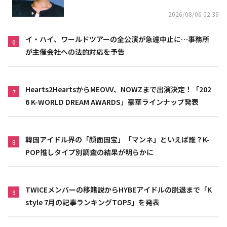
2026/08/06 02:36
イ・ハイ、ワールドツアーの全公演が急遽中止に…事務所
6
が主催会社への法的対応を予告
Hearts2HeartsからMEOVV、NOWZまで出演決定！「202
7
6 K-WORLD DREAM AWARDS」豪華ラインナップ発表
韓国アイドル界の「顔面国宝」「マンネ」といえば誰？K-
8
POP推しタイプ別調査の結果が明らかに
TWICEメンバーの移籍説からHYBEアイドルの脱退まで「K
9
style 7月の記事ランキングTOP5」を発表