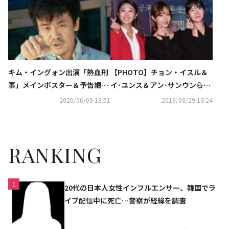
出席
キム・イングォン出演「熱血刑
【PHOTO】チョン・イスル＆
事」メインポスター＆予告編を
イ･ユンス＆アン･サンウンら、
公開…コミカルな相性に期待高
映画「廃校」マスコミ向け試写
2020/06/09 18:51
2019/08/29 13:24
まる
会に出席
RANKING
1
20代の日本人女性インフルエンサー、韓国でラ
イブ配信中に死亡…警察が経緯を調査