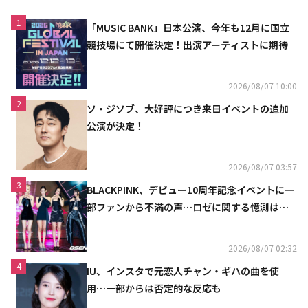
1
「MUSIC BANK」日本公演、今年も12月に国立
競技場にて開催決定！出演アーティストに期待
2026/08/07 10:00
2
ソ・ジソブ、大好評につき来日イベントの追加
公演が決定！
2026/08/07 03:57
3
BLACKPINK、デビュー10周年記念イベントに一
部ファンから不満の声…ロゼに関する憶測は否
定
2026/08/07 02:32
4
IU、インスタで元恋人チャン・ギハの曲を使
用…一部からは否定的な反応も