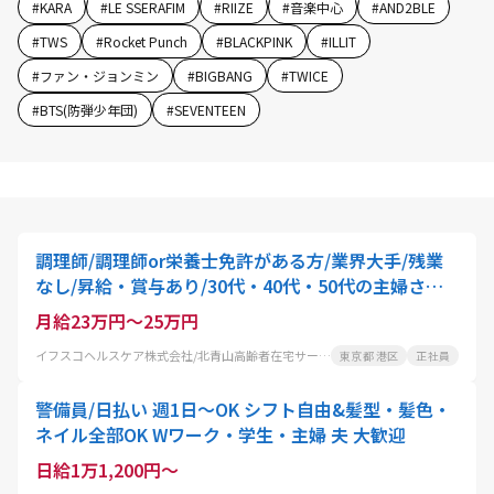
#
KARA
#
LE SSERAFIM
#
RIIZE
#
音楽中心
#
AND2BLE
#
TWS
#
Rocket Punch
#
BLACKPINK
#
ILLIT
#
ファン・ジョンミン
#
BIGBANG
#
TWICE
#
BTS(防弾少年団)
#
SEVENTEEN
調理師/調理師or栄養士免許がある方/業界大手/残業
なし/昇給・賞与あり/30代・40代・50代の主婦さん
活躍中
月給23万円～25万円
イフスコヘルスケア株式会社/北青山高齢者在宅サービスセンター
東京都 港区
正社員
警備員/日払い 週1日～OK シフト自由&髪型・髪色・
ネイル全部OK Wワーク・学生・主婦 夫 大歓迎
日給1万1,200円～