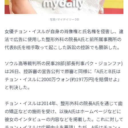
写真=マイデイリー DB
女優チョン・イスルが自身の肖像権と氏名権を侵害し、違
法で広告に使用した整形外科の院長A氏と前所属事務所の
代表B氏を相手取って起こした訴訟の控訴でも勝訴した。
ソウル高等裁判所の民事28部(部長判事パク・ジョンファ)
は26日、控訴審の宣告公判で原審と同様に「A氏とB氏は
チョン・イスルに2000万ウォン(約197万円)を賠償せよ」
と判決した。
チョン・イスルは2014年、整形外科の院長A氏を通じて歯
の矯正などの施術を受け、以後A氏はホームページなどに
彼女のインタビューの内容などを掲載した。これに対して
チョン・イスルは広報中止を要請したが、A氏はチョン・