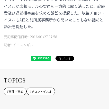
イスルが広報モデルの契約を一方的に取り消したと、診療
費及び遅延損害金を求める訴訟を提起した。以後チョン・
イスルもA氏と前所属事務所から聞いたこともない話だと
訴訟を提起した。
元記事配信日時 :
2016/01/27 07:58
記者 :
イ・スンギル
TOPICS
#
事件・事故
#
チョン・イスル