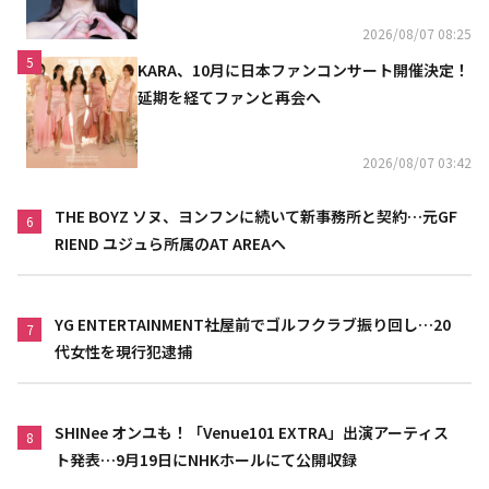
2026/08/07 08:25
5
KARA、10月に日本ファンコンサート開催決定！
延期を経てファンと再会へ
2026/08/07 03:42
THE BOYZ ソヌ、ヨンフンに続いて新事務所と契約…元GF
6
RIEND ユジュら所属のAT AREAへ
YG ENTERTAINMENT社屋前でゴルフクラブ振り回し…20
7
代女性を現行犯逮捕
SHINee オンユも！「Venue101 EXTRA」出演アーティス
8
ト発表…9月19日にNHKホールにて公開収録