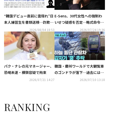
“韓国デビュー直前に雲隠れ”日
E-Sens、30代女性への強制わ
本人練習生を書類送検…詐欺の
いせつ疑惑を否定…略式命令に
疑い
不服・正式裁判へ
2026/08/04 18:53
2026/07/24 19:36
パク・ナレの元マネージャー、
韓国・慶州ワールドで大観覧車
恐喝未遂・横領容疑で拘束
のゴンドラが落下…過去にはZB
1メンバーも搭乗
2026/07/21 14:27
2026/07/10 13:18
RANKING