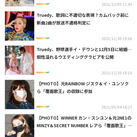
2021/12/05 11:45
Truedy、歌詞に不適切な表現？カムバック前に
新曲2曲が放送不適格判定に
2021/11/30 19:00
Truedy、野球選手イ・デウンと12月5日に結婚…
個性溢れるウエディンググラビアを公開
2021/11/20 18:10
【PHOTO】元RAINBOW ジスク＆イ・ユンソク
ら「覆面歌王」の収録に参加
2021/05/04 18:27
【PHOTO】WINNER カン・スンユン＆元2NE1の
MINZY＆SECRET NUMBER レアら「覆面歌王」の
収録に参加（動画あり）