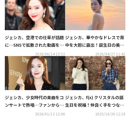
ジェシカ、空港での仕草が話題
ジェシカ、華やかなドレスで背
に…SNSで拡散された動画を釈
中を大胆に露出！誕生日の美し
明
い記念ショット公開
2026/06/14 15:52
2026/04/27 11:41
ジェシカ、少女時代の楽曲をコ
ジェシカ、f(x) クリスタルの誕
ンサートで熱唱…ファンから
生日を祝福！仲良く手をつない
様々な反応
で歩く姿も
2026/01/13 12:06
2025/10/26 12:18