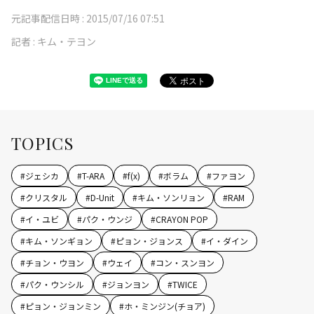
元記事配信日時 :
2015/07/16 07:51
記者 :
キム・テヨン
TOPICS
#
ジェシカ
#
T-ARA
#
f(x)
#
ボラム
#
ファヨン
#
クリスタル
#
D-Unit
#
キム・ソンリョン
#
RAM
#
イ・ユビ
#
パク・ウンジ
#
CRAYON POP
#
キム・ソンギョン
#
ピョン・ジョンス
#
イ・ダイン
#
チョン・ウヨン
#
ウェイ
#
コン・スンヨン
#
パク・ウンシル
#
ジョンヨン
#
TWICE
#
ピョン・ジョンミン
#
ホ・ミンジン(チョア)