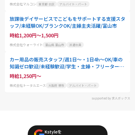
株式会社マルコシ
東京都 北区
アルバイト・パート
放課後デイサービスでこどもをサポートする支援スタ
ッフ/未経験OK/ブランクOK/主婦主夫活躍/富山市
時給1,200円～1,500円
株式会社ウォーライト
富山県 富山市
派遣社員
カー用品の販売スタッフ/週1日～・1日4h～OK/車の
知識ゼロ歓迎/未経験歓迎/学生・主婦・フリーター大
歓迎
時給1,250円～
株式会社トータルエース
大阪府 堺市
アルバイト・パート
supported by 求人ボックス
Kstyleを