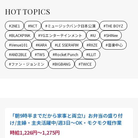
HOT TOPICS
#
2NE1
#
NCT
#
ミュージックバンク日本公演
#
THE BOYZ
#
BLACKPINK
#
YGエンターテインメント
#
IU
#
SHINee
#
Venue101
#
KARA
#
LE SSERAFIM
#
RIIZE
#
音楽中心
#
AND2BLE
#
TWS
#
Rocket Punch
#
ILLIT
#
ファン・ジョンミン
#
BIGBANG
#
TWICE
「朝9時半までだから家事と両立!」お弁当の盛り付
け/主婦・主夫活躍中/週3日～OK・モクモク軽作業
時給1,226円～1,275円