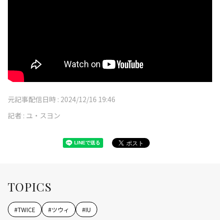
元記事配信日時 :
2024/12/16 19:46
記者 :
ユ・スヨン
TOPICS
#
TWICE
#
ツウィ
#
IU