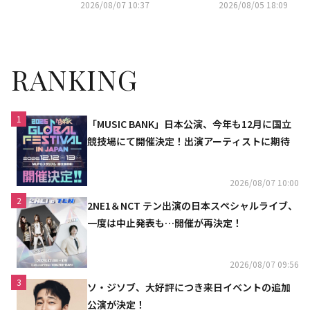
（動画あり）
推しタイプ別調査の結果が明ら
2026/08/07 10:37
2026/08/05 18:09
かに
RANKING
1
「MUSIC BANK」日本公演、今年も12月に国立
競技場にて開催決定！出演アーティストに期待
2026/08/07 10:00
2
2NE1＆NCT テン出演の日本スペシャルライブ、
一度は中止発表も…開催が再決定！
2026/08/07 09:56
3
ソ・ジソブ、大好評につき来日イベントの追加
公演が決定！