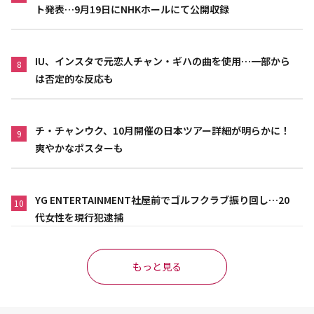
ト発表…9月19日にNHKホールにて公開収録
IU、インスタで元恋人チャン・ギハの曲を使用…一部から
8
は否定的な反応も
チ・チャンウク、10月開催の日本ツアー詳細が明らかに！
9
爽やかなポスターも
YG ENTERTAINMENT社屋前でゴルフクラブ振り回し…20
10
代女性を現行犯逮捕
もっと見る