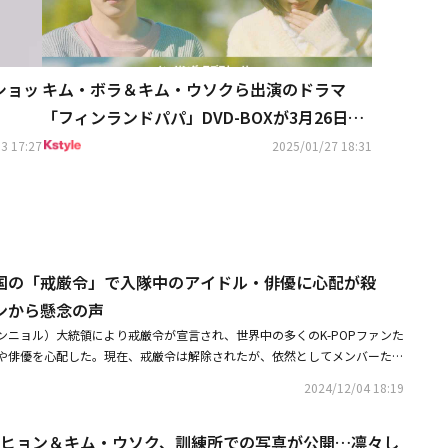
ショッ
キム・ボラ＆キム・ウソクら出演のドラマ
「フィンランドパパ」DVD-BOXが3月26日に
発売決定！
3 17:27
2025/01/27 18:31
韓国の「戒厳令」で入隊中のアイドル・俳優に心配が殺
ンから懸念の声
ンニョル）大統領により戒厳令が宣言され、世界中の多くのK-POPファンた
や俳優を心配した。現在、戒厳令は解除されたが、依然としてメンバーたち
いている。尹錫悦大統領は3日夜10時25分頃（以下、韓国時間）、龍山（ヨ
2024/12/04 18:19
談話を行い、戒厳令を宣言した。そのため、一時「現役軍人の除隊日が延期
乱が生じていた。現在、BTSのメンバーRM、ジミン、V、ジョングクは陸軍
ジェヒョン＆キム・ウソク、訓練所での写真が公開…凛々し
そのため、4人のメンバーの除隊日についても関心が集まった。世界中のフ