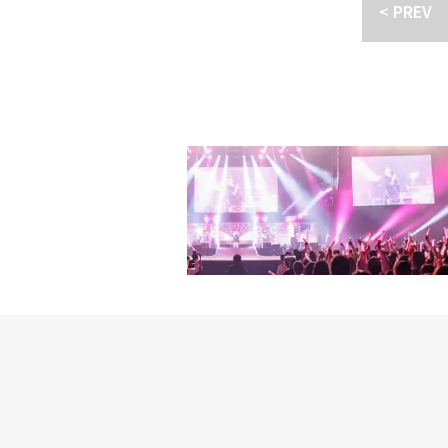
ークレットロマンスだ。
< PREV
宣伝に力を入れたい」と
生徒に崇められるカン・
くて、たくさん呼吸を合
ム・ジウン役を演じ、ラ
シーンで気楽な環境を作
る「0時限目のシンデレ
話した。またキム・ウソ
であるだけに、注目が集ま
「僕は監督と打ち合わせ
ーとして活動し、2020年
は、「それでメッセージ
「不可殺」「フィンラン
んだ』と少し慌てた」と
01年生まれのカン・ナ
多いし、親友や家族のよ
ル」「九尾狐伝1938
ュー作なので力になりた
る。・共演から交際キム
ラ」は全8話で、ケーブ
ム・ウソク、女優との熱
IPTVとOTTプラットフォ
TO】熱愛発覚キム・ウ
作発表会に出席・共演か
集まる