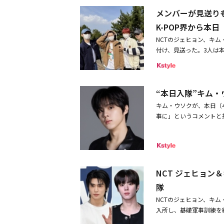
稿者情報を知ることがで
メンバーが見送りも
変。物語は、彼女が知っ
くジウンの成長を描く。
K-POP界から本日
男性アイドルグループUP
NCTのジェヒョン、キム
ンミン役をチェ・ゴン、情
付け、見送った。3人は
のソン・ドンピョ、そし
軍現役として国防の義務
織りなす学園シークレット
を見送った。この様子は
BEMA」にて独占配信が
stagramを通じて坊
11月11日（月）12時～
“本日入隊”キム
X（旧Twitter）を通
日にオープンします
う」というコメントと共
キム・ウソクが、本日（4
なった彼の頭をなでており
事に」というコメントと
「一緒にする旅を期待し
て」という文字を作った
開・NCT ジェヒョン＆キ
ュアルで注目を集めた。
る。NCTのジェヒョン
プUP10TION、X1のメ
めた。その後、ドラマ「
NCT ジェヒョン＆
手、俳優として活発な活
隊
場に揃って登場ドラマ「
NCTのジェヒョン、キム
＆VANNER ヘソン、本日
入所し、基礎軍事訓練を
ンは陸軍現役で国防の義務