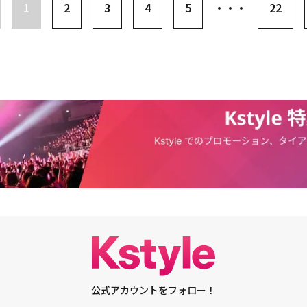
キム・ウソクは大手芸能事務所のアイドル練習生で、完璧な存在として全校
1
2
3
4
5
・・・
22
語った。カン・ナオンも「ウビン（キム・ウソク）と一緒に出るシーンが多
ウビン役を演じる。カン・ナオンは友達と上手く付き合えない人気者のキ
わせたけれど、いつも楽にしてくれたし、感情的に没入しなければならない
ブラインを形成する。こうした中で2人は、10月29日に開催が予定されてい
ってくれて感謝した。今日のような状況については、私も同じ気持ちだ」と
ラ」制作発表会に出席する。熱愛を認めた後、初めて一緒に参加する公の場
クは、X1として一緒に活動したソン・ドンピョと共演した感想も伝えた。
る。1996年生まれのキム・ウソクは、グループUP10TION、X1のメンバ
をする日、ドンピョがキャスティングされた事実を先に知った」と言った彼
のウェブドラマ「TWENTY-TWENTY」で演技を始めた。その後、ドラマ
を送ったけれど、まだ合格の話を聞いていないと言われて、『ああ、そうな
ドパパ」「夜になりました」などに出演。11月4日に入隊を控えている。20
話した。また「X1というグループは活動の期間が短かったけれど、交流も
オンは、2022年に「ブラインド」でデビュー。これまで「イルタスキャンダ
うな関係だ。一緒に出演するという話を聞いた時とても嬉しかったし、デビ
」「ウエディング・インポッシブル」「ピラミッドゲーム」などに出演してい
くて、雰囲気を和らげようとした」と付け加えた。「0時限目のシンデレ
・ウソク、恋人との密着グラビアが話題にインタビューにも注目集まる・キ
ルチャンネルのシネマ天国で11月10日に放送がスタートし、放送の翌日から
愛を認める「ドラマ共演をきっかけに交際」
ーム（TVING、wavve、WATCHA）でVODサービスが提供される。・【PHO
ソク＆カン・ナオン、公の場に揃って登場ドラマ「0時限目のシンデレラ」制
ら交際キム・ウソク、恋人との密着グラビアが話題にインタビューにも注目
公式アカウントをフォロー！