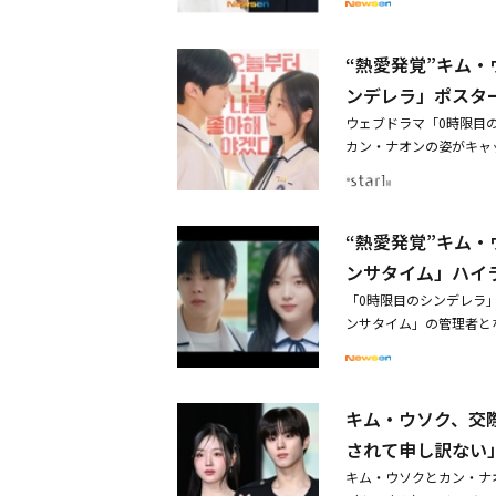
に作った思い出を回想し
を引いた。彼は4月に入
“熱愛発覚”キム
になった。ジェヒョンは20
ンなど様々なユニットで活発
ンデレラ」ポスタ
27日にソウル・オリンピ
ウェブドラマ「0時限目
ど、ファンとコミュニケー
カン・ナオンの姿がキャ
ーリー機能を通じて「長い
人の姿を盛り込んだ胸を
としてデビューし、Mnet
キム・ジウン（カン・ナ
た。その後、ソロ歌手や
見つめ合い、妙な雰囲気
催。ウェブドラマ「0時
“熱愛発覚”キム
好きにならなきゃ」と書
ン・ナオンとの熱愛を認め、
ニティアプリ「インサタ
ンサタイム」ハイ
ME」で優勝し、注目を集
ダーの略語、いつも一人
ェヒョン、本日（11/
「0時限目のシンデレラ
の略語、皆の人気者）の
カン・ナオンと公の場に揃
ンサタイム」の管理者と
8話で制作された同作は
R ヘソン、11月4日に
も一人で友達がいない人
者）の中に入ることで繰
集合ポスターを通じて、
キム・ウソク、交
に公開されたハイライト
イ・ドンミン（チェ・ゴ
されて申し訳ない
加できない人物だ。彼女
キム・ウソクとカン・ナ
AE（未来少年）出身の