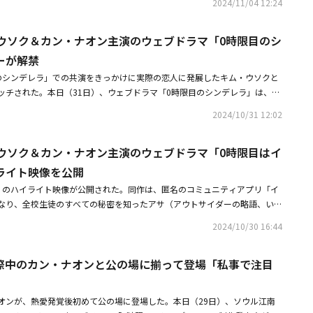
2024/11/04 12:24
て、一緒にする旅を期待して」という書き込みと共に、坊主姿を公開し、目
隊し、海軍で服務中のテヨンに続き、グループの中で2番目に入隊すること
・ウソク＆カン・ナオン主演のウェブドラマ「0時限目のシ
16年にNCTのメンバーとしてデビューし、NCT 127、NCT U、ドジェジョ
に活動した。入隊前にシングル「Unconditional」を発売し、10月26、
ーが解禁
ック公園ハンドボール競技場でファンコンサート「Mute」を開催するな
のシンデレラ」での共演をきっかけに実際の恋人に発展したキム・ウソクと
ションを取った。キム・ウソクは昨日（3日）、自身のInstagramのスト
ッチされた。本日（31日）、ウェブドラマ「0時限目のシンデレラ」は、2
髪は今日まで」と伝えた。彼は2015年にグループUP10TIONのメンバー
ときめかせるポスターを公開した。劇中、カン・ウビン（キム・ウソク）と
「PRODUCE X 101」を通じてプロジェクトグループX1のメンバーに選ばれ
2024/10/31 12:02
オン）は、イ・ドンミン（チェ・ゴン）と三角関係になる。彼らはお互いを
俳優として活動の幅を広げた。彼は最近、韓国でファンミーティングを開
を予告し、視聴者をときめかせた。ポスターには「今日から君、私のことを
限目のシンデレラ」の公開を控えている。さらに、同作で共演した女優カ
・ウソク＆カン・ナオン主演のウェブドラマ「0時限目はイ
かれており、2人の波乱万丈な学校生活を予告する。同作は、匿名のコミュ
話題を集めた。ヘソンの所属するグループVANNERは、JTBC「PEAK TI
イム」の管理者となり、全校生徒のすべての秘密を知ったアサ（アウトサイ
ライト映像を公開
めた。ゴン、ソングクに続き、グループから3人目の入隊となる。・NCT ジ
で友達がいない人）がどうしても仲間入りしたかったインサ（インサイダー
4）軍隊へ坊主姿を公開「一緒にする旅を期待して」・キム・ウソク、交際中の
」のハイライト映像が公開された。同作は、匿名のコミュニティアプリ「イ
中に入ることで繰り広げられる、ハイティーンシークレットロマンスだ。全
って登場「私事で注目されて申し訳ない」・「PEAKTIME」優勝のVANNE
なり、全校生徒のすべての秘密を知ったアサ（アウトサイダーの略語、いつ
、ケーブルチャンネルのシネマ天国で11月10日に放送がスタートする。
陸軍現役で入隊グループで3人目
）がどうしても仲間入りしたかったインサ（インサイダーの略語、皆の人気
2024/10/30 16:44
り広げられる、ハイティーンシークレットロマンスだ。先立って予告映像と
キム・ジウン（カン・ナオン）の波乱万丈の学校生活を予告した中、29日
際中のカン・ナオンと公の場に揃って登場「私事で注目
映像の中、ジウンをインサにするためのカン・ウビン（キム・ウソク）と
ン）の心理戦が注目を集める。ジウンは、学校で友人との会話になかなか参
」
はクラスの学級委員のミン・ソルヒ（ハン・チェリン）とモ・ボング（MIR
オンが、熱愛発覚後初めて公の場に登場した。本日（29日）、ソウル江南
ソン・ドンピョ）、ウビンを羨ましがり、彼らのようにインサになりたが