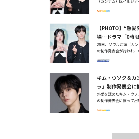
（カンナム）区イルジア
る。そんなある日、ジウ
われ、キム・ウソク、カ
題の匿名コミュニティ「
ン・チェリン、ペ・ハヌ
アサからの脱出を決心す
管理者となり、全校生徒
になる方法を教えてほし
【PHOTO】“熱
いない人）がどうしても
っぱいになったら、その
ことで繰り広げられる、
場…ドラマ「0時
する。これに対し、ウビ
のアイドル練習生で、友
せ、本放送への期待を高
29日、ソウル江南（カ
く付き合えないが、人気
てみるが不器用で友達と
の制作発表会が行われ、
たのは、キム・ウソクと
ジウンのそばにいるウビ
ン・ドンピョ、ハン・チ
説が出ると、事務所は「
に」と気にする姿で三角
ウソク、カン・ナオンが
発展した」と認めた。こ
いたジウンに「僕が教え
「作品撮影終了後、恋人
り、関心が高まった。ま
る。1日でアサを脱出す
キム・ウソク＆カ
る」と明かした。※この
ジに上がったキム・ウソ
終盤、ジウンに挨拶する
で、予めご了承ください
ラ」制作発表会に
張した表情でステージに
たのか、誰の協力を得た
ーにも注目集まる・キム
影は行われなかった。そ
熱愛を認めたキム・ウソ
と、彼女をめぐって三角
に撮影した。スリーショ
の制作発表会に揃って出
告している。
ン・ナオンの関係を意識
カン・ナオンと作品撮影
は、取材陣の要請によっ
ようお願いする」と伝え
ーズを取った。その後、
で共演し、その後本当の
たことについて「ナオン
理者となり、全校生徒の
だと思った。僕が学ぶ立
ない人）がどうしても仲
れから「ドラマ放送前に