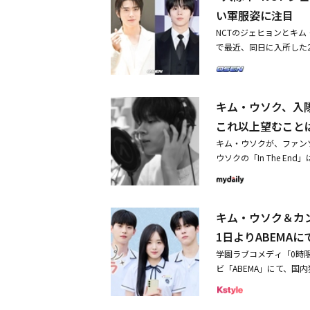
ァンは予期せぬニュースに
い軍服姿に注目
かメンバーたちが無事に
NCTのジェヒョンとキ
戒厳令が宣言されたと聞
で最近、同日に入所した
願う」「メンバーたちが
開された写真には、14
を心配した。その後、国
は中隊長役を務めたキム
を可決し、尹錫悦大統領
2週間ですっかり軍人に
表。そのため、RM、ジ
キム・ウソク、入隊
新兵教育隊で訓練を終え
に社会に復帰できること
ターテインメントは「N
これ以上望むこと
記事を共有し、「メンバ
し、「11月4日に現役
をつけてください」「地
キム・ウソクが、ファン
する日まで、変わらぬ応
れはどういうことですか
ウソクの「In The 
所属事務所BLITZWA
た。RMとVは2025年
同曲は、彼が作詞に参加
する」と入隊を発表した
で服務中だ。翌日の202
で彼は、「これ以上何を望
ュー後初めて公開恋愛を
で、国防の義務を果たして
一緒に過ごすという思い
の撮影終了後に恋人関係
NSTA Xのキヒョン、ジ
キム・ウソク＆カ
という気持ちと率直な告
い、韓国でもファンミー
キム・ドンフィ、イ・ド
目のシンデレラ」で、す
1日よりABEMA
陸軍軍楽隊に入隊した。
メンバーが軍服務中であるMON
人気者という意味の新造
ョン、入隊中のテヨンの
学園ラブコメディ「0時限
の生放送中、緊張した様
した。キム・ウソクは4
ファンソング「In The
ビ「ABEMA」にて、
ン・ジュンギ＆IVE ユ
ム・ウソク、坊主姿でフ
になりたいと密かに願う
のI․M、ラジオ放送中
公の場に揃って登場「私
日、匿名コミュニティ「