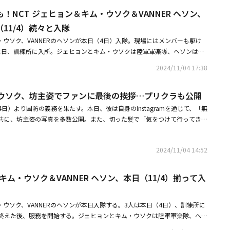
きるようになる。この力で人気者グループの一員となり、ジウンの生活は一
！NCT ジェヒョン＆キム・ウソク＆VANNER ヘソン、
てしまった人気者たちの秘密、そして目立たない存在から一気に変わってい
さらに、豪華なキャスト陣にも注目。学園のスターであるカン・ウビン役を
（11/4）続々と入隊
10TION、X1出身の俳優キム・ウソクが演じるほか、ジウンの幼馴染イ・ド
・ウソク、VANNERのヘソンが本日（4日）入隊。現場にはメンバーも駆け
報通のモ・ボング役を男性アイドルグループX1、MIRAE（未来少年）出身
本日、訓練所に入所。ジェヒョンとキム・ウソクは陸軍軍楽隊、ヘソンは陸
て完璧主義者のミン・ソルヒ役をハン・チェリンが演じる。豪華キャストが
を果たす。入隊中のテヨンを含むNCTのメンバーたちは、現場でジェヒョン
ラブコメディ「0時限目のシンデレラ」は、11月11日（月）12時より「A
2024/11/04 17:38
ネット上で拡散され、ファンの注目を集めた。またキム・ウソクは自身のIn
スタートする。■作品情報「0時限目のシンデレラ」第1話～第4話：2024年
主姿を公開し、ファンに最後の挨拶を伝えた。さらにヘソンは、VANNERの公式
第5話～第8話：2024年11月18日（月）12時～配信ページはこちら※11月11
・ウソク、坊主姿でファンに最後の挨拶…プリクラも公開
じて、「20241104、行ってきます！ もう一度会うその日、一緒に永遠を歌お
に、メンバーと撮った写真を公開。メンバーたちはヘソンを囲んで、坊主に
日）より国防の義務を果たす。本日、彼は自身のInstagramを通じて、「無
、目を引いた。・NCT ジェヒョン、本日（11/4）軍隊へ坊主姿を公開
共に、坊主姿の写真を多数公開。また、切った髪で「気をつけて行ってき
て」・本日入隊キム・ウソク、坊主姿でファンに最後の挨拶プリクラも公
写真も目を引いた。はっきりとした目鼻立ちの彼は、坊主頭でも優れたビジ
ム・ウソク＆VANNER ヘソン、本日（11/4）揃って入隊
彼は本日訓練所に入所。基礎軍事訓練を終えた後、陸軍軍楽隊として服務す
2024/11/04 14:52
も同日に入隊し、陸軍軍楽隊で国防の義務を果たす。キム・ウソクは、グルー
ンバーとして活動。2020年のウェブドラマ「TWENTY-TWENTY」で演技を始
不可殺」「フィンランドパパ」「夜になりました」などに出演し、ソロ歌
キム・ウソク＆VANNER ヘソン、本日（11/4）揃って入
動を展開した。・【PHOTO】熱愛発覚キム・ウソク＆カン・ナオン、公の
0時限目のシンデレラ」制作発表会に出席・NCT ジェヒョン＆キム・ウソク
・ウソク、VANNERのヘソンが本日入隊する。3人は本日（4日）、訓練所に
（11/4）揃って入隊
終えた後、服務を開始する。ジェヒョンとキム・ウソクは陸軍軍楽隊、ヘソ
を果たす。ジェヒョンは入隊に先立ち、自身のInstagramを通じて「一緒