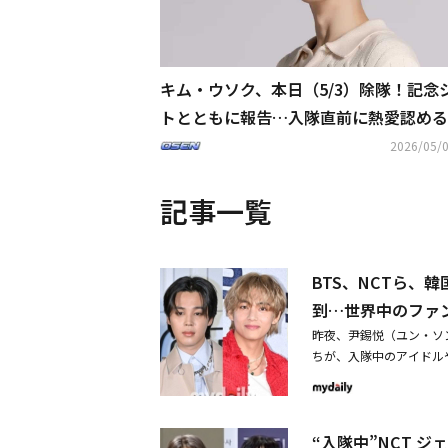
キム・ウソク、本日（5/3）除隊！記念
トとともに報告…入隊直前に熱愛認める
2026/05/0
記事一覧
BTS、NCTら、
到…世界中のファ
昨夜、尹錫悦（ユン・ソ
ちが、入隊中のアイドル
の安全を懸念する声が続
ンサン）大統領室で緊急
となる」と発表され、混
“入隊中”NCT 
現役として軍服務中だ。