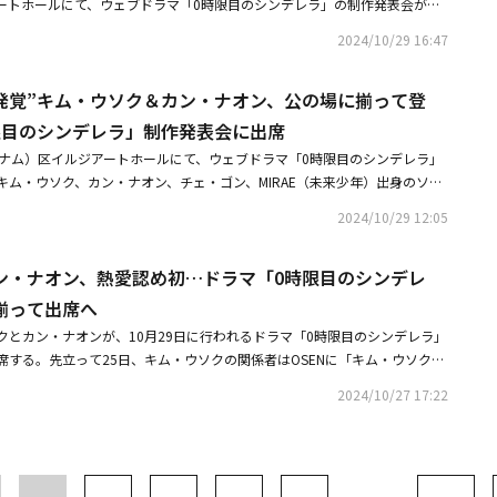
ートホールにて、ウェブドラマ「0時限目のシンデレラ」の制作発表会が行
ンはバス停で謎のスマートフォンを発見するが、その中にはカオン高校で話
ン・ナオン、チェ・ゴン、MIRAE（未来少年）出身のソン・ドンピョ、ハ
インサタイム」の管理者権限が実行されていることを知り、これを利用して
2024/10/29 16:47
ル監督が登場した。同作は、匿名のコミュニティアプリ「インサタイム」の
る。ジウンはウビンに「今すぐ講堂に来い」というメモを残し、彼にインサ
のすべての秘密を知ったアサ（アウトサイダーの略語、いつも一人で友達が
いと頼む。また、彼女はウビンに「インタ（インサタイム）に私の名前がい
愛発覚”キム・ウソク＆カン・ナオン、公の場に揃って登
仲間入りしたかったインサ（インサイダーの略語、皆の人気者）の中に入る
時に私たちの取引は終わるということで」とし、彼の弱みを握って脅迫まで
ハイティーンシークレットロマンスだ。キム・ウソクは大手プロダクション
限目のシンデレラ」制作発表会に出席
ンは「チンピラか」と返し、彼女とのケミストリー（相手との相性）を見
達の人気を独占した人気者のカン・ウビン役を、カン・ナオンは友達とうま
めている。ジウンはウビンに言われた通りにインサになる方法を友達に使っ
ンナム）区イルジアートホールにて、ウェブドラマ「0時限目のシンデレラ」
者になりたがるキム・ジウン役に扮し、恋愛模様を披露する。今回注目され
かかわるのが苦手が様子。その時、秘密の転校生ドンミンが登場する。彼は
キム・ウソク、カン・ナオン、チェ・ゴン、MIRAE（未来少年）出身のソ
カン・ナオンが現実でも交際しているということだ。先立って25日、熱愛
ンを警戒し、「変な子たちと遊ぼうとしたら、僕がちゃんと止めてあげたの
ェリン、ペ・ハヌル監督が登場した。発表会には、最近熱愛を認めたキム・
キム・ウソクとカン・ナオンがドラマの撮影を終えた後、慎重に恋人関係に
2024/10/29 12:05
関係を形成する。その後、ドンミンはウビンからインサになる方法を習って
揃って出席し、視線を集めた。先立って25日、キム・ウソクの関係者は
の日の制作発表会は、二人が交際を認めた後、初めて一緒に登場する場であ
てあげる。そのインサというのが何なのか」と言い、ウビンは「見せてあげ
関係に発展したことを確認した。温かい目で見守ってくださるようお願いす
ず、本格的な質疑応答を控え、フォトタイムが設けられた。一番先にステー
る方法」と答え、自信満々な態度でドンミンと心理戦を繰り広げる。映像の
ン・ナオン、熱愛認め初…ドラマ「0時限目のシンデレ
記事は現地メディアの取材によるものです。写真にばらつきがございますの
クは、緊張したように固い表情でポーズを取った。カン・ナオンも、やや緊
ボングと麻辣湯を食べに行こうと誘うソルヒの姿は、彼女がアサを脱出でき
。・共演から交際キム・ウソク、恋人との密着グラビアが話題にインタビュ
揃って出席へ
上がった。恋愛ドラマであるにもかかわらず、男女主人公のツーショット撮
のか、視聴者の好奇心を刺激する。アサを脱出したい自称インサのジウン
・ウソク、女優との熱愛を認める「ドラマ共演をきっかけに交際」
の代わり、キム・ウソク、カン・ナオン、チェ・ゴンが同時に登場し、一緒
クとカン・ナオンが、10月29日に行われるドラマ「0時限目のシンデレラ」
関係を形成しているウビンとドンミンの姿が、人気ウェブドラマの誕生を予
ットを撮影する際、女優が中央に立つのが一般的だが、キム・ウソクとカ
席する。先立って25日、キム・ウソクの関係者はOSENに「キム・ウソクが
したようにチェ・ゴンが中央に立ち、目を引いた。それからカン・ナオン
終了後、恋人関係に発展したことを確認した。温かい目で見守ってくださる
2024/10/27 17:22
て中央に場所を移し、キム・ウソクはポケットに手を入れたまま無表情でポ
た。2人は11月に公開を控えているウェブドラマ「0時限目のシンデレラ」
質疑応答が行われた。キム・ウソクは、カン・ナオンと恋人役として共演し
恋人に発展した。同作は、匿名のコミュニティアプリ「インサタイム」の管
さんとは初めて呼吸を合わせた時もそうだし、台本の読み合わせの時も上手
すべての秘密を知ったアサ（アウトサイダーの略語、いつも一人で友達がい
場で、全ての俳優からたくさん学んでエネルギーをもらった」と伝えた。そ
間入りしたかったインサの群れに入ることで繰り広げられるハイティーンシ
、私事で注目されることになって申し訳ない。今日はできるだけ、ドラマの