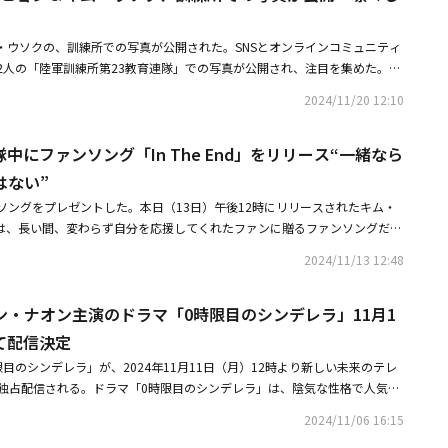
WeverseやXなど、SNSを通じて各国の言葉で「何が起きているの？ どう
除隊できるようにしてほしい」「まさか除隊日が延期になるの？」「韓国で
ム・ウソクの、訓練所での写真が公開された。SNSとオンラインコミュニティ
いたが、安全であってほしい」「とても心配だけれど、大丈夫であることを
2人の「陸軍訓練所第23教育連隊」での写真が公開され、注目を集めた。公
元気で、安全に除隊することを祈る」などのコメントを残し、メンバーたち
人の訓練生の姿が収められている。中央にはジェヒョンが座り、一番右側に
会は4日午前1時頃、在席議員190人全員の賛成で、戒厳令解除要求の決議案
2024/11/20 12:10
・ウソクが座っている。2人は軍服姿で凛々しいポーズを披露し、入隊して
は戒厳令宣言から約6時間後の同日午前4時30分頃、戒厳令を解除すると発
なった雰囲気だ。遠くから見ても目立つビジュアルで感嘆を誘った。2人は
ミン、V、ジョングクをはじめとするすべての現役軍人は、本来の除隊予定日
中にファンソング「In The End」をリリース“一緒なら
、修了式の後はそれぞれ別の部隊に配属されるという。先立って、SMエン
になった。ファンたちは「韓国の尹錫悦大統領が戒厳令を解除した」という
CTのジェヒョンは陸軍軍楽隊に志願し、兵務庁から合格の通知を受けた」と
はない”
ーたちをどうか守ってください」「状況が良くなって幸いですが、安全に気
で入隊し、新兵教育隊を経て陸軍軍楽隊で服務する。兵役を終えて元気に復帰
球の反対側で、BTSの安全を祈ります」「今日はジンの誕生日だけれど、こ
ソングをプレゼントした。本日（13日）午後12時にリリースされたキム・
援と愛をお願いしたい」と伝えた。軍楽隊で現役服務中のキム・ウソクも、
？ ソクジン（ジンの本名）から大丈夫だと聞きたい」などの反応を見せ
End」は、長い間、変わらず自分を応援してくれたファンに贈るファンソングだ。
Yエンターテインメントを通じて「健康に服務を終え、さらに成熟した姿で挨拶
6月10日に除隊する予定で、それぞれ軍楽隊、軍事警察団の特殊任務隊（SDT）
して特別な意味を加えた。繊細な感性とパワフルなボーカルが印象的な同曲
。キム・ウソクは入隊直前に女優のカン・ナオンとの熱愛が報じられ、デビ
2024/11/13 12:48
5年6月11日に除隊するジミンとジョングクは、陸軍第5歩兵師団砲兵旅団
むのか、君さえいれば move on」という歌詞を通じて、いつもファンと
始めた。ウェブドラマ「0時限目のシンデレラ」で共演した2人は、ドラマ
いる。現在、芸能界からはBTSをはじめ、NCTのジェヒョン、テヨン、MO
を込めた。そして、新しい道でもファンと一緒ならこれ以上望むことはない
に発展したという。また彼は、入隊直前まで東京と大阪で日本のファンに会
ュホン、ヒョンウォン、iKONのBOBBY、ユニョン、ジナン、チャヌ、俳優の
ン・ナオン主演のドラマ「0時限目のシンデレラ」11月1
白を伝えた。彼は韓国で10日より放送がスタートしたウェブドラマ「0時限
ティングなどでファンと交流した。ジェヒョンとキム・ウソクは今月4日、
ヒョン、ソン・ガン、キム・ウソクなどが現役軍人として服役中だ。特に、
べてが完璧に見えるが秘密を隠しているインサ（インサイダーの略で、皆の
にて配信決定
軍隊の同期として共に服務し、国防の義務を果たす予定だ。・NCT ジェヒ
STA XのI.Mは、昨日（3日）午後、KBS Cool FM「KISS THE RADIO」
語）のカン・ウビン役に扮し、温かみのある高校生ビジュアルを完璧に表現
姿もメンバーとの仲睦まじい集合ショットを公開・キム・ウソク、入隊中に
目のシンデレラ」が、2024年11月11日（月）12時より新しい未来のテレ
子で戒厳令の速報を知らせ、リスナーの注目を浴びた。・ハン・ソヒからソ
日、陸軍軍楽隊として入隊し、国防の義務を果たしている。・本日入隊キ
 End」をリリース一緒ならこれ以上望むことはない
国内独占配信される。ドラマ「0時限目のシンデレラ」は、陰気な性格で人気者
ジンまで、戒厳令の解除うけ明日以降は予定通りイベント開催へ・MONSTA X
ァンに最後の挨拶プリクラも公開・キム・ウソク、交際中のカン・ナオンと
少女キム・ジウン（カン・ナオン）が主人公の学園ドラマだ。彼女はある
に韓国・尹大統領の戒厳令のニュースを伝える緊張した姿も
事で注目されて申し訳ない」
2024/11/06 16:15
人気者タイム」を管理するアプリを手に入れ、全校生徒の秘密や掲示板の投