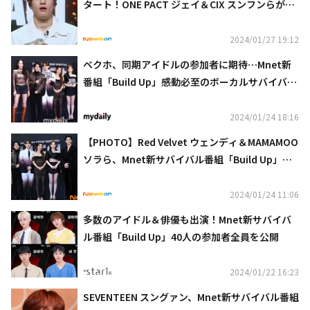
タート！ONE PACT ジェイ＆CIX スンフンらが登
場
2024/01/27 19:12
ベクホ、同期アイドルの参加者に期待…Mnet新
番組「Build Up」感動必至のボーカルサバイバル
が始動
2024/01/24 18:16
【PHOTO】Red Velvet ウェンディ＆MAMAMOO
ソラら、Mnet新サバイバル番組「Build Up」制
作発表会
2024/01/24 11:06
多数のアイドル＆俳優も出演！Mnet新サバイバ
ル番組「Build Up」40人の参加者全員を公開
2024/01/22 16:23
SEVENTEEN スングァン、Mnet新サバイバル番組