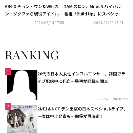
AB6IX チョン・ウン＆WEi カ
2AM スロン、Mnetサバイバル
ン・ソクファら現役アイドル出
番組「Build Up」にスペシャル
演！サバイバル番組「Build U
審査員として出演！
2024/03/14 17:55
2024/02/22 16:01
p」3月18日よりABEMAで放送
スタート
RANKING
1
20代の日本人女性インフルエンサー、韓国でラ
イブ配信中に死亡…警察が経緯を調査
2026/08/06 02:59
2
2NE1＆NCT テン出演の日本スペシャルライブ、
一度は中止発表も…開催が再決定！