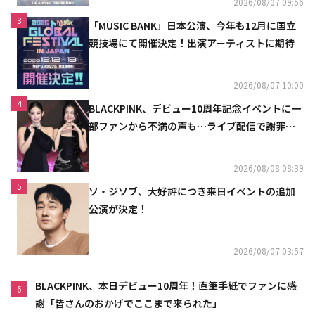
2026/08/07 09:56
3
「MUSIC BANK」日本公演、今年も12月に国立
競技場にて開催決定！出演アーティストに期待
2026/08/07 10:00
4
BLACKPINK、デビュー10周年記念イベントに一
部ファンから不満の声も…ライブ配信で謝罪
「コミュニケーション不足だった」
2026/08/08 08:39
5
ソ・ジソブ、大好評につき来日イベントの追加
公演が決定！
2026/08/07 03:57
BLACKPINK、本日デビュー10周年！直筆手紙でファンに感
6
謝「皆さんのおかげでここまで来られた」