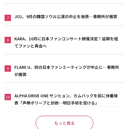
JO1、9月の韓国ソウル公演の中止を発表…事務所が謝罪
7
KARA、10月に日本ファンコンサート開催決定！延期を経
8
てファンと再会へ
FLARE U、初の日本ファンミーティングが中止に…事務所
9
が謝罪
ALPHA DRIVE ONE サンヒョン、カムバックを前に休養発
10
表「声帯ポリープと診断…明日手術を受ける」
もっと見る