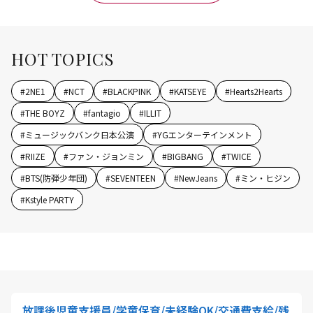
HOT TOPICS
#
2NE1
#
NCT
#
BLACKPINK
#
KATSEYE
#
Hearts2Hearts
#
THE BOYZ
#
fantagio
#
ILLIT
#
ミュージックバンク日本公演
#
YGエンターテインメント
#
RIIZE
#
ファン・ジョンミン
#
BIGBANG
#
TWICE
#
BTS(防弾少年団)
#
SEVENTEEN
#
NewJeans
#
ミン・ヒジン
#
Kstyle PARTY
放課後児童支援員/学童保育/未経験OK/交通費支給/残