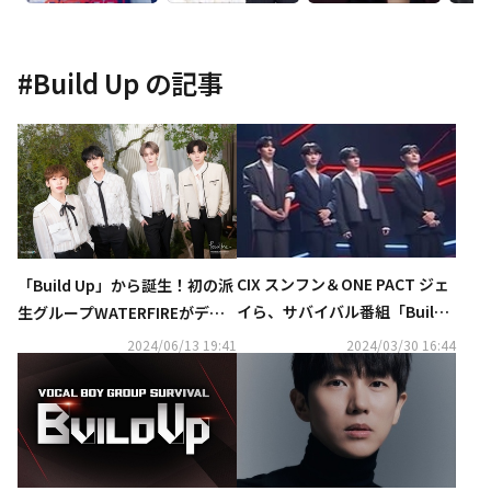
#
Build Up
の記事
CIX スンフン＆ONE PACT ジェ
「Build Up」から誕生！初の派
イら、サバイバル番組「Build
生グループWATERFIREがデビ
Up」の最終デビューメンバー
ュー“ファンと一緒なら何でも
2024/06/13 19:41
2024/03/30 16:44
に決定！5月には来日も
できる”