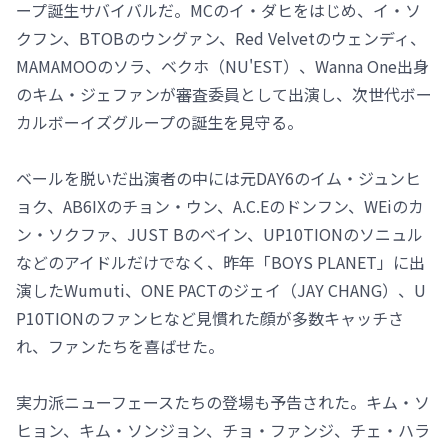
ープ誕生サバイバルだ。MCのイ・ダヒをはじめ、イ・ソ
クフン、BTOBのウングァン、Red Velvetのウェンディ、
MAMAMOOのソラ、ベクホ（NU'EST）、Wanna One出身
のキム・ジェファンが審査委員として出演し、次世代ボー
カルボーイズグループの誕生を見守る。
ベールを脱いだ出演者の中には元DAY6のイム・ジュンヒ
ョク、AB6IXのチョン・ウン、A.C.Eのドンフン、WEiのカ
ン・ソクファ、JUST Bのベイン、UP10TIONのソニュル
などのアイドルだけでなく、昨年「BOYS PLANET」に出
演したWumuti、ONE PACTのジェイ（JAY CHANG）、U
P10TIONのファンヒなど見慣れた顔が多数キャッチさ
れ、ファンたちを喜ばせた。
実力派ニューフェースたちの登場も予告された。キム・ソ
ヒョン、キム・ソンジョン、チョ・ファンジ、チェ・ハラ