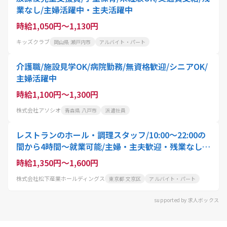
業なし/主婦活躍中・主夫活躍中
時給1,050円～1,130円
キッズクラブ
岡山県 瀬戸内市
アルバイト・パート
介護職/施設見学OK/病院勤務/無資格歓迎/シニアOK/
主婦活躍中
時給1,100円～1,300円
株式会社アソシオ
青森県 八戸市
派遣社員
レストランのホール・調理スタッフ/10:00〜22:00の
間から4時間〜就業可能/主婦・主夫歓迎・残業なし・
土日休み
時給1,350円～1,600円
株式会社松下産業ホールディングス
東京都 文京区
アルバイト・パート
supported by 求人ボックス