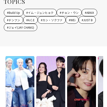
TOPICS
#
Build Up
#
イム・ジュンヒョク
#
チョン・ウン
#
AB6IX
#
ドンフン
#
A.C.E
#
カン・ソクファ
#
WEi
#
JUST B
#
ジェイ(JAY CHANG)