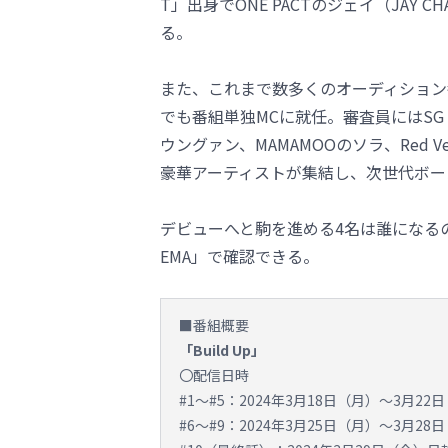
T」出身でONE PACTのジェイ（JAY
る。
また、これまで数多くのオーディション番
でも番組単独MCに就任。審査員にはSG W
ウングァン、MAMAMOOのソラ、Red V
豪華アーティストが集結し、次世代ボー
デビューへと駒を進める4名は誰になる
EMA」で確認できる。
■番組概要
「Build Up」
〇配信日時
#1～#5：2024年3月18日（月）～3月22
#6～#9：2024年3月25日（月）～3月28