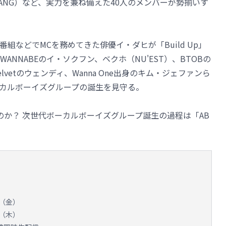
 CHANG）など、実力を兼ね備えた40人のメンバーが勢揃いす
組などでMCを務めてきた俳優イ・ダヒが「Build Up」
ANNABEのイ・ソクフン、ベクホ（NU'EST）、BTOBの
elvetのウェンディ、Wanna One出身のキム・ジェファンら
カルボーイズグループの誕生を見守る。
のか？ 次世代ボーカルボーイズグループ誕生の過程は「AB
日（金）
日（木）