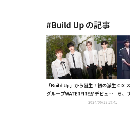
#
Build Up
の記事
CIX
「Build Up」から誕生！初の派生
ら、サ
グループWATERFIREがデビュ
の最
ー“ファンと一緒なら何でもでき
2024/06/13 19:41
5月
る”