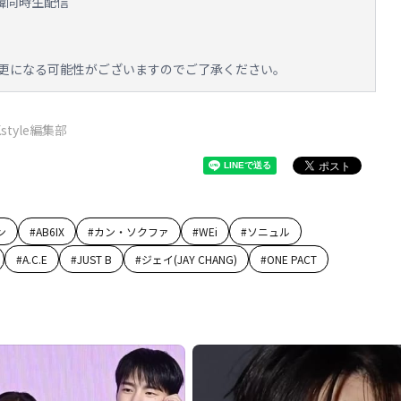
日韓同時生配信
更になる可能性がございますのでご了承ください。
Kstyle編集部
ン
#
AB6IX
#
カン・ソクファ
#
WEi
#
ソニュル
#
A.C.E
#
JUST B
#
ジェイ(JAY CHANG)
#
ONE PACT