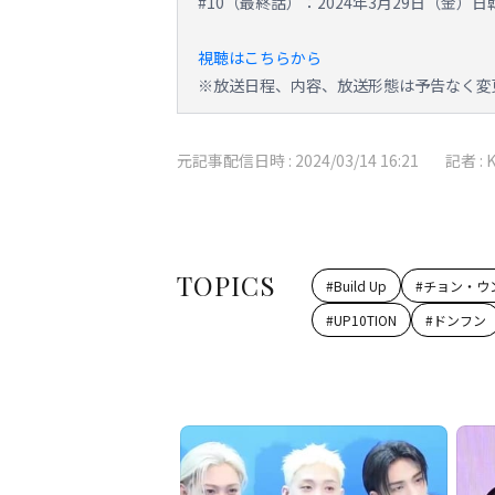
#10（最終話）：2024年3月29日（金）
視聴はこちらから
※放送日程、内容、放送形態は予告なく変
元記事配信日時 :
2024/03/14 16:21
記者 :
TOPICS
#
Build Up
#
チョン・ウ
#
UP10TION
#
ドンフン