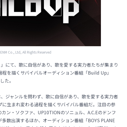
M Co., Ltd, All Rights Reserved
マ）」にて、歌に自信があり、歌を愛する実力者たちが集まり
程を描くサバイバルオーディション番組「Build Up」
した。
p」は、ジャンルを問わず、歌に自信があり、歌を愛する実力者
プに生まれ変わる過程を描くサバイバル番組だ。注目の参
のカン・ソクファ、UP10TIONのソニュル、A.C.Eのドンフ
が多数出演するほか、オーディション番組「BOYS PLANE