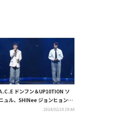
A․C․E ドンフン＆UP10TION ソ
ニュル、SHINee ジョンヒョンさ
んの「End of a day」を披露
2024/02/10 19:44