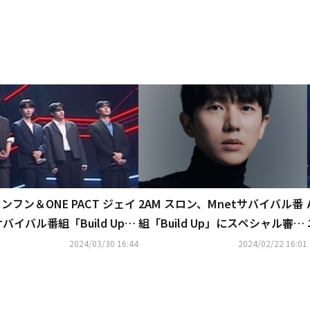
 スンフン＆ONE PACT ジェイ
2AM スロン、Mnetサバイバル番
バイバル番組「Build Up」
組「Build Up」にスペシャル審査
終デビューメンバーに決定！
員として出演！
2024/03/30 16:44
2024/02/22 16:01
には来日も