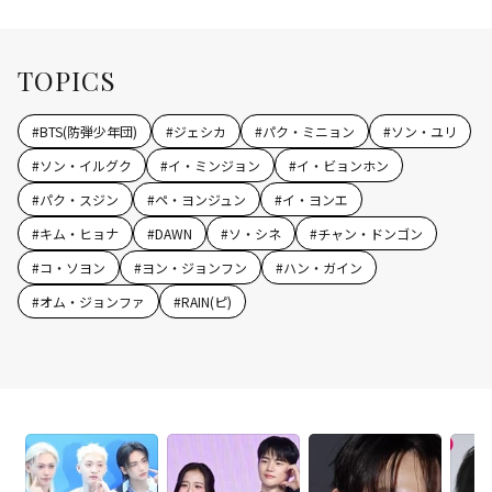
TOPICS
#
BTS(防弾少年団)
#
ジェシカ
#
パク・ミニョン
#
ソン・ユリ
#
ソン・イルグク
#
イ・ミンジョン
#
イ・ビョンホン
#
パク・スジン
#
ペ・ヨンジュン
#
イ・ヨンエ
#
キム・ヒョナ
#
DAWN
#
ソ・シネ
#
チャン・ドンゴン
#
コ・ソヨン
#
ヨン・ジョンフン
#
ハン・ガイン
#
オム・ジョンファ
#
RAIN(ピ)