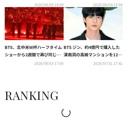
推しタイプ別調査の結果が明ら
に日本初上陸…イベントも開催
2026/08/05 18:09
2026/08/04 15:58
かに
決定
BTS、北中米W杯ハーフタイム
BTS ジン、約4億円で購入した
ショーから2週間で再び同じス
漢南洞の高級マンションを12億
テージに！2日間で15万7000人
円で売却…韓国メディアが報道
2026/08/03 17:00
2026/07/31 17:41
熱狂…マスコミ30社が集結
RANKING