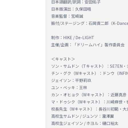
日本語翻訳/訳詞：安田佑子
日本版演出：久保田唱
音楽監督：宮崎誠
振付/ステージング：石岡貢二郎（K-Dance 
制作：HIKE / De-LIGHT
主催/企画：「ドリームハイ」製作委員会
＜キャスト＞
ソン・サムドン（Tキャスト）：SE7EN・
チン・グク（Wキャスト）：ドンウ（INFIN
ジェイソン：平野莉玖
ユン・ベッキ：王林
カン・オヒョク（Wキャスト）：近藤真彦
マ・ドゥシク（Wキャスト）：川崎麻世・
校長先生（Wキャスト）：長谷川初範・大
高校生サムドン / ジュンソ：瀧澤翼
高校生ジェイソン / ホヨル：樋口裕太