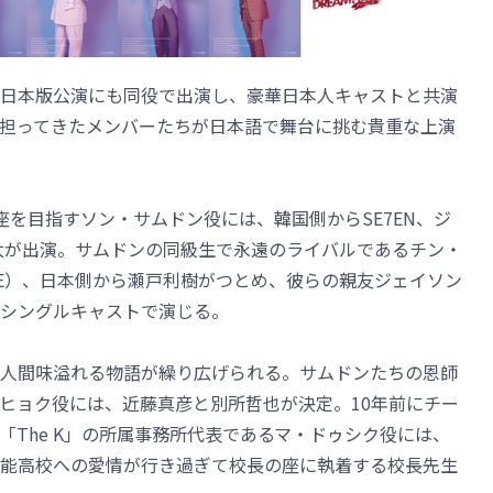
日本版公演にも同役で出演し、豪華日本人キャストと共演
展を担ってきたメンバーたちが日本語で舞台に挑む貴重な上演
の座を目指すソン・サムドン役には、韓国側からSE7EN、ジ
翔太が出演。サムドンの同級生で永遠のライバルであるチン・
ITE）、日本側から瀬戸利樹がつとめ、彼らの親友ジェイソン
シングルキャストで演じる。
人間味溢れる物語が繰り広げられる。サムドンたちの恩師
ヒョク役には、近藤真彦と別所哲也が決定。10年前にチー
The K」の所属事務所代表であるマ・ドゥシク役には、
能高校への愛情が行き過ぎて校長の座に執着する校長先生