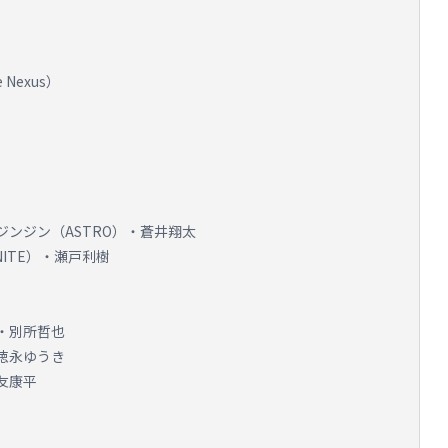
Nexus）
ジンジン（ASTRO）・蒼井翔太
ITE）・瀬戸利樹
・別所哲也
徳永ゆうき
友康平