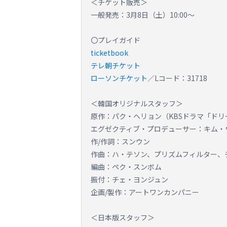
＜チケット販売＞
一般発売：3月8日（土）10:00～
〇プレイガイド
ticketbook
テレ朝チケット
ローソンチケット
／Lコード：31718
＜韓国オリジナルスタッフ＞
原作：パク・ヘリョン（KBSドラマ「ドリ
エグゼクティブ・プロデューサー：キム・
作/作詞：スンウン
作曲：ハ・テソン、プリズムフィルター、チ
編曲：ペク・スンボム
振付：チェ・ヨンジュン
企画/製作：アートワンカンパニー
＜日本版スタッフ＞