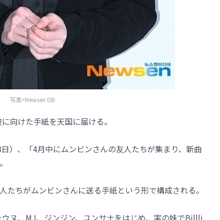
写真=Newsen DB
、彼に向けた手紙を天国に届ける。
日（28日）、「4月中にムンビンさんの友人たちが集まり、新曲
。
人たちがムンビンさんに送る手紙という形で構成される。
ウヌ、MJ、ジンジン、ユンサナをはじめ、実の妹でBillli