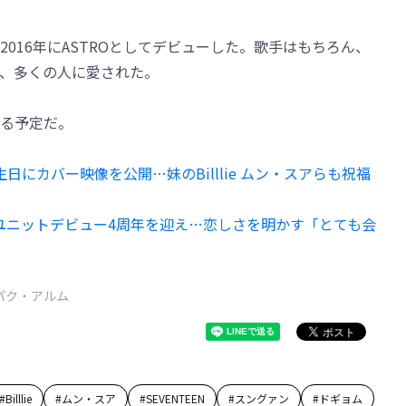
016年にASTROとしてデビューした。歌手はもちろん、
、多くの人に愛された。
る予定だ。
日にカバー映像を公開…妹のBilllie ムン・スアらも祝福
のユニットデビュー4周年を迎え…恋しさを明かす「とても会
パク・アルム
#
Billlie
#
ムン・スア
#
SEVENTEEN
#
スングァン
#
ドギョム