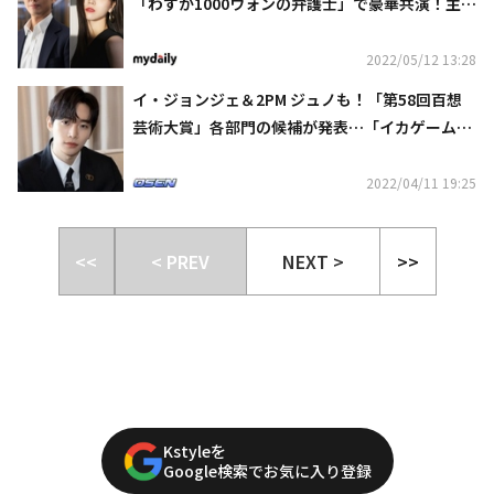
「わずか1000ウォンの弁護士」で豪華共演！主演
ラインナップを公開
2022/05/12 13:28
イ・ジョンジェ＆2PM ジュノも！「第58回百想
芸術大賞」各部門の候補が発表…「イカゲーム」
と「赤い袖先」の対決にも注目
2022/04/11 19:25
<<
< PREV
NEXT >
>>
Kstyleを
Google検索でお気に入り登録