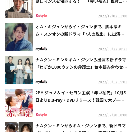
朝ロマンスを堪能する！ ―「赤い袖先」鑑賞コラ
ム
2022/12/02 11:00
オム・ギジュンからイ・ジュンまで、脚本家キ
ム・スンオクの新ドラマ「7人の脱出」に出演決
定！
2022/09/22 20:21
ナムグン・ミン＆キム・ジウンら出演の新ドラマ
「わずか1000ウォンの弁護士」台本読み合わせ現
場を公開
2022/08/12 15:01
2PM ジュノ＆イ・セヨン主演「赤い袖先」10月5
日よりBlu-ray・DVDリリース！韓国で大ブーム
を巻き起こしたラブロマンス超大作がいよいよ日
本上陸
2022/07/20 10:00
ナムグン・ミンからキム・ジウンまで、新ドラマ