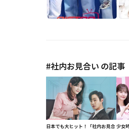
#
社内お見合い
の記事
日本でも大ヒット！「社内お見合
少女時