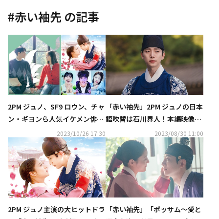
#
赤い袖先
の記事
2PM ジュノ、SF9 ロウン、チャ
「赤い袖先」2PM ジュノの日本
ン・ギヨンら人気イケメン俳優
語吹替は石川界人！本編映像＆
の出演作を大放出！CSホームド
インタビュー初公開“恋愛描写
2023/10/26 17:30
2023/08/30 11:00
ラマチャンネル11月ラインナッ
も真面目に演じました（笑）”
プ
2PM ジュノ主演の大ヒットドラ
「赤い袖先」「ポッサム～愛と