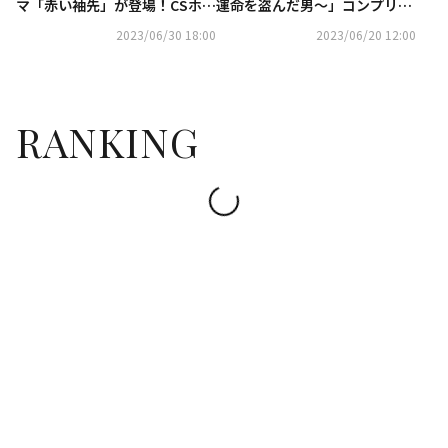
マ「赤い袖先」が登場！CSホー
運命を盗んだ男～」コンプリー
ムドラマチャンネル7月の韓ド
ト・シンプルBOXが登場！スペ
2023/06/30 18:00
2023/06/20 12:00
ララインナップ
シャルプライスで9月6日（水）
リリース決定
RANKING