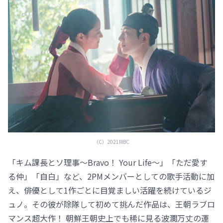
（C）2021MBC
「キム課長とソ理事～Bravo！ Your Life～」「ただ愛す
る仲」「自白」など、2PMメンバーとしての歌手活動に加
え、俳優として1作ごとに目覚ましい活躍を続けているジ
ュノ。その彼が除隊して初めて挑んだ作品は、王朝ラブロ
マンス超大作！ 朝鮮王朝史上でも稀に見る波瀾万丈の運