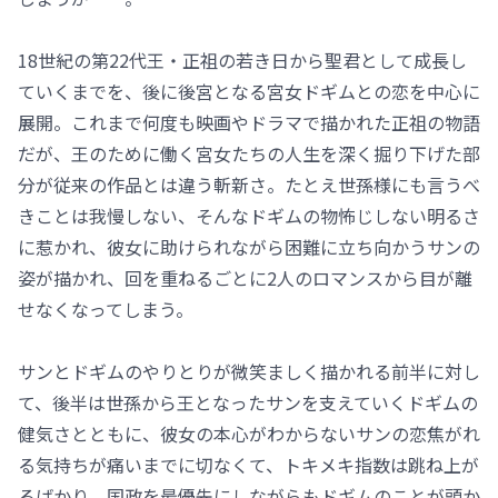
18世紀の第22代王・正祖の若き日から聖君として成長し
ていくまでを、後に後宮となる宮女ドギムとの恋を中心に
展開。これまで何度も映画やドラマで描かれた正祖の物語
だが、王のために働く宮女たちの人生を深く掘り下げた部
分が従来の作品とは違う斬新さ。たとえ世孫様にも言うべ
きことは我慢しない、そんなドギムの物怖じしない明るさ
に惹かれ、彼女に助けられながら困難に立ち向かうサンの
姿が描かれ、回を重ねるごとに2人のロマンスから目が離
せなくなってしまう。
サンとドギムのやりとりが微笑ましく描かれる前半に対し
て、後半は世孫から王となったサンを支えていくドギムの
健気さとともに、彼女の本心がわからないサンの恋焦がれ
る気持ちが痛いまでに切なくて、トキメキ指数は跳ね上が
るばかり。国政を最優先にしながらもドギムのことが頭か