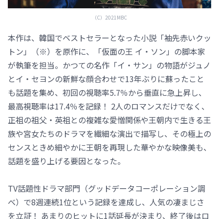
（C）2021MBC
本作は、韓国でベストセラーとなった小説「袖先赤いクッ
トン」（※）を原作に、「仮面の王 イ・ソン」の脚本家
が執筆を担当。かつての名作「イ・サン」の物語がジュノ
とイ・セヨンの新鮮な顔合わせで13年ぶりに蘇ったこと
も話題を集め、初回の視聴率5.7％から垂直に急上昇し、
最高視聴率は17.4％を記録！ 2人のロマンスだけでなく、
正祖の祖父・英祖との複雑な愛憎関係や王朝内で生きる王
族や宮女たちのドラマを繊細な演出で描写し、その極上の
センスときめ細やかに王朝を再現した華やかな映像美も、
話題を盛り上げる要因となった。
TV話題性ドラマ部門（グッドデータコーポレーション調
べ）で8週連続1位という記録を達成し、人気の凄まじさ
を立証！ あまりのヒットに1話延長が決まり、終了後はロ