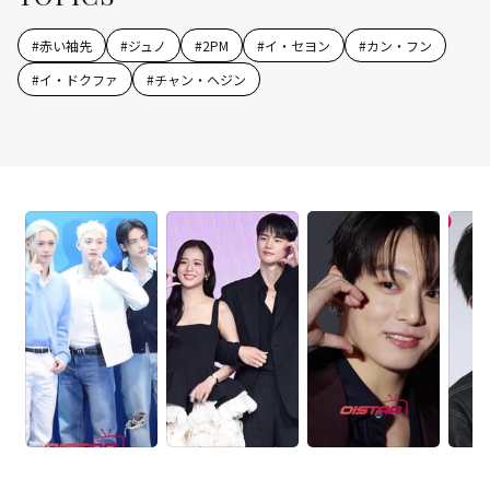
#
赤い袖先
#
ジュノ
#
2PM
#
イ・セヨン
#
カン・フン
#
イ・ドクファ
#
チャン・ヘジン