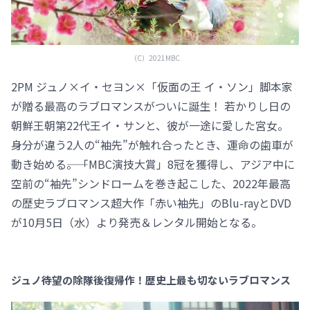
（C）2021MBC
2PM ジュノ×イ・セヨン×「仮面の王 イ・ソン」脚本家
が贈る最高のラブロマンスがついに誕生！ 若かりし日の
朝鮮王朝第22代王イ・サンと、彼が一途に愛した宮女。
身分が違う2人の“袖先”が触れ合ったとき、運命の歯車が
動き始める――。「MBC演技大賞」8冠を獲得し、アジア中に
空前の“袖先”シンドロームを巻き起こした、2022年最高
の歴史ラブロマンス超大作「赤い袖先」のBlu-rayとDVD
が10月5日（水）より発売＆レンタル開始となる。
ジュノ待望の除隊後復帰作！歴史上最も切ないラブロマンス