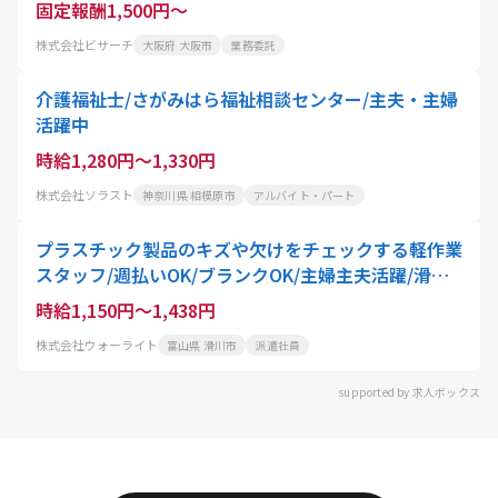
固定報酬1,500円～
株式会社ビサーチ
大阪府 大阪市
業務委託
介護福祉士/さがみはら福祉相談センター/主夫・主婦
活躍中
時給1,280円～1,330円
株式会社ソラスト
神奈川県 相模原市
アルバイト・パート
プラスチック製品のキズや欠けをチェックする軽作業
スタッフ/週払いOK/ブランクOK/主婦主夫活躍/滑川
市
時給1,150円～1,438円
株式会社ウォーライト
富山県 滑川市
派遣社員
supported by 求人ボックス