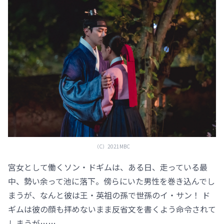
（C）2021MBC
宮女として働くソン・ドギムは、ある日、走っている最
中、勢い余って池に落下。傍らにいた男性を巻き込んでし
まうが、なんと彼は王・英祖の孫で世孫のイ・サン！ ド
ギムは彼の顔も拝めないまま反省文を書くよう命令されて
しまうが……。