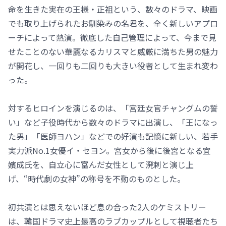
命を生きた実在の王様・正祖という、数々のドラマ、映画
でも取り上げられたお馴染みの名君を、全く新しいアプロ
ーチによって熱演。徹底した自己管理によって、今まで見
せたことのない華麗なるカリスマと威厳に満ちた男の魅力
が開花し、一回りも二回りも大きい役者として生まれ変わ
った。
対するヒロインを演じるのは、「宮廷女官チャングムの誓
い」など子役時代から数々のドラマに出演し、「王になっ
た男」「医師ヨハン」などでの好演も記憶に新しい、若手
実力派No.1女優イ・セヨン。宮女から後に後宮となる宜
嬪成氏を、自立心に富んだ女性として溌剌と演じ上
げ、“時代劇の女神”の称号を不動のものとした。
初共演とは思えないほど息の合った2人のケミストリー
は、韓国ドラマ史上最高のラブカップルとして視聴者たち