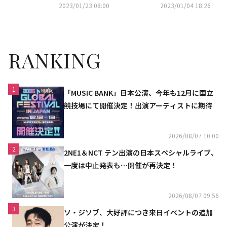
士」まで…韓国で法廷ドラマが
022年はSBSドラマが躍進…今
2023/01/23 08:00
2023/01/04 18:26
ブームに
年の新作にも期待高まる
RANKING
1
「MUSIC BANK」日本公演、今年も12月に国立
競技場にて開催決定！出演アーティストに期待
2026/08/07 10:00
2
2NE1＆NCT テン出演の日本スペシャルライブ、
一度は中止発表も…開催が再決定！
2026/08/07 09:56
3
ソ・ジソブ、大好評につき来日イベントの追加
公演が決定！