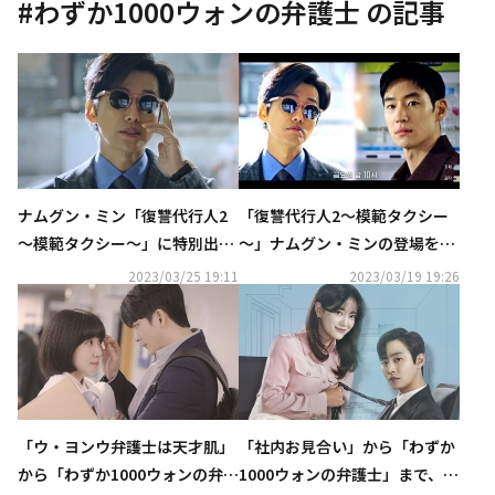
#
わずか1000ウォンの弁護士
の記事
ナムグン・ミン「復讐代行人2
「復讐代行人2～模範タクシー
～模範タクシー～」に特別出
～」ナムグン・ミンの登場を予
演…イ・ジェフンにお願いした
告？イ・ジェフンとの出会いに
2023/03/25 19:11
2023/03/19 19:26
こととは？【ネタバレあり】
期待【ネタバレあり】
「ウ・ヨンウ弁護士は天才肌」
「社内お見合い」から「わずか
から「わずか1000ウォンの弁護
1000ウォンの弁護士」まで、2