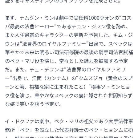
証するキャスティングのラインナップを完成させた。
まず、ナムグン・ミンは劇中で受任料1000ウォンの“コス
パ最高の法曹ヒーロー”であるチョン・ジフン役を務め、
また人生最高のキャラクターの更新を予告した。キム・ジ
ウンは“法曹界のロイヤルファミリー”出身で、スペックは
華やかで未来は明るい司法研修院の最後の騎手司法官試補
のペク・マリ役を演じ、堂々とした魅力を披露する予定
だ。また、チェ・デフンは“法曹界のロイヤルファミリ
ー”出身で、江南（カンナム）の“クムスジョ（黄金のスプ
ーンと箸、裕福な家に生まれたこと）”検事ソ・ミンヒョ
ク役を演じ、華やかなスペックの裏に隠された世間知らず
な姿で笑いを誘う予定だ。
イ・ドクファは劇中、ペク・マリの祖父であり大手法律事
務所「ペク」を設立した代表弁護士のペク・ヒョンムに扮