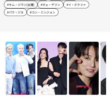
#
キム・ジウン(女優)
#
チェ・デフン
#
イ・ドクファ
#
パク・ジヌ
#
コン・ミンジョン