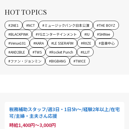
HOT TOPICS
#
2NE1
#
NCT
#
ミュージックバンク日本公演
#
THE BOYZ
#
BLACKPINK
#
YGエンターテインメント
#
IU
#
SHINee
#
Venue101
#
KARA
#
LE SSERAFIM
#
RIIZE
#
音楽中心
#
AND2BLE
#
TWS
#
Rocket Punch
#
ILLIT
#
ファン・ジョンミン
#
BIGBANG
#
TWICE
税務補助スタッフ/週3日・1日5h～/経験2年以上/在宅
可/主婦・主夫さん応援
時給1,400円～3,000円