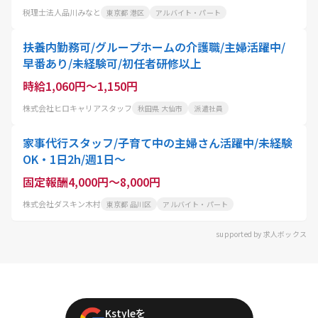
税理士法人品川みなと
東京都 港区
アルバイト・パート
扶養内勤務可/グループホームの介護職/主婦活躍中/
早番あり/未経験可/初任者研修以上
時給1,060円～1,150円
株式会社ヒロキャリアスタッフ
秋田県 大仙市
派遣社員
家事代行スタッフ/子育て中の主婦さん活躍中/未経験
OK・1日2h/週1日〜
固定報酬4,000円～8,000円
株式会社ダスキン木村
東京都 品川区
アルバイト・パート
supported by 求人ボックス
Kstyleを