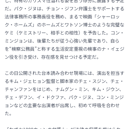
し、特有のカリスマ性溢れる姿を思う存分に披露する予定
だ。パク・ジヌは、チョン・ジフン弁護士をサポートする
法律事務所の事務長役を務め、まるで映画「シャーロッ
ク・ホームズ」のホームズとワトソン博士のような完璧な
ケミ（ケミストリー、相手との相性）を予告した。コン・
ミンジョンは、後輩たちが従う心強い先輩であり、自ら
を“検察公務員”と称する生活安定重視の検事のナ・イェジ
ン役を引き受け、存在感を見せつける予定だ。
この日公開された台本読み合わせ現場には、演出を担当す
るキム・ジェヒョン監督と脚本家のチェ・スジン、チェ・
チャンファンをはじめ、ナムグン・ミン、キム・ジウン、
チェ・デフン、イ・ドクファ、パク・ジヌ、コン・ミンジ
ョンなどの主要な出演者が出席し、初めて呼吸を合わせ
た。