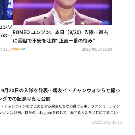
 ユンソ
ROMEO ユンソン、本日（9/20）入隊…過去
7の記
に番組で不安を吐露“正直一番の悩み”
0 13:04
2022/09/20 15:24
ン、9月20日の入隊を発表…親友イ・チャンウォンらと撮っ
ングでの記念写真も公開
、イ・チャンウォンをはじめとする親友たちが応援する中、ファンミーティン
ソンは18日、自身のInstagramを通じて「愛する人たちと共にすることが
りがたいファンミーティングでした。遠くまで来てくださったファン・ジニ
2022/09/19 18:39
皆さんにもう一度感謝します。また共にしてくれたROMEOのメンバーた
ンヨン兄さん、ヘヨン姉さん、ミョンソプ、花輪を送ってくれたスチャン兄