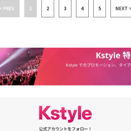
ません。＜ライブ特典＞フォトタイム全員ハイタッチ1曲撮影＜有料特典会
16年には日本デビューを果たし、日本でコンサートやイベント、舞台に出演
1-1-1 BIGFUN平和島B棟3F）＜チケット価格＞前売り：￥7,000（税込）
< PREV
1
2
3
4
5
NEXT 
（税込）団体撮影会：1.500円（税込）私物サイン会（個別）：2,000円（税
年には日本シングル「I like it！」がテレビ朝日「Break Out」のエンディ
）学生割引前売り：￥5,000（税込）学生割引当日券：￥5,500（税込）＜学
回A：団体サイン（コメントなし）通常B：個別ワイドチェキ（サインなし）
。その後2019年12月には、多数のメンバーが入隊を控えているため、暫定
割引の対象は高校生までとなります。・学生割引チケット予約をされた方
動画企画・主催・招聘元：HY ENTERTAINMENT■関連サイトイベント公式
され、グループの今後に関心が集まっています。◆SNUPER：11月16日
認の出来る身分証（学生証、保険証、パスポート等）のご提示が必要となり
/2019/02/12/8522/
15年、1stミニアルバム「Shall We」でデビュー。その翌年には東京でもデビ
・万が一当日身分証のご提示を頂けない場合、正規料金をお支払い頂きま
、約2千人のファンが詰めかけ、注目を集めました。その後も日本で活発な
と学生割引のお客様とでは連番でのお座席の用意が出来かねます為、連番を
暢で、特にサンホは日本語能力試験のN1レベルに合格したことを報告して
金をお支払い頂き、チケットをご購入頂きます様お願い申し上げます。＜チ
ン、サンイル、セビンの3人は「The Unit」にも挑戦しました。曲のリリ
先行販売2018年12月13日（木）12:00～2018年12月17日（月）10:0
目に君が」が最後で、2020年からはメンバーが続々入隊。さらにセビンは昨
8年12月17日（月）12:00～公演1週間前まで＜ライブ特典＞・フォトタイ
EGA Xとして再デビューを果たしています。
撮影＜有料特典会＞・個人撮影会：1,000円（税込）・団体撮影会：1.500
個別）：2,000円（税込）企画・主催・招聘元：HY ENTERTAINMENTお
t＠hy-ent.com■関連サイトイベント公式HP：https://hy-ent.com/2018/1
公式アカウントをフォロー！