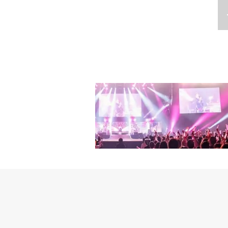
クラブ先行販売がござい
リリースしました。20
HALL（東京都大田区平和島
＞個人撮影会：1,000円
するなど活発に活動。2019
当日券：￥7,500（税込
込）＜CD購入特典＞初
ング曲に起用されました
生割引注意事項＞・学生
A＋B同時購入：個別15秒
的に活動を休止すると報道
は、当日受付にて本人確
HP：https://hy-ent.com
デビューSNUPERは20
ます。（同行者も必須）
ューショーケースを開催
す。・正規料金のお客様
活動を展開、日本語も流
ご希望される方は正規料
話題を集めました。スヒョ
ケット販売先＞○ファンクラブ
ースは2018年の「僕の
0まで ○一般販売2101
年、11人組グループOM
ム・全員ハイタッチ・1曲
円（税込）・私物サイン会（
問い合わせ：Mail contac
2/09/8168/