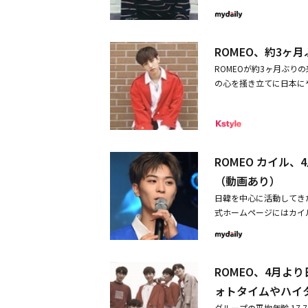
た。しかも、専門分野で
年、イ・ソユとして初の
した」と伝えた。続いて
習生時代よりも粘り強く
す。◆April：8月24日
のが正しいと思い、この
に初放送を観たのですが
ー。「Dream Candy
う補職で入隊を決定する
ながら『これで合ってい
mistake」「LALAL
ROMEO、約3ヶ
来ます！ 僕がいない間、
です。昨年8月から毎日
ーのヒョンジュの弟を名
EOのファン）はいつもあ
ROMEOが約3ヶ月ぶり
いている日はなかったで
メンバー、事務所の主張
デビューしたボーイズグ
の心を掻き立てに日本にやって
で、他の人の実力を見て
ングル「Hello Su
へ・ROMEO カイル、
したROMEOがJULIETのハ
はデスマッチでも勝って
注目が集まっています。◆
ン Instagramコ
N HALL【日時】2019年9月2
ンバーたちのおかげで、
当初から注目を集めました。「Lett
付けで軍隊に入隊するこ
RT19:002019年9月27日（
生懸命に頑張ったので良
「Sweet Chaos」「Z
せばいいか悩んだが、そ
02019年9月29日（日）1部公演
ンソンが挙げた最も記憶
ンピル、ドウンはユニット
ます。一度行く軍隊！ 
場は開演30分前からと
ROMEO カイル
戦3回戦の寄付金チーム
ン、Young K、ドウ
た。無事に軍隊生活を終
ケット情報】前売り ￥7,
ン、ユンソン）のステー
ことが発表され、グループの
（動画あり）
さんたち、よろしくお願
割引当日券 ￥5,500
た分しっかりとお見せで
ONは、TOPメディア所
す。♡
日韓を中心に活動してきたR
割引チケット予約をされ
のステージは、歌う自分
ニアルバム「Novell
式ホームページにはカイ
ト等）のご提示が必要と
で惜しくも脱落したが、
ースして精力的に活動して
れた。動画でカイルは「
正規料金をお支払い頂き
で写真を頼む人が増え、
E X 101」にキム・
とになりました。僕も急
が出来かねます為、連番
場の周辺には横断幕まで
したが、わずかな活動期
韓国の健康な男として元
お願い申し上げます。・F
がたいですし、不思議で
行い、多方面で活動していま
ROMEO、4月より
ーたちのことをよろしく
2019年08月21日（
食店でサービスも渡して
ATCH」を通じて、WI
Oのメンバーたちに対す
ンダムで抽選いたします
ォトタイムやハイ
親がすごく喜んでいて嬉
を記録していますが、特に
ンサート「ROMEO 2019
う連番にいたします。・
を見たら出演して本当に
グループの平均年齢 17