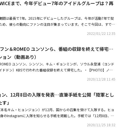
からTWICEまで、今年デビュー7年のアイドルグループは？再
ョー」のスタッフの皆さん、「ピョンストラン」のスタッフの皆さん、そし
さるスタッフの皆さん、バンドの兄や姉さんたちに感謝します！」と感謝の
はイ・チャンウォン、チョ・ミョンソプ、ROMEOのメンバーなどと一緒に
期間は最長で7年。2015年にデビューしたグループは、今年が活動7年で契
た。ユンソンのために集まってくれた知人たちの義理堅い姿が微笑ましい。
ため、彼らの動向にファンの注目が集まっています。そこで今回は、すでに
ァンミーティングを最後に、9月20日に入隊することになりました！ 健康に
プから今後の活動が気になるグループまで、2015年にデビューしたアイド
と軍服務を知らせた。彼は2015年、グループROMEOのメンバーとしてデ
2022/01/22 12:35
C：3月19日デビューCLCはデビュー当初、「High Heels」や「No Oh O
スター・トロット」に出演した後、トロット歌手に転向して活動を続けてい
気の楽曲を発表してきましたが、2017年の「鬼」以降、これまでとは全く異
ジフン＆ROMEO ユンソンら、番組の収録を終えて帰宅…
女性から見てもカッコいい女性）な魅力を見せて注目を集めました。昨年
に加入した香港出身のエルキー、タイ出身のSORNがグループを脱退。また、
ション（動画あり）
rls Planet 999：少女祭典」に出演し、最終3位を獲得。Kep1erのメンバー
ROMEO ユンソン、シンソン、キム・ギョンミンが、ソウル永登浦（ヨンド
、デビューからわずか11日で1位を獲得し、今年期待のガールズグループに
ドドン）KBSで行われた番組収録を終えて帰宅した。・【PHOTO】ノ・
Y GIRL：4月20日デビューデビュー当初から「CUPID」「WINDY DAY」
ーJKら「2020 KBS芸能大賞」に出席するため会場へ・ROMEO ユンソン「ミ
音楽を披露してきたOH MY GIRL。2018年に「Secret Garden」で初
2020/12/28 11:45
なジャンルに挑戦今後の目標を明かす成長する姿を見せたい
着実に成長する姿を見せてきました。芸能界でも彼女たちのファンは多く、
」をOH MY GIRLのメンバーたちを想いながら書いたと告白。またOH MY
ギョン、12月8日の入隊を発表…直筆手紙を公開「陸軍とし
」をお気に入りの曲として紹介し、同曲はタイトル曲「Nonstop」と共にロングヒ
たす」
、昨年は「CDTVライブ!ライブ!」4時間スペシャルに出演し、「Dun Dun
 ver.」を披露。サビのうさ耳ダンスがSNSで話題となりました。◆ROMEO：5月7日
ン（本名キム・ヒョンジョン）が12月、国からの召集を受けて入隊する。ヒョ
15年5月、平均年齢17.7歳のボーイズグループとしてデビュー。リリースした
身のInstagramに入隊を知らせる手紙を掲載した。手紙では「12月8日、陸
ニアルバムのタイトル曲「MIRO」は、ミュージックビデオにSHINeeのミン
の義務を果たしに行くことになった」とし「少し怖く、不慣れなことが多い
2020/11/25 18:32
した。2019年にFTISLANDのイ・ホンギ＆チョン・ヘソン主演のドラマ
て知人たちの応援の中、元気に行ってこれると思います」と入隊への所感を