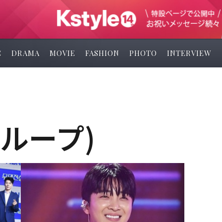
C
DRAMA
MOVIE
FASHION
PHOTO
INTERVIEW
グループ)