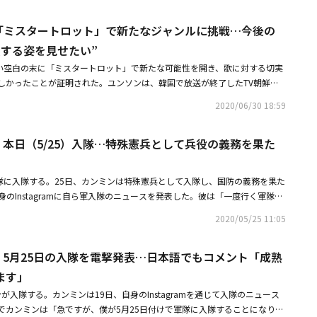
エット」のOST（劇中歌）を歌った以外では、グループでのリリースは201
も体も健康に行ってきます」とし、「今よりももっと良い姿で挨拶しましょ
メンバーのユンソンは、TV朝鮮「明日はミスタートロット」に出演してトロ
ン「ミスタートロット」で新たなジャンルに挑戦…今後の
ンは、2015年にROMEOとして、EPアルバム「The Romeo」でデビュ
戦。彼は「入隊したメンバーもいて、グループ活動は中断しているが、再び
 手紙】こんにちは、キム・ヒョンジョンです。皆さんに伝えたいことがあ
長する姿を見せたい”
たい」と明かしています。◆MONSTA X：5月14日デビューMnetのサバイ
します。僕は2020年12月8日、陸軍へ国からの召集を受け、国防の義務を
、長い空白の末に「ミスタートロット」で新たな可能性を開き、歌に対する切実
を通じてデビューしたMONSTA Xは、「Trespass」「HERO」「Shoot Ou
ました。少し怖く、不慣れなことが多いけれど、家族や友達そして知人たち
しかったことが証明された。ユンソンは、韓国で放送が終了したTV朝鮮
」など、ダイナミックで激しいパフォーマンスでファンを魅了してきました。韓国で
てこれると思います。しばらく離れている間、いつも元気で、僕も心も体も
ト（以下「ミスタートロット」）」のアイドル部に出演した。2017年5月に
アルバム、4枚のフルアルバムを発売。日本でもこれまで9枚のシングル、3枚
よりももっと良い姿で挨拶しましょう。
2020/06/30 18:59
hミニアルバムのスペシャルエディションを最後に、長いブランクを持っている
精力的に活動してきました。2020年2月には初の英語アルバム「ALL ABO
ロット」を通じて久しぶりにステージに上がった。ユンソンのトロット（韓
し、海外でも大きな話題に。そして同年7月には、リーダーのショヌがグループ
ン、本日（5/25）入隊…特殊憲兵として兵役の義務を果た
ファンにとっても驚きの選択だった。メンバーの推薦で出演を考えたという
服務要員として服務しています。昨年は6年間の歩みを収めた映画「MONST
で直接出演の申込書を提出した。ユンソンは「休んでいる期間が長くなり、
NG」が世界70ヶ国で公開され、ファンの注目を集めました。◆SEVENTEEN：5月
やめようかと真剣に考えてみましたし、早く軍隊に行って、別の方向を探す
TEENはグループ内にボーカルチーム、ヒップホップチーム、パフォーマンスチ
軍隊に入隊する。25日、カンミンは特殊憲兵として入隊し、国防の義務を果た
その時に『ミスタートロット』が始まるという話を聞きました。両親が『ミ
ろん、振り付けなども自ら制作する自主制作アイドルとして実力を見せてき
身のInstagramに自ら軍入隊のニュースを発表した。彼は「一度行く軍隊！
、出演したら親孝行できると思いました。何よりも放送に出て歌うことがで
万歳」「Oh My！」「HIT」「Left ＆ Right」など、リリースした全ての曲が
という補職で入隊が決定しました」と明らかにした。ROMEOは、2015年
ました」と出演のきっかけを明らかにした。期待より不安が大きかった挑戦
という大所帯であるにもかかわらず、一糸乱れぬ美しいダンス、そして人数
2020/05/25 11:05
組ボーイズグループだ。
選で「愛半分、涙半分」で出演者たちからの絶賛の中、大きな成果を成し遂
ーマンスで世界の人々を魅了しています。また昨年7月、彼らはメンバー全
に、汗と涙まみれになった顔で感激するユンソンの切迫した様子は、視聴者
締結したことを発表しています。◆WANNA.B：7月20日デビュー2014年
ン、5月25日の入隊を電撃発表…日本語でもコメント「成熟
本当に最後だと思って臨んだ切実さが表れたようです。追加合格でもいいか
独ツアーを開催してキャリアを積み、2015年にメンバーの再編を経て韓国
ます」
のですが、こんなに良い成績で上がれるとは思わなかったです。初めて認め
ANNA.B。翌年にはGirl's Dayのミナの姉であるリナが合流、ミナがショ
た」と振り返った。これに先立って、JTBC「MIX NINE」というサバイバ
たこともありました。また、リナとアミは、アイドル再起番組「The Uni
が入隊する。カンミンは19日、自身のInstagramを通じて入隊のニュース
っただけに、ユンソンにはもう一度、競演ステージがさらに大きな負担だっ
あります。2019年以降グループとしての活動はなく、メンバーのロウンは今
でカンミンは「急ですが、僕が5月25日付けで軍隊に入隊することになりま