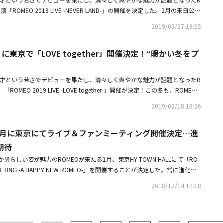
国デビューの翌年に日本デビューを果たし、各地でコンサート、ファンミー
催決定！来場特典にはフォトタイムやハイタッチも
＊全員ハイタッチ＊1曲撮影【有料特典会】＊個別撮影会 1,000円（税
ユンソンは、グループ活動の可能性を開いておきながら、トロット歌手とし
ROMEO 2019 LIVE -NEVER LAND-」の開催を決定した。2月の来日公演
ーマンスはもちろん、流暢な日本語でもファンを楽しませています。◆DI
00円（税込）＊個別ワイドチェキ撮影会 1.500円（税込）＊私物サイン会（個
いという。彼は「グループ活動は、軍隊に行ったメンバーもいますし、今は
の人気ぶりに拍車がかかる彼らの日本公演に期待が高まる。■公演情報「R
-ARAの妹グループとされ、MBKエンターテインメントからデビューしたDIA。
＊15秒動画撮影会（個別）2,000円（税込）【特典会に関して】■個別撮影
2019/03/27 19:05
状態です。それぞれ任せられた役割の中で最善を尽くし、再びグループとし
VER LAND-」＜日程＞2019年4月14日（日）1部 開場 12:30 / 開演 13:002部 開
、チェヨンとキ・ヒヒョンが「プロデュース101」に参加。チェヨンはI.
影会はメンバーからの撮影、団体撮影会はスタッフからの撮影となります。
ています」と伝えた。また「放送を通じて『本当に熱心な人だ』というのを
019年4月15日（月） 1部 開場 13:30 / 開演 14:002部 開場 18:30 / 開演 19:00
イェビンとソミも2017年から放送されたアイドル再起番組「The Unit」に
合は、写る人数分の特典券が必要となります。（2人で写りたい場合は2枚
、『上手だ』とも言われたかったです。今後トロットアルバムを出してステ
月に東京で「LOVE together」開催決定！“暖かい冬をプ
場 13:30 / 開演 14:002部 開場 18:30 / 開演 19:002019年5月18日
メンバーに選ばれ、UNI.Tのメンバーとして活動しました。今年の頭に
メラを予め起動し、タイマー機能はお切りなった上でお待ちください。※撮
希望もできました。歌手として成長する姿をお見せしたいですね」と抱負を
演 13:002部 開場 17:30 / 開演 18:002019年 5月19日（日）1部 開場 12:30
動に参加していなかったソミが健康上の理由で契約解除になったことを発
場でご確認ください。一度戻られますと、お撮り直しのご対応は出来ませ
:30 / 開演 18:002019年5月20日（月）1部 開場 13:30 / 開演 14:002部 開場
ルバム「Flower 4 Seasons」以降、グループでのリリースはなく、今年の活
ブモードでの撮影は禁止とさせていただきます。また、身体を密着させる等
.7才という若さでデビューを果たし、清々しく爽やかな魅力が話題となったR
9年 6月21日（金）1部 開場 13:30 / 開演 14:002部 開場 18:30 / 開演 19:0020
◆TWICE：10月20日デビューデビューサバイバル番組「SIXTEEN」を
。※本人に被り物を被せたり、変わったポーズの強要等の行為はご遠慮下さ
OMEO 2019 LIVE -LOVE together-」開催が決定！この冬も、ROMEO
 12:30 / 開演 13:002部 開場 17:30 / 開演18:002019年 6月24日（月）1
CE。メンバー9人中、3人も日本人が所属しているグループは当時としては
たします。※撮影会は列が途切れ次第終了となります。一度本人が退場しま
名称）だけの特別な冬を過ごしてほしいという思いから、今回の公演を準備す
4:002部 開場 18:30 / 開演 19:00＜会場＞HY TOWN HALL＜チケット＞○料金
目を集めました。「OOH-AHHに（優雅に）」「CHEER UP」「LIKEY」
2019/02/18 18:26
ありませんのでご参加の方は事前にお並びください。■私物サイン会（個
ふれる公演はファン必見だ。■公演情報ROMEO 2019 JAPAN 1st LIVE
）当日券 ￥7,500（税込）学生割引前売り ￥5,000（税込）学生割引当日券
とした楽曲でヒットを記録。特に「TT」のポイントダンスは日本でも大ブ
い方は必ず付箋にお書きになってお持ちください。※携帯電話は必ず鞄の中
19年2月27日（水）、2月28日（木）［1部］OPEN 13:30 / START 14:00［2
：楽天チケット・ファンクラブ先行販売2019年3月21日（木）10：00～201
l Special」「I CAN'T STOP ME」「Alcohol-Free」などでは大人の女
にご協力お願いいたします。※サイン会の際には、座り込み、メンバーに触
9年1月に東京にてライブ＆ファンミーティング開催決定…進
ART 19:00会場：HY TOWN HALL（東京都大田区平和島1-1-1 BIGFUN平和島B棟
59まで・一般販売2019年3月26日（火）10：00～公演3日前まで※発券開始
ていくTWICEに益々注目が集まっています。また昨年はYouTubeで再生回
手紙などの手渡しは禁止とさせて頂きます。またプレゼント・手紙は場内入
り：￥7,000（税込）当日券：￥7,500（税込）学生割引前売り：￥5,00
期待
～＜ライブ特典＞・フォトタイム・全員ハイタッチ・1曲撮影会＜有料特典会
ックビデオを最も多く保有するガールズグループとして世界1位の新記録を
ゼントボックスの中にお入れください。※サイン会は列が途切れた終了とな
：￥5,500（税込）※学生割引注意事項・学生割引の対象は高校生までと
円（税込）・団体撮影会 1.500円（税込）・私物サイン会（個別）2,000円
ープとしての人気を証明しました。◆VAV：10月31日デビューVAVは201
らしい姿が魅力のROMEOが来たる1月、東京HY TOWN HALLにて「RO
しますと再度出てくることはありませんのでご参加の方は事前にお並びくだ
ケット予約をされた方は、当日受付にて本人確認の出来る身分証（学生証、
ttps://hy-ent.com/2019/03/19/8653/
）U-PLEXの野外広場でショーケースを開催、「Under the moonligh
FANMEETING -A HAPPY NEW ROMEO-」を開催することが決定した。常に進化を
事項は、公式HPでご確認ください。主催・企画：HY ENTERTAINMENT
のご提示が必要となります。（同行者も必須）・万が一当日身分証のご提示
。ヨーロッパ、アメリカ、インドなど、海外で精力的にツアーを開催し、人
ュリエットに見せる姿とは！？ 新年もROMEOと一緒に過ごそう。■公演情報
/hy-ent.com/2019/08/13/9145/
金をお支払い頂きます。・正規料金のお客様と学生割引のお客様とでは連番
2018/12/14 17:18
0年から昨年にかけて、バロン、エース、ロウ、ジウが相次いで入隊。現在メ
＆ FANMEETING -A HAPPY NEW ROMEO-」○2019年1月9日（水）、1月10日
かねます為、連番をご希望される方は正規料金をお支払い頂き、チケットを
している状態で、今後どのような活動を展開していくのか、注目が集まって
 / START 14:002部公演：OPEN 18:30 / START 19:00○2019年1月12日
し上げます。○チケット販売先：楽天チケット2019年2月19日（火）1
0日デビューGirl's Dayの弟グループとして注目を集め、DreamTエンターテ
公演：OPEN 17:30 / START 18:00○2019年1月13日（日）、1月14
p://r-t.jp/romeo※発券開始日：公演3日前 0:00～※今回の公演はファン
MAP6。「Storm」「魅力発散TIME」「I'm ready」など、多彩な楽曲を
0 / START 13:002部公演：OPEN 17:30 / START 18:00会場：HY TOWN