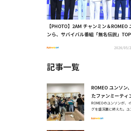
【PHOTO】2AM チャンミン＆ROMEO
ンら、サバイバル番組「無名伝説」TOP
者懇談会に出席
2026/05/2
記事一覧
ROMEO ユンソ
たファンミーティ
ROMEOのユンソンが
グを盛況裏に終えた。ユン
できてより意義深く、あ
（ユンソンのファン）の
ち、チャンウォン、ジュ