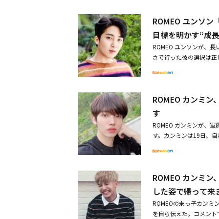
「あなたが憎い！ ジュリ
伝えた。続いて「僕も心
7年が最後です。その間
ROMEO ユンソ
う」と約束した。ヒョンギョ
ット（韓国の演歌）に挑
ーした。【ヒョンギョン
目標を明かす“成
グループとして何かをやり
って、このように挨拶いた
ROMEO ユンソンが
バル番組「NO. MERCY」
果たしに行くことになり
さで行った彼の選択は正
t」「Alligator
の応援の中、元気に行っ
「明日はミスタートロッ
はこれまで10枚のミニ
健康に行ってきます。今
発売したROMEOの4t
のアルバムをリリースして
ユンソンは「ミスタート
UT LUV」をリリース
ROMEO カンミ
国の演歌）への挑戦は、
から初めて入隊し、社会
彼は、最後だという覚悟
A X：THE DREAMI
す
心理的にも疲れました。
29日デビューSEVEN
ROMEO カンミンが、
べきかとも考えました。
ームがあり、楽曲はもち
す。カンミンは19日、自
ストロット』が大好きで
ました。「Adore U」「
素敵に行きたくて特殊憲兵
きるということだけ考え
ヒットを記録。13人組
5月にデビューした7人
だったが、ユンソンは予
を活かした圧巻のパフォ
げた。思いがけない結果
員で所属事務所と再契約を
ROMEO カンミ
に感動を与えた。彼は「
から中国の主要都市で単
した姿で帰って来
ら絶対に上がりたかった
で正式デビューを果たしたW
られたと思って涙が出まし
ーケースに応援に駆け付け
ROMEOの末っ子カンミン
ル番組への出演経験があ
t」にも出演した経験が
を自ら伝えた。コメント