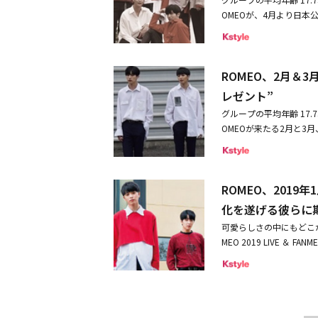
な話題を集めました。韓
EVER LAND」を開
イブ特典】＊フォトタイム
通じて新しい道を開いた
OMEOが、4月より日本公演「
ティングを開催。パフォ
込）＊団体撮影会 1.5
ても活動を続けていきた
も大盛況裏に終了し、そ
A：9月15日デビューT
別）2,000円（税込）
しばらく中断されている
OMEO 2019 LIVE -NE
デビュー後わずか数ヶ月で
会、団体撮影会※個別撮
て何かしてみたいと思っ
場 17:30 / 開演 18:002
O.Iとして活動したほか、
※複数人数で撮りたい場
お見せしたかったですし
ROMEO、2月＆3
2019年4月16日（火） 1部 開
出演。イェビンはデビュー
必要）※お並びの際にカ
ージに上がりたいという
（土）1部 開場 12:30 / 開
は、約2年間グループ活
レゼント”
影したデータは必ずその
表した。
/ 開演 13:002部 開場 17
表。2020年の6thミニア
ん。※連写モード、ライ
グループの平均年齢 17
18:30 / 開演 19:00201
動に注目が集まっています。
の行為はご遠慮ください
OMEOが来たる2月と3月、「R
19年 6月22日（土）1部 開場
通じてデビューしたTWI
るようよろしくお願いい
とJULIET（ファンの
部 開場 13:30 / 開演 1
珍しく、早くから日本でも注
すと再度出てくることは
ることになった。彼らの想いあ
前売り ￥7,000（税込
などキュートでハツラツ
別）※名前を書いてほし
-LOVE TOGETHER-20
￥5,500（税込）○販売
ームを巻き起こしました。「Fee
にしまって頂きますよう
ROMEO、201
部］OPEN 18:30 / ST
9年3月25日（月）23：
性の魅力も披露し、進化し
れる行為、プレゼント・
3F）＜チケット価格＞前売
化を遂げる彼らに
日：公演3日前0：00
数1億回以上のミュージ
口に設置されているプレ
0（税込）学生割引当日券
＞・個別撮影会 1,000
作り、トップガールズグル
可愛らしさの中にもどこか男
ります。一度本人が退場
なります。・学生割引チ
（税込）■関連リンク公式サイト：h
5年ソウル・新村（シンチョン
MEO 2019 LIVE ＆ 
さい。★その他、公演の注意
保険証、パスポート等）
t」でデビューしました
遂げる彼らが2019年ジ
■関連サイト公式HP：https:/
を頂けない場合、正規料
気を集めました。202
「ROMEO 2019 LIVE 
でのお座席の用意が出来
ンバーの半数以上が入隊
（木）1部公演：OPEN 13:30
ご購入頂きます様お願い申
います。◆MAP6：11月1
（土）※ファンミーティング1部
2：00～公演の前日までhtt
インメントからデビューした
日（月）1部公演：OPEN 12:3