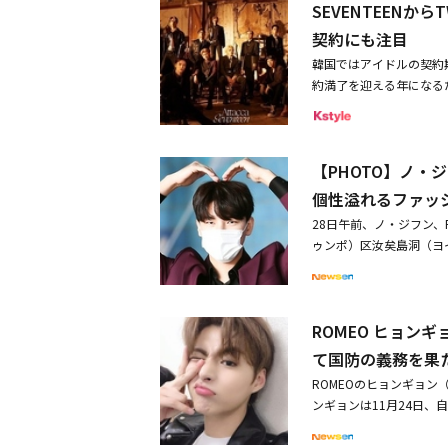
SEVENTEEN
さん、「ザ・トロットシ
て後ろで力を貸してくだ
契約にも注目
言葉を伝えた。ユンソン
韓国ではアイドルの契約
控え室で集合写真を撮っ
約満了を迎える年になる
ユンソンは「僕はこのフ
再契約を締結したグルー
気をつけて行ってきます」
ルをまとめてみました。◆CL
ビューし、TV朝鮮「ミ
h」などラブリーな雰囲
る。
【PHOTO】ノ・
なるガールクラッシュ（
は、2016年にグループ
個性溢れるファッ
チェ・ユジンはMnet「Gi
28日午前、ノ・ジフン、
として再デビュー。今月
ゥンポ）区汝矣島洞（ヨイ
挙げられています。◆OH M
ジフン＆Bizzy＆タイガ
など、清らかで強く印象に残る
スタートロット」で新た
の音楽番組1位を獲得、
特にIUは自身の曲「この今
ROMEO ヒョン
GIRLの「Dolphin
て国防の義務を果
ットを記録しました。また
Dance Japanese
ROMEOのヒョンギョ
デビューROMEOは20
ンギョンは11月24日、自
楽曲の中で、特に3rdミ
軍への召集を受け、国防
ホが出演して注目を集めま
けれど、家族や友達そし