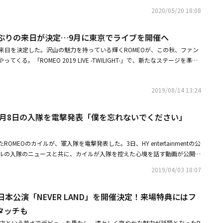
もなく不慣れなトロットジャンルであった。未熟な実力を補うためには、練
ソロシングルをリリース。また、通販番組のキャストとしても活動していま
「どのように話せばいいか悩んだが、それでも手遅れになる前に申し上げる
2020/05/20 18:08
取り掛かるしかなかった。これに対して、ユンソンは「メンバーたちと一緒
デビューAprilは2015年、DSPメディアからKARAの妹グループとしてデビュ
ように書き込みます。一度行く軍隊！ 素敵に行って来たくて特殊憲兵とい
、本当に不思議でしたし、メンバーたちも誇しく思ってくれました。準備し
」「Tinkerbell」など清純なコンセプトで活動をスタートしました。「Oh！ my
ようになりました。無事に軍隊生活を終えて一層素敵で成熟した姿で帰って
るんだろうか』とも迷いました。下手だから落ちたと言われたくはなかった
ILALA」などでは成熟した女性の姿も披露しました。しかし2021年2月、元メンバ
月ぶりの来日が決定…9月に東京でライブを開催へ
ROMEOの兄さんたち、よろしくお願いします。最後にジュリエット（ROM
2～3時まで練習するのは基本でしたし、汗まみれの洋服のため洗濯かごが空
乗る人物がグループのいじめを暴露したことで騒動に。現在もヒョンジュと
りがとうございます。愛してます」と付け加えた。ROMEOは2015年5月に
の来日を決定した。沢山の魅力を持っている輝くROMEOが、この秋、ファン
す。死ぬ気でやりました」と説明した。100人余りの参加者との激しい予選
は対立しています。グループでリリースしたのは2020年7月のスペシャルシ
ループだ。・ROMEO、約3ヶ月ぶりの来日が決定9月に東京でライブを開催
くる。「ROMEO 2019 LIVE -TWILIGHT-」で、新たなステージを準備
気後れしたというユンソンは、目標だった12位入りも達成した。彼は「僕
mmer」が最後で、いじめ疑惑の浮上後グループでの活動はなかったため、今後に
4月8日の入隊を電撃発表「僕を忘れないでください」（動画あり） 【カンミ
ートを奪う。■公演概要「ROMEO 2019 LIVE -TWILIGHT-」会場：HY TOW
、追加合格の危機もなく運良く勝ち上がれました。準決勝に上がれたのもメ
DAY6：9月7日デビューDAY6は、JYP初のボーイズバンドとしてデビュー
メント全文】こんにちは。ロミオの末っ子、カンミンです。急ですが、僕が5月25日
6日（木）1部公演 OPEN 13:30 / START14:002部公演 OPEN 18:30 / STA
ラッキーだったと思います。番組の中では花道だけを歩きました。みんな一
ing go」「You were Beautiful」「I Loved You」「I Like You」
とになりました。一旦、事前に申し上げなくてごめんなさい。どのように話
2019/08/14 13:24
金）1部公演 OPEN 13:30 / START14:002部公演 OPEN 18:30 / START19:0
い結果を得られたのだと応援してくれてありがたかったです」と話した。ユ
ombie」「You make Me」など、数々のヒット曲を発表。またYoung K、ウォ
れでも手遅れになる前に申し上げるのが正しいと思い、このように書き込み
 OPEN 12:30 / START13:002部公演 OPEN 17:30 / START18:00※開
に残るステージは、本選2回戦の1：1デスマッチで歌った「チャオガ」と本
「Even of Day」としても活動しました。昨年から今年にかけて、ソンジ
素敵に行って来たくて特殊憲兵という補職で入隊を決定するようになりまし
なります。※当日券は公演の1時間前から会場の受付でご購入出来ます。【チ
、4月8日の入隊を電撃発表「僕を忘れないでください」
ミッションのポンタバル（イム・ヨンウン、カン・テグァン、リュ・ジグァ
ンとメンバーが続々入隊。さらに今年はJAEが脱退し、専属契約も解除となった
えて一層素敵で成熟した姿で帰って来ます！！僕がいない間、ROMEOの兄
000（税込）当日券 ￥7,500（税込）学生割引前売り ￥5,000（税込）学生
ジだ。ユンソンは「『チャオガ』は、周りの評価も良かったですし、準備し
今後に関心が高まっています。◆UP10TION：9月11日デビューUP10TI
いします。最後にジュリエットは いつもありがとうございます。愛してま
（税込）※学生割引注意事項・学生割引の対象は高校生までとなります。・学生
きたようで、自分でも満足のいくステージでした。また、ポンタバルチーム
属でTEENTOPの弟グループとして注目を集めました。今年は新年から10thミ
OMEOのカイルが、軍入隊を電撃発表した。3日、HY entertainmentの公
た方は、当日受付にて本人確認の出来る身分証（学生証、保険証、パスポー
もすごくノリノリで楽しみながらやりました」と理由を明かした。決勝の前
a」でカムバックし、これまで10枚のミニアルバム、2枚のフルアルバムをリリ
ルの入隊のニュースと共に、カイルが入隊を控えた心境を話す動画が公開さ
なります。（同行者も必須）・万が一当日身分証のご提示を頂けない場合、
相次ぐ関心と応援にデビュー以来最も幸せな時間を過ごしており、行く先々
います。2019年にはプロデュースシリーズのシーズン4となる「PRODUC
ファンにとっては少し悲しい話になると思いますが、4月8日に入隊するこ
ます。・正規料金のお客様と学生割引のお客様とでは連番でのお座席の用意
温かい励ましのメッセージもたくさん受けたというユンソン。また、母の職
2019/04/03 18:07
ウソク、イ・ジニョクが出演。キム・ウソクはX1のデビューメンバーに選ばれま
に入隊することになって実感が沸かないですが、入隊が決まったからには、
をご希望される方は正規料金をお支払い頂き、チケットをご購入頂きます様
かかっているという。ユンソンは「僕を知ってくださっているだけでもあり
間で解散。その後はソロ活動を展開しています。イ・ジニョクもソロ活動を
気に軍隊に行ってきます」と伝えた。続いて「残っているROMEOのメンバ
C先行：2019年08月16日（金）12：00～各公演の3日前まで・一般販売：
す。あるカフェでは、コーヒー代も受け取ろうとしない方もいましたし、飲
す。◆iKON：9月15日デビューiKONは、YGのサバイバル番組「MIX＆M
日本公演「NEVER LAND」を開催決定！来場特典にはフ
お願いします。僕を忘れないでください。皆さん、愛しています」とROME
水）12：00～各公演の3日前まで・座席はお申込みいただいたお客様の中からラ
こようとします。周りの知人たちからも連絡をたくさんもらいます。特に両
NNERに続いて誕生したグループ。デビュー後リリースした全ての曲がヒット
る話も忘れなかった。カイルが所属しているROMEOは、14日から日本でコ
。先着順ではございません。・複数枚購入された場合はお座席が離れないよ
タッチも
しく、父がこんなにおしゃべりな方だったとは知らなかったです。両親の姿
「LOVE SCENARIO」は子供たちの間で大流行。老若男女に愛され、大き
 LIVE -NEVER LAND-」を開催する予定だ。・ROMEO、4月より日本公演「N
お座席は公演日の3日前までに電子チケットにてご確認いただけます。【ラ
良かったと思いました」とし出演後に変わった反応について伝えた。番組を
.7才という若さでデビューを果たし、清々しく爽やかな魅力が話題となったR