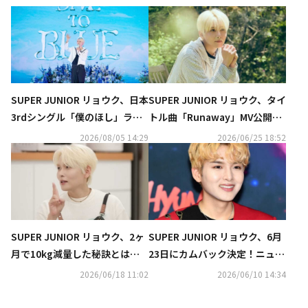
SUPER JUNIOR リョウク、日本
SUPER JUNIOR リョウク、タイ
3rdシングル「僕のほし」ライ
トル曲「Runaway」MV公開…
ブクリップ公開…東京公演にも
夏らしい爽やかな雰囲気に注目
2026/08/05 14:29
2026/06/25 18:52
期待
SUPER JUNIOR リョウク、2ヶ
SUPER JUNIOR リョウク、6月
月で10kg減量した秘訣とは？
23日にカムバック決定！ニュー
「マンジャロなんて必要ない」
シングル「Runaway」をリリ
2026/06/18 11:02
2026/06/10 14:34
（動画あり）
ース