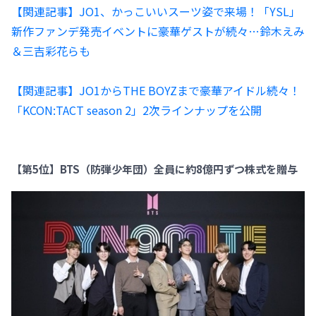
【関連記事】JO1、かっこいいスーツ姿で来場！「YSL」
新作ファンデ発売イベントに豪華ゲストが続々…鈴木えみ
＆三吉彩花らも
【関連記事】JO1からTHE BOYZまで豪華アイドル続々！
「KCON:TACT season 2」2次ラインナップを公開
【第5位】BTS（防弾少年団）全員に約8億円ずつ株式を贈与