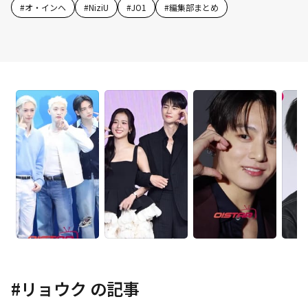
#
オ・インヘ
#
NiziU
#
JO1
#
編集部まとめ
#
リョウク
の記事