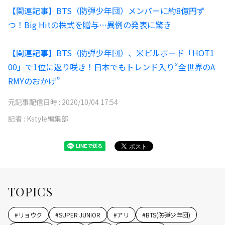
【関連記事】BTS（防弾少年団）メンバーに約8億円ず
つ！Big Hitの株式を贈与…異例の発表に驚き
【関連記事】BTS（防弾少年団）、米ビルボード「HOT1
00」で1位に返り咲き！日本でもトレンド入り“全世界のA
RMYのおかげ”
元記事配信日時 :
2020/10/04 17:54
記者 :
Kstyle編集部
TOPICS
#
リョウク
#
SUPER JUNIOR
#
アリ
#
BTS(防弾少年団)