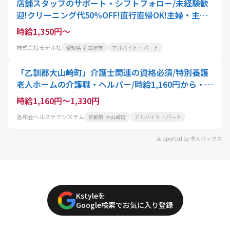
店舗スタッフのサポート・シフトフォロー/未経験歓
迎!クリーニング代50%OFF!直行直帰OK!主婦・主夫
活躍中!ブランクOK!正社員登用あり
時給1,350円～
株式会社モデル社
愛知県 名古屋市
アルバイト・パート
「乙訓郡大山崎町」介護士関連の資格必須/特別養護
老人ホームの介護職・ヘルパー/時給1,160円から・週
3日可・扶養内OK
時給1,160円～1,330円
洛和会ヘルスケアシステム
京都府 大山崎町
アルバイト・パート
supported by 求人ボックス
Kstyleを
Google検索でお気に入り登録