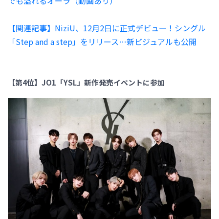
でも溢れるオーラ（動画あり）
【関連記事】NiziU、12月2日に正式デビュー！シングル
「Step and a step」をリリース…新ビジュアルも公開
【第4位】JO1「YSL」新作発売イベントに参加