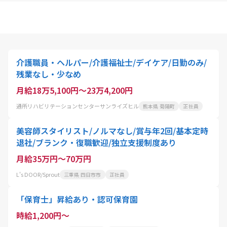
介護職員・ヘルパー/介護福祉士/デイケア/日勤のみ/
残業なし・少なめ
月給18万5,100円～23万4,200円
通所リハビリテーションセンターサンライズヒル
熊本県 菊陽町
正社員
美容師スタイリスト/ノルマなし/賞与年2回/基本定時
退社/ブランク・復職歓迎/独立支援制度あり
月給35万円～70万円
L's DOOR/Sprout
三重県 四日市市
正社員
「保育士」昇給あり・認可保育園
時給1,200円～