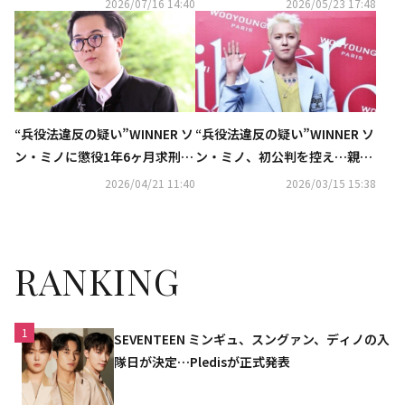
2026/07/16 14:40
2026/05/23 17:48
“兵役法違反の疑い”WINNER ソ
“兵役法違反の疑い”WINNER ソ
ン・ミノに懲役1年6ヶ月求刑…
ン・ミノ、初公判を控え…親友
報道陣の前で謝罪
の映画VIP試写会に参加？目撃
2026/04/21 11:40
2026/03/15 15:38
談が物議
RANKING
1
SEVENTEEN ミンギュ、スングァン、ディノの入
隊日が決定…Pledisが正式発表