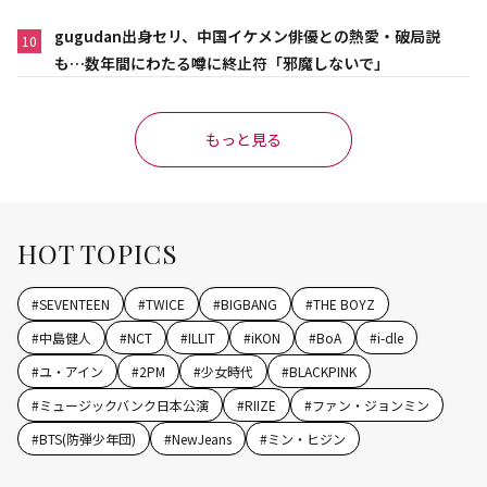
gugudan出身セリ、中国イケメン俳優との熱愛・破局説
10
も…数年間にわたる噂に終止符「邪魔しないで」
もっと見る
HOT TOPICS
#
SEVENTEEN
#
TWICE
#
BIGBANG
#
THE BOYZ
#
中島健人
#
NCT
#
ILLIT
#
iKON
#
BoA
#
i-dle
#
ユ・アイン
#
2PM
#
少女時代
#
BLACKPINK
#
ミュージックバンク日本公演
#
RIIZE
#
ファン・ジョンミン
#
BTS(防弾少年団)
#
NewJeans
#
ミン・ヒジン