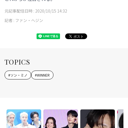
元記事配信日時 :
2020/10/15 14:32
記者 :
ファン・ヘジン
TOPICS
#
ソン・ミノ
#
WINNER