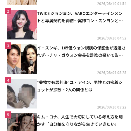
2026/08/10 01:54
2
TWICE ジョンヨン、VAROエンターテインメン
トと専属契約を締結…実姉コン・スンヨンと同
じ事務所（公式）
2026/08/10 04:52
3
イ・スンギ、105億ウォン規模の保証金が返還さ
れず…チャ・ガウォン会長を詐欺の疑いで告訴
へ
2026/08/09 08:28
4
“薬物で有罪判決”ユ・アイン、男性との密着シ
ョットが拡散…2人の関係とは
2026/08/10 03:22
5
キム・ヨナ、人生で大切にしている考え方を明
かす「自分軸を守りながら生きていきたい」