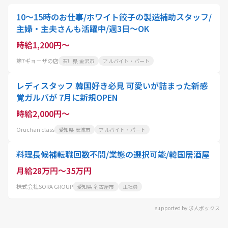
10～15時のお仕事/ホワイト餃子の製造補助スタッフ/
主婦・主夫さんも活躍中/週3日～OK
時給1,200円～
第7ギョーザの店
石川県 金沢市
アルバイト・パート
レディスタッフ 韓国好き必見 可愛いが詰まった新感
覚ガルバが 7月に新規OPEN
時給2,000円～
Oruchan class
愛知県 安城市
アルバイト・パート
料理長候補転職回数不問/業態の選択可能/韓国居酒屋
月給28万円～35万円
株式会社SORA GROUP
愛知県 名古屋市
正社員
supported by 求人ボックス