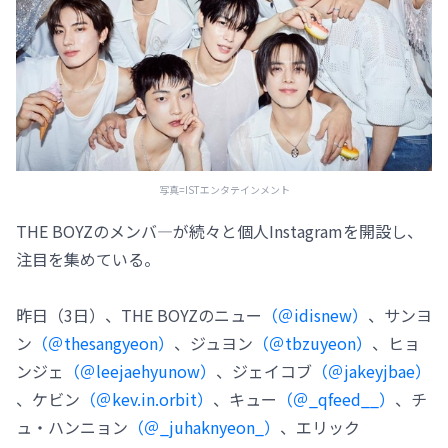
写真=ISTエンタテインメント
THE BOYZのメンバ―が続々と個人Instagramを開設し、
注目を集めている。
昨日（3日）、THE BOYZのニュー
（＠idisnew）
、サンヨ
ン
（＠thesangyeon）
、ジュヨン
（＠tbzuyeon）
、ヒョ
ンジェ
（＠leejaehyunow）
、ジェイコブ
（＠jakeyjbae）
、ケビン
（＠kev.in.orbit）
、キュー
（＠_qfeed__）
、チ
ュ・ハンニョン
（＠_juhaknyeon_）
、エリック