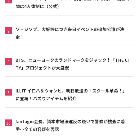
6
間は4人体制に（公式）
ソ・ジソブ、大好評につき来日イベントの追加公演が決
7
定！
BTS、ニューヨークのランドマークをジャック！「THE CI
8
TY」プロジェクトが大盛況
ILLIT イロハ＆ウォンヒ、明日放送の「スクール革命！」
9
に登場！バズりアイテムを紹介
fantagio会長、資本市場法違反の疑いで警察が捜査に着
10
手…全ての容疑を否認