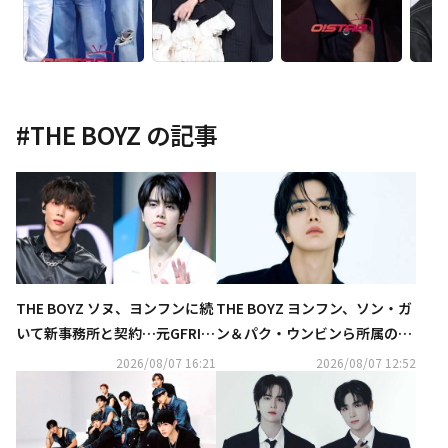
#
THE BOYZ
の記事
THE BOYZ ソヌ、ヨンフンに続
THE BOYZ ヨンフン、ソン・ガ
いて新事務所と契約…元GFRIE
ン＆パク・ウンビンら所属のN
ND ユジュら所属のAT AREAへ
AMOO ACTORSと専属契約を締
2026/08/07 16:21
2026/08/07 12:52
結