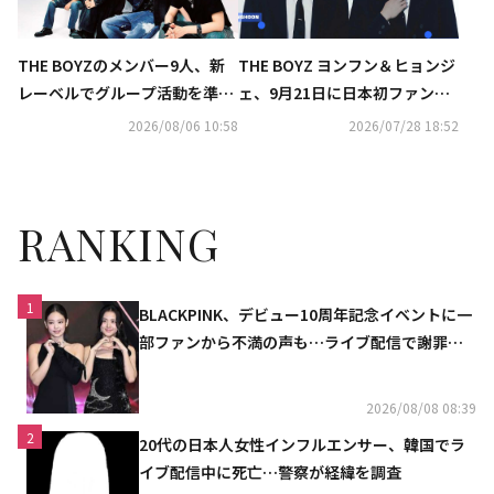
THE BOYZのメンバー9人、新
THE BOYZ ヨンフン＆ヒョンジ
レーベルでグループ活動を準備
ェ、9月21日に日本初ファンミ
中「個人活動については別途契
ーティング開催決定！豪華企画
2026/08/06 10:58
2026/07/28 18:52
約へ」
も用意
RANKING
1
BLACKPINK、デビュー10周年記念イベントに一
部ファンから不満の声も…ライブ配信で謝罪
「コミュニケーション不足だった」
2026/08/08 08:39
2
20代の日本人女性インフルエンサー、韓国でラ
イブ配信中に死亡…警察が経緯を調査