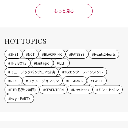
もっと見る
HOT TOPICS
#
2NE1
#
NCT
#
BLACKPINK
#
KATSEYE
#
Hearts2Hearts
#
THE BOYZ
#
fantagio
#
ILLIT
#
ミュージックバンク日本公演
#
YGエンターテインメント
#
RIIZE
#
ファン・ジョンミン
#
BIGBANG
#
TWICE
#
BTS(防弾少年団)
#
SEVENTEEN
#
NewJeans
#
ミン・ヒジン
#
Kstyle PARTY