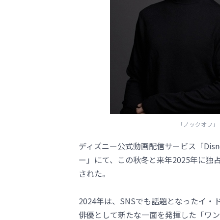
「ノックオフ」（C） 20
ディズニー公式動画配信サービス「Dis
ー」にて、この秋冬と来年2025年に
された。
2024年は、SNSでも話題となったイ
俳優として新たな一面を発揮した「ワン