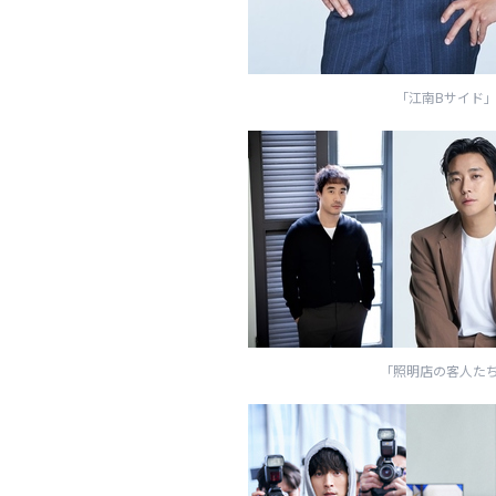
「江南Bサイド」（C） 2
「照明店の客人たち」（C） 2