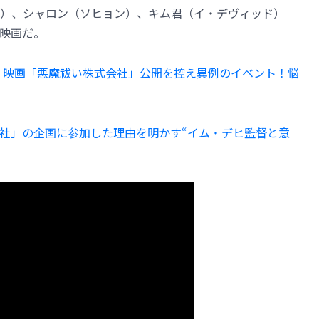
）、シャロン（ソヒョン）、キム君（イ・デヴィッド）
映画だ。
、映画「悪魔祓い株式会社」公開を控え異例のイベント！悩
社」の企画に参加した理由を明かす“イム・デヒ監督と意