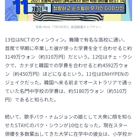
写真=Mnet「TMI NEWS」放送画面キャプチャー
13位はNCTのウィンウィン。舞踊で有名な高校に通い、
首席で早期に卒業した彼が使った学費を全て合わせると約
3149万ウォン（約310万円）だという。12位はチェ・ウシ
クで、カナダと韓国での学費を合わせると約4592万ウォ
ン（約450万円）ほどになるという。11位はENHYPENの
ジェイクだった。韓国へ来る前までオーストラリアで通っ
ていた名門中学校の学費は、約5180万ウォン（約510万
円）であると知られた。
続いて、歌手パク・ナムジョンの娘として大衆に顔を知ら
せたSTAYCのパク・シウンが10位となった。現在スター
俳優を多数輩出してきた大学に在学中の彼女は、小学校か