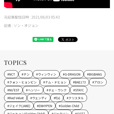
元記事配信日時 :
2021/06/03 05:43
記者 :
ソン・オジョン
TOPICS
#
NCT
#
テン
#
ウィンウィン
#
G-DRAGON
#
BIGBANG
#
クォン・ヒョンビン
#
ナム・ドヒョン
#
BAE173
#
アロン
#
NU'EST
#
ヘンリー
#
チェ・ウシク
#
STAYC
#
Red Velvet
#
ウェンディ
#
f(x)
#
クリスタル
#
ジェイク(JAKE)
#
ENHYPEN
#
Golden Child
#
ジェヒョン(Golden Child)
#
ジャクソン
#
GOT7