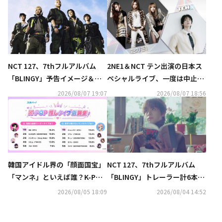
NCT 127、7thフルアルバム
2NE1＆NCT テン出演の日本ス
「BLINGY」予告イメージ＆映
ペシャルライブ、一度は中止発
像を公開
表も…開催が再決定！
2026/08/07 19:07
2026/08/07 18:56
韓国アイドル界の「顔面国宝」
NCT 127、7thフルアルバム
「マンネ」といえば誰？K-POP
「BLINGY」トレーラー計6本を
推しタイプ別調査の結果が明ら
公開
2026/08/05 18:09
2026/08/04 14:52
かに