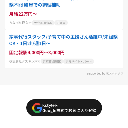
験不問 鰻屋での調理補助
月給22万円～
うなぎ料理 入舟
大分県 大分市
正社員
家事代行スタッフ/子育て中の主婦さん活躍中/未経験
OK・1日2h/週1日〜
固定報酬4,000円～8,000円
株式会社ダスキン木村
東京都 品川区
アルバイト・パート
supported by 求人ボックス
Kstyleを
Google検索でお気に入り登録