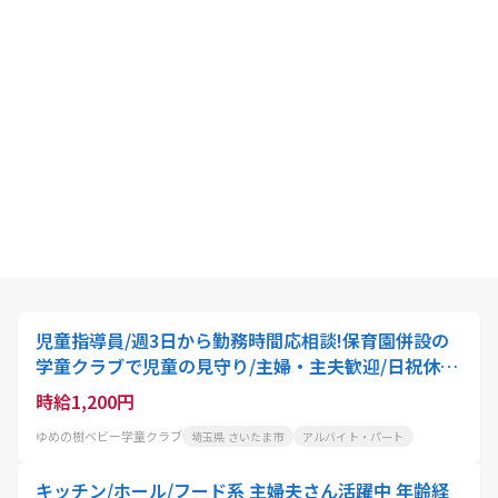
児童指導員/週3日から勤務時間応相談!保育園併設の
学童クラブで児童の見守り/主婦・主夫歓迎/日祝休み
のシフト制/駅徒歩圏内
時給1,200円
ゆめの樹ベビー学童クラブ
埼玉県 さいたま市
アルバイト・パート
キッチン/ホール/フード系 主婦夫さん活躍中 年齢経