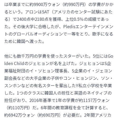
は卒業までに約9900万ウォン（約990万円）の学費がかか
るという。アロンはSAT（アメリカのセンター試験にあた
る）で2400点中2180点を獲得、上位0.5％の成績であっ
た。その後大学に合格したが、Pledisエンターテインメン
トのグローバルオーディションで一等をとり、歌手になる
ために韓国へ渡った。
他にも数千万円の学費を使ったスターがいた。5位にはGo
lden Childのジェヒョンが名を上げた。ジェヒョンはS企
業福祉財団のイ・ソヒョン理事長、S企業のイ・ジェヨン
副会長などの大手企業の子供やコン・ヒョンジン、ソン・
スンホンなどの有名スターを輩出したY私立小学校を卒業
した。1つのクラスに韓国人の担任と英語のネイティブの
担任がおり、2016年基準で1年の学費が約1157万ウォン
（約110万円）だ。6年間の教育課程を全て計算すると、
約6942万ウォン（約690万円）が必要だ。2年間アメリカ