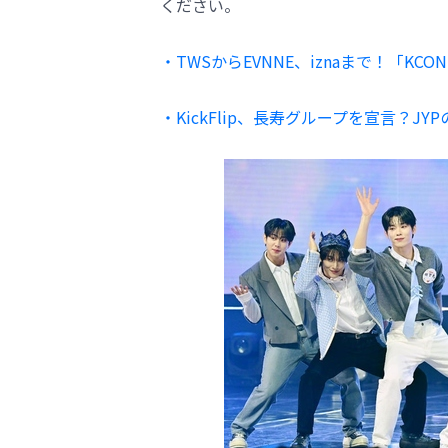
ください。
・TWSからEVNNE、iznaまで！「KCO
・KickFlip、長寿グループを宣言？J