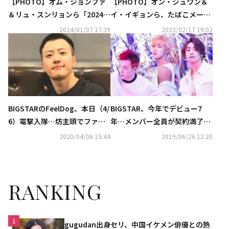
【PHOTO】オム・ジョンファ
【PHOTO】オン・ジュワン＆
＆リュ・スンリョンら「2024 V
イ・イギョンら、たばこメーカ
ISIONARY AWARDS」レッドカ
ーの新商品発売記念イベントに
2024/01/07 17:39
2023/02/17 19:02
ーペットに登場
出席
BIGSTARのFeelDog、本日（4/
BIGSTAR、今年でデビュー7
6）電撃入隊…坊主頭でファン
年…メンバー全員が契約満了？
に挨拶「元気に行ってきます」
突然の解散報道も
2020/04/06 15:44
2019/06/26 12:20
RANKING
1
gugudan出身セリ、中国イケメン俳優との熱