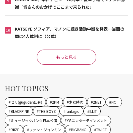
9
謝「皆さんのおかげでここまで来られた」
KATSEYE ソフィア、マノンに続き活動中断を発表…当面の
10
間は4人体制に（公式）
もっと見る
HOT TOPICS
#
セリ(gugudan出身)
#
2PM
#
少女時代
#
2NE1
#
NCT
#
BLACKPINK
#
THE BOYZ
#
fantagio
#
ILLIT
#
ミュージックバンク日本公演
#
YGエンターテインメント
#
RIIZE
#
ファン・ジョンミン
#
BIGBANG
#
TWICE