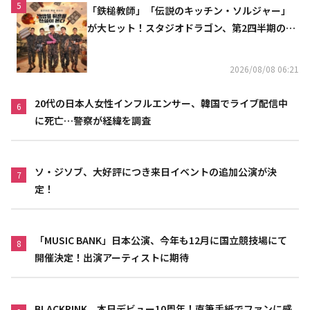
5
「鉄槌教師」「伝説のキッチン・ソルジャー」
が大ヒット！スタジオドラゴン、第2四半期の売
上高が黒字に
2026/08/08 06:21
20代の日本人女性インフルエンサー、韓国でライブ配信中
6
に死亡…警察が経緯を調査
ソ・ジソブ、大好評につき来日イベントの追加公演が決
7
定！
「MUSIC BANK」日本公演、今年も12月に国立競技場にて
8
開催決定！出演アーティストに期待
BLACKPINK、本日デビュー10周年！直筆手紙でファンに感