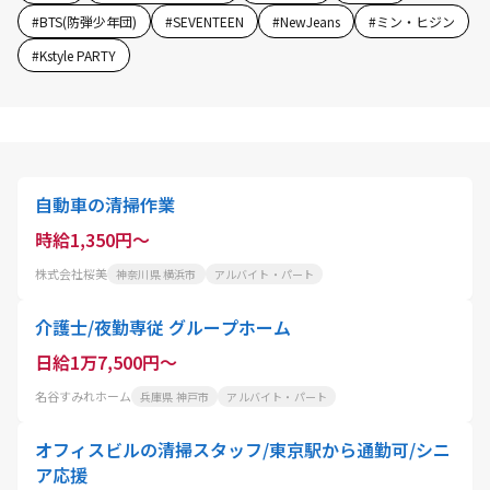
#
BTS(防弾少年団)
#
SEVENTEEN
#
NewJeans
#
ミン・ヒジン
#
Kstyle PARTY
自動車の清掃作業
時給1,350円～
株式会社桜美
神奈川県 横浜市
アルバイト・パート
介護士/夜勤専従 グループホーム
日給1万7,500円～
名谷すみれホーム
兵庫県 神戸市
アルバイト・パート
オフィスビルの清掃スタッフ/東京駅から通勤可/シニ
ア応援