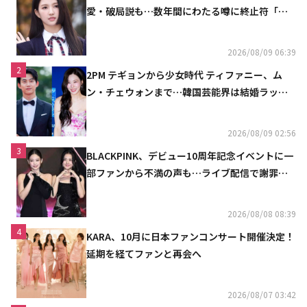
愛・破局説も…数年間にわたる噂に終止符「邪
魔しないで」
2026/08/09 06:39
2
2PM テギョンから少女時代 ティファニー、ム
ン・チェウォンまで…韓国芸能界は結婚ラッシ
ュ
2026/08/09 02:56
3
BLACKPINK、デビュー10周年記念イベントに一
部ファンから不満の声も…ライブ配信で謝罪
「コミュニケーション不足だった」
2026/08/08 08:39
4
KARA、10月に日本ファンコンサート開催決定！
延期を経てファンと再会へ
2026/08/07 03:42