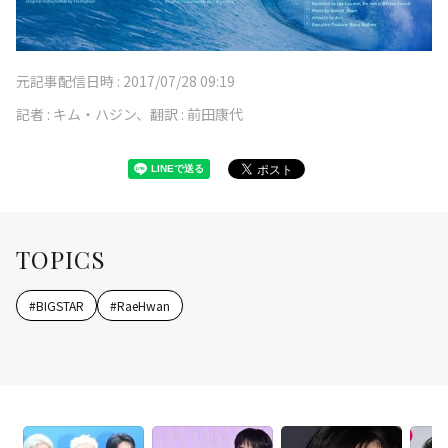
元記事配信日時 :
2017/07/28 09:19
記者 :
キム・ハジン、翻訳 : 前田康代
TOPICS
#
BIGSTAR
#
RaeHwan